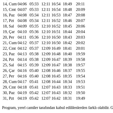
14, Cum
04:06
05:33
12:11
16:54
18:49
20:11
15, Cmt
04:07
05:33
12:11
16:54
18:48
20:09
16, Paz
04:08
05:34
12:11
16:53
18:47
20:08
17, Pzt
04:08
05:34
12:11
16:52
18:46
20:07
18, Sal
04:09
05:35
12:10
16:52
18:45
20:06
19, Çar
04:10
05:36
12:10
16:51
18:44
20:04
20, Per
04:11
05:36
12:10
16:50
18:43
20:03
21, Cum
04:12
05:37
12:10
16:50
18:42
20:02
22, Cmt
04:12
05:37
12:09
16:49
18:41
20:01
23, Paz
04:13
05:38
12:09
16:48
18:40
19:59
24, Pzt
04:14
05:38
12:09
16:47
18:39
19:58
25, Sal
04:15
05:39
12:09
16:47
18:38
19:57
26, Çar
04:16
05:40
12:08
16:46
18:37
19:55
27, Per
04:16
05:40
12:08
16:45
18:35
19:54
28, Cum
04:17
05:41
12:08
16:44
18:34
19:53
29, Cmt
04:18
05:41
12:07
16:43
18:33
19:51
30, Paz
04:19
05:42
12:07
16:43
18:32
19:50
31, Pzt
04:19
05:42
12:07
16:42
18:31
19:49
Program, yerel camiler tarafından kabul edililenlerden farklı olabili