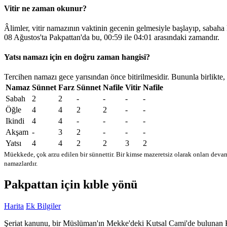
Vitir ne zaman okunur?
Âlimler, vitir namazının vaktinin gecenin gelmesiyle başlayıp, sabaha
08 Ağustos'ta Pakpattan'da bu,
00:59
ile
04:01
arasındaki zamandır.
Yatsı namazı için en doğru zaman hangisi?
Tercihen namazı gece yarısından önce bitirilmesidir. Bununla birlikte,
Namaz
Sünnet
Farz
Sünnet
Nafile
Vitir
Nafile
Sabah
2
2
-
-
-
-
Öğle
4
4
2
2
-
-
Ikindi
4
4
-
-
-
-
Akşam
-
3
2
-
-
-
Yatsı
4
4
2
2
3
2
Müekkede, çok arzu edilen bir sünnettir. Bir kimse mazeretsiz olarak onları devam
namazlardır.
Pakpattan için kıble yönü
Harita
Ek Bilgiler
Şeriat kanunu, bir Müslüman'ın Mekke'deki Kutsal Cami'de bulunan Kabe