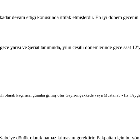
 kadar devam ettiği konusunda ittifak etmişlerdir. En iyi dönem geceni
 gece yarısı ve Şeriat tanımında, yılın çeşitli dönemlerinde gece saat 12
lı olarak kaçırırsa, günaha girmiş olur
Gayri-mğekkede veya Mustahab - Hz. Peygam
'ye dönük olarak namaz kılmasını gerektirir. Pakpattan için bu yön hari