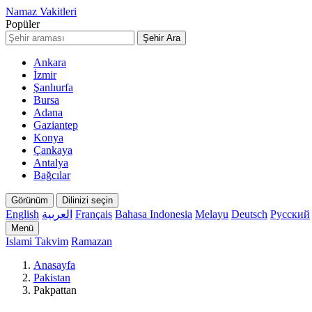
Namaz Vakitleri
Popüler
Şehir Ara
Ankara
İzmir
Şanlıurfa
Bursa
Adana
Gaziantep
Konya
Çankaya
Antalya
Bağcılar
Görünüm
Dilinizi seçin
English
العربية
Français
Bahasa Indonesia
Melayu
Deutsch
Русский
Menü
Islami Takvim
Ramazan
Anasayfa
Pakistan
Pakpattan