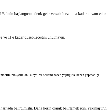
n 1/3'ünün başlangıcına denk gelir ve sabah ezanına kadar devam eder.
'ye ve 11'e kadar düşebileceğini unutmayın.
berimizin (sallalahu aleyhi ve sellem) bazen yaptığı ve bazen yapmadığı
tada belirtilmiştir. Daha kesin olarak belirlemek için, yakınlaştırın