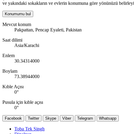
ve yakındaki sokakların ve evlerin konumuna göre yönünüzü belirleyi
Konumumu bul
Mevcut konum
Pakpattan, Pencap Eyaleti, Pakistan
Saat dilimi
Asia/Karachi
Enlem
30.34314000
Boylam
73.38944000
Kıble Açısı
0
°
Pusula için kıble açısı
0
°
Facebook
Twitter
Skype
Viber
Telegram
Whatsapp
Toba Tek Singh