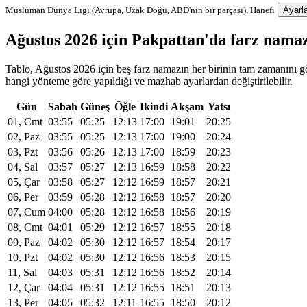
Müslüman Dünya Ligi (Avrupa, Uzak Doğu, ABD'nin bir parçası), Hanefi
Ayarla
Ağustos 2026 için Pakpattan'da farz nama
Tablo, Ağustos 2026 için beş farz namazın her birinin tam zamanını gös
hangi yönteme göre yapıldığı ve mazhab ayarlardan değiştirilebilir.
Gün
Sabah
Güneş
Öğle
Ikindi
Akşam
Yatsı
01, Cmt
03:55
05:25
12:13
17:00
19:01
20:25
02, Paz
03:55
05:25
12:13
17:00
19:00
20:24
03, Pzt
03:56
05:26
12:13
17:00
18:59
20:23
04, Sal
03:57
05:27
12:13
16:59
18:58
20:22
05, Çar
03:58
05:27
12:12
16:59
18:57
20:21
06, Per
03:59
05:28
12:12
16:58
18:57
20:20
07, Cum
04:00
05:28
12:12
16:58
18:56
20:19
08, Cmt
04:01
05:29
12:12
16:57
18:55
20:18
09, Paz
04:02
05:30
12:12
16:57
18:54
20:17
10, Pzt
04:02
05:30
12:12
16:56
18:53
20:15
11, Sal
04:03
05:31
12:12
16:56
18:52
20:14
12, Çar
04:04
05:31
12:12
16:55
18:51
20:13
13, Per
04:05
05:32
12:11
16:55
18:50
20:12