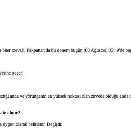
a biter (zeval). Pakpattan'da bu dönem bugün (08 Ağustos)
05:49
'de ba
erine geçer).
iği anda ve yörüngenin en yüksek noktası olan zirvede olduğu anda du
te alınır?
 uygun olarak belirlenir.
Değiştir
.