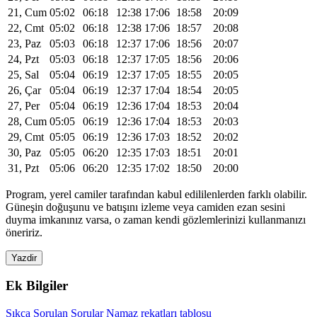
21, Cum
05:02
06:18
12:38
17:06
18:58
20:09
22, Cmt
05:02
06:18
12:38
17:06
18:57
20:08
23, Paz
05:03
06:18
12:37
17:06
18:56
20:07
24, Pzt
05:03
06:18
12:37
17:05
18:56
20:06
25, Sal
05:04
06:19
12:37
17:05
18:55
20:05
26, Çar
05:04
06:19
12:37
17:04
18:54
20:05
27, Per
05:04
06:19
12:36
17:04
18:53
20:04
28, Cum
05:05
06:19
12:36
17:04
18:53
20:03
29, Cmt
05:05
06:19
12:36
17:03
18:52
20:02
30, Paz
05:05
06:20
12:35
17:03
18:51
20:01
31, Pzt
05:06
06:20
12:35
17:02
18:50
20:00
Program, yerel camiler tarafından kabul edililenlerden farklı olabilir.
Güneşin doğuşunu ve batışını izleme veya camiden ezan sesini
duyma imkanınız varsa, o zaman kendi gözlemlerinizi kullanmanızı
öneririz.
Yazdir
Ek Bilgiler
Sıkça Sorulan Sorular
Namaz rekatları tablosu