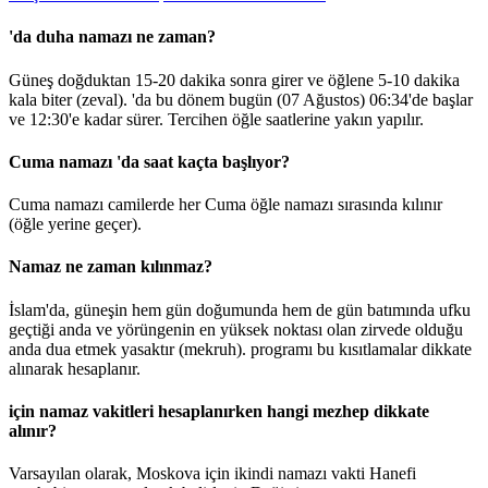
'da duha namazı ne zaman?
Güneş doğduktan 15-20 dakika sonra girer ve öğlene 5-10 dakika
kala biter (zeval). 'da bu dönem bugün (07 Ağustos)
06:34
'de başlar
ve
12:30
'e kadar sürer. Tercihen öğle saatlerine yakın yapılır.
Cuma namazı 'da saat kaçta başlıyor?
Cuma namazı camilerde her Cuma öğle namazı sırasında kılınır
(öğle yerine geçer).
Namaz ne zaman kılınmaz?
İslam'da, güneşin hem gün doğumunda hem de gün batımında ufku
geçtiği anda ve yörüngenin en yüksek noktası olan zirvede olduğu
anda dua etmek yasaktır (mekruh). programı bu kısıtlamalar dikkate
alınarak hesaplanır.
için namaz vakitleri hesaplanırken hangi mezhep dikkate
alınır?
Varsayılan olarak, Moskova için ikindi namazı vakti Hanefi