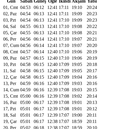
Gün
Sabah
Güneş
Öğle
Ikindi
Akşam
Yatsı
01, Cmt
04:53
06:12
12:41
17:11
19:10
20:24
02, Paz
04:54
06:13
12:41
17:11
19:09
20:23
03, Pzt
04:54
06:13
12:41
17:10
19:09
20:23
04, Sal
04:55
06:13
12:41
17:10
19:08
20:22
05, Çar
04:55
06:13
12:41
17:10
19:08
20:21
06, Per
04:56
06:14
12:41
17:10
19:07
20:21
07, Cum
04:56
06:14
12:41
17:10
19:07
20:20
08, Cmt
04:57
06:14
12:40
17:10
19:06
20:19
09, Paz
04:57
06:15
12:40
17:10
19:06
20:19
10, Pzt
04:58
06:15
12:40
17:09
19:05
20:18
11, Sal
04:58
06:15
12:40
17:09
19:05
20:17
12, Çar
04:58
06:15
12:40
17:09
19:04
20:16
13, Per
04:59
06:16
12:40
17:09
19:03
20:16
14, Cum
04:59
06:16
12:39
17:08
19:03
20:15
15, Cmt
05:00
06:16
12:39
17:08
19:02
20:14
16, Paz
05:00
06:17
12:39
17:08
19:01
20:13
17, Pzt
05:01
06:17
12:39
17:08
19:01
20:12
18, Sal
05:01
06:17
12:39
17:07
19:00
20:11
19, Çar
05:01
06:17
12:38
17:07
18:59
20:11
20, Per
05:02
06:18
12:38
17:07
18:59
20:10