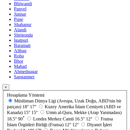
Bhiwandi
Panvel
Junnar
Pune
Shahapur
Alandi
Shrigonda
Igatpuri
Baramati
Alibag
Roha
Bhor
Mahad
Ahmednagar
Sangamner
×
Hesaplama Yöntemi
Müslüman Dünya Ligi (Avrupa, Uzak Doğu, ABD'nin bir
parçası)
18°
17°
Kuzey Amerika İslam Cemiyeti (ABD ve
Kanada)
15°
15°
Umm al-Qura, Mekke (Arap Yarımadası)
*
18.5°
90
Londra Merkez Camii
16.5°
12°
Fransa
İslam Örgütleri Birliği (Fransa)
12°
12°
Diyanet İşleri