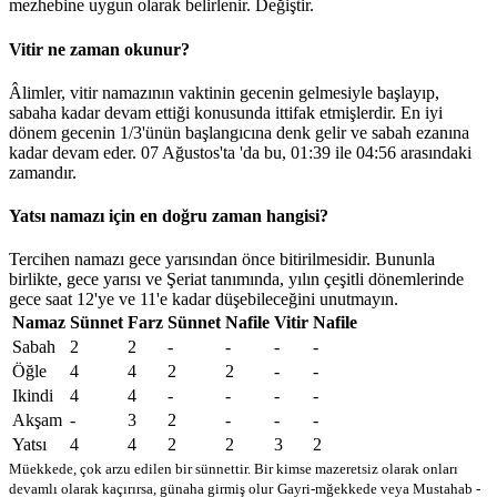
mezhebine uygun olarak belirlenir.
Değiştir
.
Vitir ne zaman okunur?
Âlimler, vitir namazının vaktinin gecenin gelmesiyle başlayıp,
sabaha kadar devam ettiği konusunda ittifak etmişlerdir. En iyi
dönem gecenin 1/3'ünün başlangıcına denk gelir ve sabah ezanına
kadar devam eder. 07 Ağustos'ta 'da bu,
01:39
ile
04:56
arasındaki
zamandır.
Yatsı namazı için en doğru zaman hangisi?
Tercihen namazı gece yarısından önce bitirilmesidir. Bununla
birlikte, gece yarısı ve Şeriat tanımında, yılın çeşitli dönemlerinde
gece saat 12'ye ve 11'e kadar düşebileceğini unutmayın.
Namaz
Sünnet
Farz
Sünnet
Nafile
Vitir
Nafile
Sabah
2
2
-
-
-
-
Öğle
4
4
2
2
-
-
Ikindi
4
4
-
-
-
-
Akşam
-
3
2
-
-
-
Yatsı
4
4
2
2
3
2
Müekkede, çok arzu edilen bir sünnettir. Bir kimse mazeretsiz olarak onları
devamlı olarak kaçırırsa, günaha girmiş olur
Gayri-mğekkede veya Mustahab -