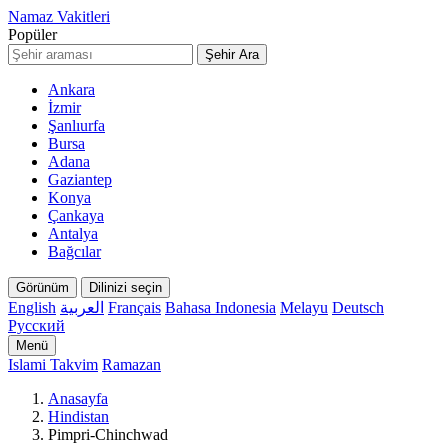
Namaz Vakitleri
Popüler
Şehir Ara
Ankara
İzmir
Şanlıurfa
Bursa
Adana
Gaziantep
Konya
Çankaya
Antalya
Bağcılar
Görünüm
Dilinizi seçin
English
العربية
Français
Bahasa Indonesia
Melayu
Deutsch
Русский
Menü
Islami Takvim
Ramazan
Anasayfa
Hindistan
Pimpri-Chinchwad