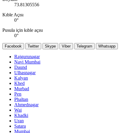
73.81305556
Kıble Açısı
0
°
Pusula için kıble açısı
0
°
Facebook
Twitter
Skype
Viber
Telegram
Whatsapp
Rajgurunagar
Navi Mumbai
Daund
Ulhasnagar
Kalyan
Khed
Murbad
Pen
Phaltan
Ahmednagar
Wai
Khadki
Uran
Satara
Mumbai