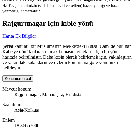
devamlı olarak kaçırırsa, günaha girmiş olur
Gayri-mğekkede veya Mustahab -
Hz. Peygamberimizin (sallalahu aleyhi ve sellem) bazen yaptığı ve bazen
yapmadığı namazlardır.
Rajgurunagar için kıble yönü
Harita
Ek Bilgiler
Şeriat kanunu, bir Müslüman'ın Mekke'deki Kutsal Cami'de bulunan
Kabe'ye dönük olarak namaz kılmasını gerektirir. için bu yön
haritada belirtilmiştir. Daha kesin olarak belirlemek için, yakınlaştırın
ve yakındaki sokakların ve evlerin konumuna göre yönünüzü
belirleyin.
Konumumu bul
Mevcut konum
Rajgurunagar, Maharaştra, Hindistan
Saat dilimi
Asia/Kolkata
Enlem
18.86667000