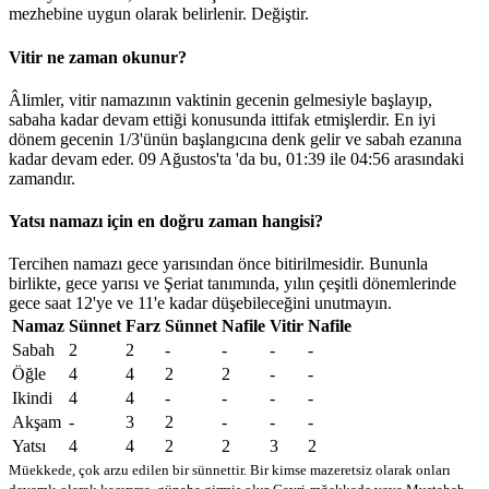
mezhebine uygun olarak belirlenir.
Değiştir
.
Vitir ne zaman okunur?
Âlimler, vitir namazının vaktinin gecenin gelmesiyle başlayıp,
sabaha kadar devam ettiği konusunda ittifak etmişlerdir. En iyi
dönem gecenin 1/3'ünün başlangıcına denk gelir ve sabah ezanına
kadar devam eder. 09 Ağustos'ta 'da bu,
01:39
ile
04:56
arasındaki
zamandır.
Yatsı namazı için en doğru zaman hangisi?
Tercihen namazı gece yarısından önce bitirilmesidir. Bununla
birlikte, gece yarısı ve Şeriat tanımında, yılın çeşitli dönemlerinde
gece saat 12'ye ve 11'e kadar düşebileceğini unutmayın.
Namaz
Sünnet
Farz
Sünnet
Nafile
Vitir
Nafile
Sabah
2
2
-
-
-
-
Öğle
4
4
2
2
-
-
Ikindi
4
4
-
-
-
-
Akşam
-
3
2
-
-
-
Yatsı
4
4
2
2
3
2
Müekkede, çok arzu edilen bir sünnettir. Bir kimse mazeretsiz olarak onları