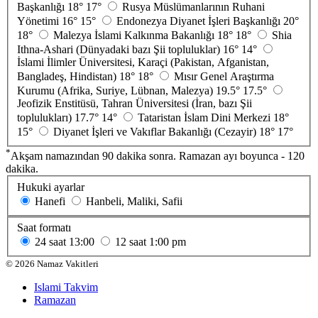
Başkanlığı
18°
17°
Rusya Müslümanlarının Ruhani
Yönetimi
16°
15°
Endonezya Diyanet İşleri Başkanlığı
20°
18°
Malezya İslami Kalkınma Bakanlığı
18°
18°
Shia
Ithna-Ashari (Dünyadaki bazı Şii topluluklar)
16°
14°
İslami İlimler Üniversitesi, Karaçi (Pakistan, Afganistan,
Bangladeş, Hindistan)
18°
18°
Mısır Genel Araştırma
Kurumu (Afrika, Suriye, Lübnan, Malezya)
19.5°
17.5°
Jeofizik Enstitüsü, Tahran Üniversitesi (İran, bazı Şii
toplulukları)
17.7°
14°
Tataristan İslam Dini Merkezi
18°
15°
Diyanet İşleri ve Vakıflar Bakanlığı (Cezayir)
18°
17°
*
Akşam namazından 90 dakika sonra. Ramazan ayı boyunca - 120
dakika.
Hukuki ayarlar
Hanefi
Hanbeli, Maliki, Safii
Saat formatı
24 saat
13:00
12 saat
1:00 pm
©
2026
Namaz Vakitleri
Islami Takvim
Ramazan