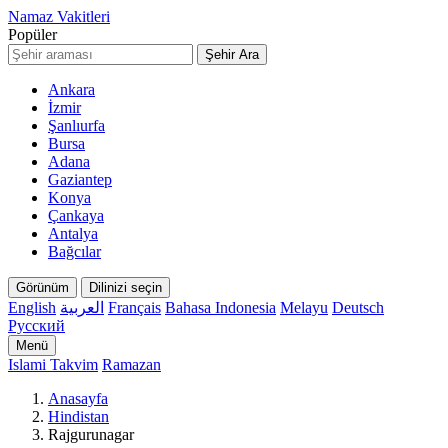
Namaz Vakitleri
Popüler
Şehir Ara
Ankara
İzmir
Şanlıurfa
Bursa
Adana
Gaziantep
Konya
Çankaya
Antalya
Bağcılar
Görünüm
Dilinizi seçin
English
العربية
Français
Bahasa Indonesia
Melayu
Deutsch
Русский
Menü
Islami Takvim
Ramazan
Anasayfa
Hindistan
Rajgurunagar