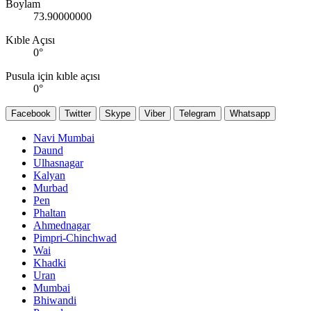
Boylam
73.90000000
Kıble Açısı
0
°
Pusula için kıble açısı
0
°
Facebook
Twitter
Skype
Viber
Telegram
Whatsapp
Navi Mumbai
Daund
Ulhasnagar
Kalyan
Murbad
Pen
Phaltan
Ahmednagar
Pimpri-Chinchwad
Wai
Khadki
Uran
Mumbai
Bhiwandi