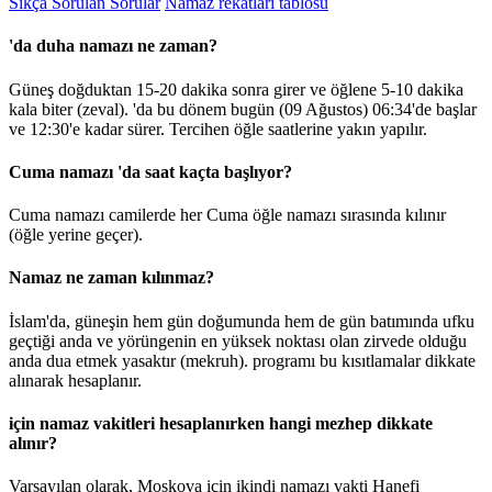
Sıkça Sorulan Sorular
Namaz rekatları tablosu
'da duha namazı ne zaman?
Güneş doğduktan 15-20 dakika sonra girer ve öğlene 5-10 dakika
kala biter (zeval). 'da bu dönem bugün (09 Ağustos)
06:34
'de başlar
ve
12:30
'e kadar sürer. Tercihen öğle saatlerine yakın yapılır.
Cuma namazı 'da saat kaçta başlıyor?
Cuma namazı camilerde her Cuma öğle namazı sırasında kılınır
(öğle yerine geçer).
Namaz ne zaman kılınmaz?
İslam'da, güneşin hem gün doğumunda hem de gün batımında ufku
geçtiği anda ve yörüngenin en yüksek noktası olan zirvede olduğu
anda dua etmek yasaktır (mekruh). programı bu kısıtlamalar dikkate
alınarak hesaplanır.
için namaz vakitleri hesaplanırken hangi mezhep dikkate
alınır?
Varsayılan olarak, Moskova için ikindi namazı vakti Hanefi