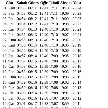
Gün
Sabah
Güneş
Öğle
Ikindi
Akşam
Yatsı
01, Cmt
04:53
06:11
12:41
17:11
19:10
20:24
02, Paz
04:53
06:12
12:41
17:11
19:09
20:23
03, Pzt
04:54
06:12
12:41
17:11
19:09
20:23
04, Sal
04:54
06:12
12:41
17:10
19:08
20:22
05, Çar
04:54
06:13
12:40
17:10
19:08
20:21
06, Per
04:55
06:13
12:40
17:10
19:07
20:21
07, Cum
04:55
06:13
12:40
17:10
19:07
20:20
08, Cmt
04:56
06:14
12:40
17:10
19:06
20:19
09, Paz
04:56
06:14
12:40
17:10
19:06
20:19
10, Pzt
04:57
06:14
12:40
17:09
19:05
20:18
11, Sal
04:57
06:15
12:40
17:09
19:05
20:17
12, Çar
04:58
06:15
12:39
17:09
19:04
20:16
13, Per
04:58
06:15
12:39
17:09
19:03
20:16
14, Cum
04:59
06:15
12:39
17:08
19:03
20:15
15, Cmt
04:59
06:16
12:39
17:08
19:02
20:14
16, Paz
04:59
06:16
12:39
17:08
19:01
20:13
17, Pzt
05:00
06:16
12:39
17:08
19:01
20:12
18, Sal
05:00
06:16
12:38
17:07
19:00
20:12
19, Çar
05:01
06:17
12:38
17:07
18:59
20:11