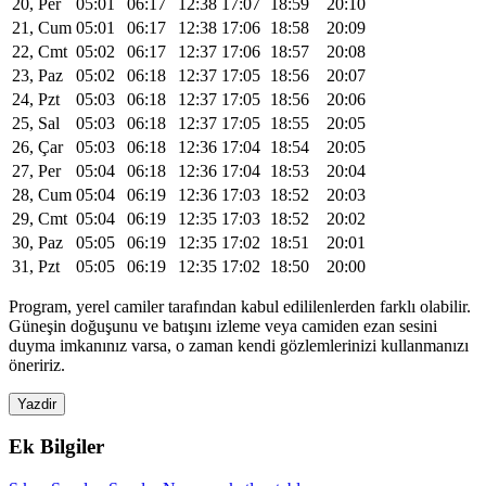
20, Per
05:01
06:17
12:38
17:07
18:59
20:10
21, Cum
05:01
06:17
12:38
17:06
18:58
20:09
22, Cmt
05:02
06:17
12:37
17:06
18:57
20:08
23, Paz
05:02
06:18
12:37
17:05
18:56
20:07
24, Pzt
05:03
06:18
12:37
17:05
18:56
20:06
25, Sal
05:03
06:18
12:37
17:05
18:55
20:05
26, Çar
05:03
06:18
12:36
17:04
18:54
20:05
27, Per
05:04
06:18
12:36
17:04
18:53
20:04
28, Cum
05:04
06:19
12:36
17:03
18:52
20:03
29, Cmt
05:04
06:19
12:35
17:03
18:52
20:02
30, Paz
05:05
06:19
12:35
17:02
18:51
20:01
31, Pzt
05:05
06:19
12:35
17:02
18:50
20:00
Program, yerel camiler tarafından kabul edililenlerden farklı olabilir.
Güneşin doğuşunu ve batışını izleme veya camiden ezan sesini
duyma imkanınız varsa, o zaman kendi gözlemlerinizi kullanmanızı
öneririz.
Yazdir
Ek Bilgiler