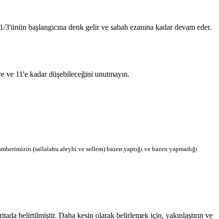
n 1/3'ünün başlangıcına denk gelir ve sabah ezanına kadar devam eder.
'ye ve 11'e kadar düşebileceğini unutmayın.
berimizin (sallalahu aleyhi ve sellem) bazen yaptığı ve bazen yapmadığı
a belirtilmiştir. Daha kesin olarak belirlemek için, yakınlaştırın ve