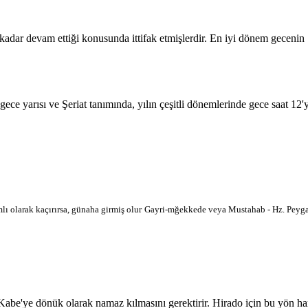
 kadar devam ettiği konusunda ittifak etmişlerdir. En iyi dönem geceni
 gece yarısı ve Şeriat tanımında, yılın çeşitli dönemlerinde gece saat 12
lı olarak kaçırırsa, günaha girmiş olur
Gayri-mğekkede veya Mustahab - Hz. Peygam
'ye dönük olarak namaz kılmasını gerektirir. Hirado için bu yön haritad