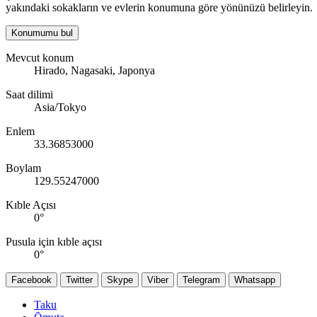
yakındaki sokakların ve evlerin konumuna göre yönünüzü belirleyin.
Konumumu bul
Mevcut konum
Hirado, Nagasaki, Japonya
Saat dilimi
Asia/Tokyo
Enlem
33.36853000
Boylam
129.55247000
Kıble Açısı
0
°
Pusula için kıble açısı
0
°
Facebook
Twitter
Skype
Viber
Telegram
Whatsapp
Taku