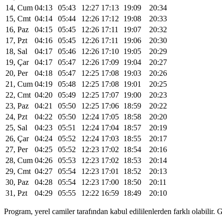
14, Cum
04:13
05:43
12:27
17:13
19:09
20:34
15, Cmt
04:14
05:44
12:26
17:12
19:08
20:33
16, Paz
04:15
05:45
12:26
17:11
19:07
20:32
17, Pzt
04:16
05:45
12:26
17:11
19:06
20:30
18, Sal
04:17
05:46
12:26
17:10
19:05
20:29
19, Çar
04:17
05:47
12:26
17:09
19:04
20:27
20, Per
04:18
05:47
12:25
17:08
19:03
20:26
21, Cum
04:19
05:48
12:25
17:08
19:01
20:25
22, Cmt
04:20
05:49
12:25
17:07
19:00
20:23
23, Paz
04:21
05:50
12:25
17:06
18:59
20:22
24, Pzt
04:22
05:50
12:24
17:05
18:58
20:20
25, Sal
04:23
05:51
12:24
17:04
18:57
20:19
26, Çar
04:24
05:52
12:24
17:03
18:55
20:17
27, Per
04:25
05:52
12:23
17:02
18:54
20:16
28, Cum
04:26
05:53
12:23
17:02
18:53
20:14
29, Cmt
04:27
05:54
12:23
17:01
18:52
20:13
30, Paz
04:28
05:54
12:23
17:00
18:50
20:11
31, Pzt
04:29
05:55
12:22
16:59
18:49
20:10
Program, yerel camiler tarafından kabul edililenlerden farklı olabili