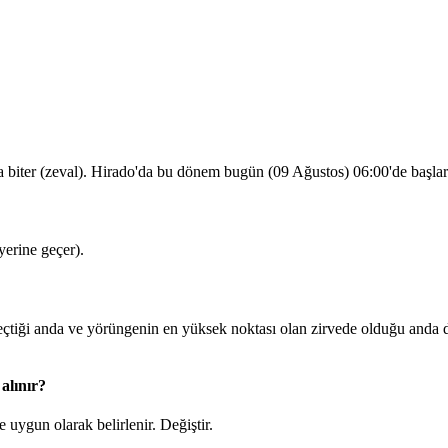
a biter (zeval). Hirado'da bu dönem bugün (09 Ağustos)
06:00
'de başla
erine geçer).
iği anda ve yörüngenin en yüksek noktası olan zirvede olduğu anda du
alınır?
 uygun olarak belirlenir.
Değiştir
.