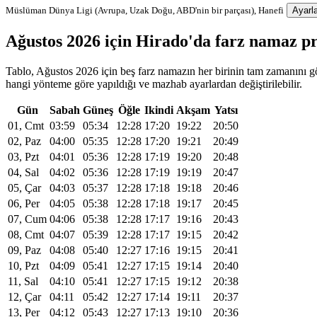
Müslüman Dünya Ligi (Avrupa, Uzak Doğu, ABD'nin bir parçası), Hanefi
Ayarla
Ağustos 2026 için Hirado'da farz namaz p
Tablo, Ağustos 2026 için beş farz namazın her birinin tam zamanını gös
hangi yönteme göre yapıldığı ve mazhab ayarlardan değiştirilebilir.
Gün
Sabah
Güneş
Öğle
Ikindi
Akşam
Yatsı
01, Cmt
03:59
05:34
12:28
17:20
19:22
20:50
02, Paz
04:00
05:35
12:28
17:20
19:21
20:49
03, Pzt
04:01
05:36
12:28
17:19
19:20
20:48
04, Sal
04:02
05:36
12:28
17:19
19:19
20:47
05, Çar
04:03
05:37
12:28
17:18
19:18
20:46
06, Per
04:05
05:38
12:28
17:18
19:17
20:45
07, Cum
04:06
05:38
12:28
17:17
19:16
20:43
08, Cmt
04:07
05:39
12:28
17:17
19:15
20:42
09, Paz
04:08
05:40
12:27
17:16
19:15
20:41
10, Pzt
04:09
05:41
12:27
17:15
19:14
20:40
11, Sal
04:10
05:41
12:27
17:15
19:12
20:38
12, Çar
04:11
05:42
12:27
17:14
19:11
20:37
13, Per
04:12
05:43
12:27
17:13
19:10
20:36