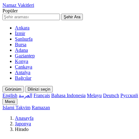
Namaz Vakitleri
Popüler
Şehir Ara
Ankara
İzmir
Şanlıurfa
Bursa
Adana
Gaziantep
Konya
Çankaya
Antalya
Bağcılar
Görünüm
Dilinizi seçin
English
العربية
Français
Bahasa Indonesia
Melayu
Deutsch
Русский
Menü
Islami Takvim
Ramazan
Anasayfa
Japonya
Hirado