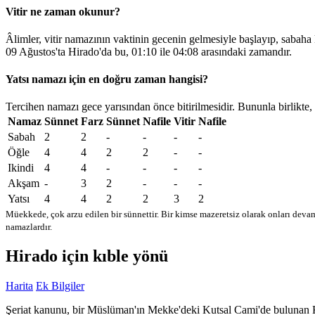
Vitir ne zaman okunur?
Âlimler, vitir namazının vaktinin gecenin gelmesiyle başlayıp, sabaha
09 Ağustos'ta Hirado'da bu,
01:10
ile
04:08
arasındaki zamandır.
Yatsı namazı için en doğru zaman hangisi?
Tercihen namazı gece yarısından önce bitirilmesidir. Bununla birlikte,
Namaz
Sünnet
Farz
Sünnet
Nafile
Vitir
Nafile
Sabah
2
2
-
-
-
-
Öğle
4
4
2
2
-
-
Ikindi
4
4
-
-
-
-
Akşam
-
3
2
-
-
-
Yatsı
4
4
2
2
3
2
Müekkede, çok arzu edilen bir sünnettir. Bir kimse mazeretsiz olarak onları devam
namazlardır.
Hirado için kıble yönü
Harita
Ek Bilgiler
Şeriat kanunu, bir Müslüman'ın Mekke'deki Kutsal Cami'de bulunan Kabe