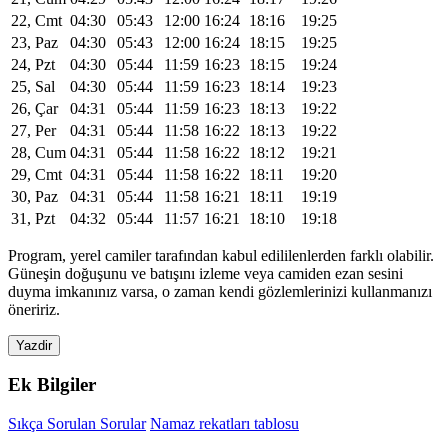
22, Cmt
04:30
05:43
12:00
16:24
18:16
19:25
23, Paz
04:30
05:43
12:00
16:24
18:15
19:25
24, Pzt
04:30
05:44
11:59
16:23
18:15
19:24
25, Sal
04:30
05:44
11:59
16:23
18:14
19:23
26, Çar
04:31
05:44
11:59
16:23
18:13
19:22
27, Per
04:31
05:44
11:58
16:22
18:13
19:22
28, Cum
04:31
05:44
11:58
16:22
18:12
19:21
29, Cmt
04:31
05:44
11:58
16:22
18:11
19:20
30, Paz
04:31
05:44
11:58
16:21
18:11
19:19
31, Pzt
04:32
05:44
11:57
16:21
18:10
19:18
Program, yerel camiler tarafından kabul edililenlerden farklı olabilir.
Güneşin doğuşunu ve batışını izleme veya camiden ezan sesini
duyma imkanınız varsa, o zaman kendi gözlemlerinizi kullanmanızı
öneririz.
Yazdir
Ek Bilgiler
Sıkça Sorulan Sorular
Namaz rekatları tablosu