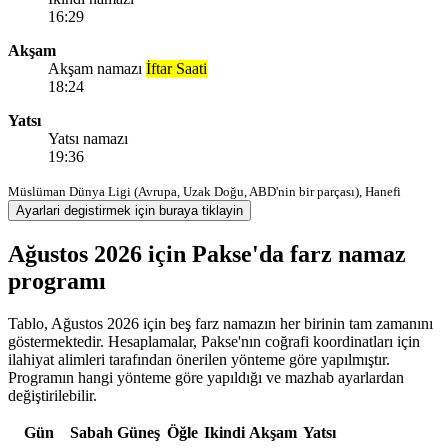
16:29
Akşam
Akşam namazı
İftar Saati
18:24
Yatsı
Yatsı namazı
19:36
Müslüman Dünya Ligi (Avrupa, Uzak Doğu, ABD'nin bir parçası), Hanefi
Ayarlari degistirmek için buraya tiklayin
Ağustos 2026 için Pakse'da farz namaz
programı
Tablo, Ağustos 2026 için beş farz namazın her birinin tam zamanını
göstermektedir. Hesaplamalar, Pakse'nın coğrafi koordinatları için
ilahiyat alimleri tarafından önerilen yönteme göre yapılmıştır.
Programın hangi yönteme göre yapıldığı ve mazhab ayarlardan
değiştirilebilir.
Gün
Sabah
Güneş
Öğle
Ikindi
Akşam
Yatsı