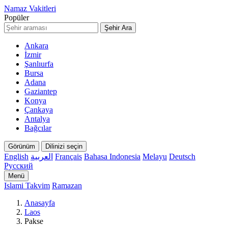
Namaz Vakitleri
Popüler
Şehir Ara
Ankara
İzmir
Şanlıurfa
Bursa
Adana
Gaziantep
Konya
Çankaya
Antalya
Bağcılar
Görünüm
Dilinizi seçin
English
العربية
Français
Bahasa Indonesia
Melayu
Deutsch
Русский
Menü
Islami Takvim
Ramazan
Anasayfa
Laos
Pakse