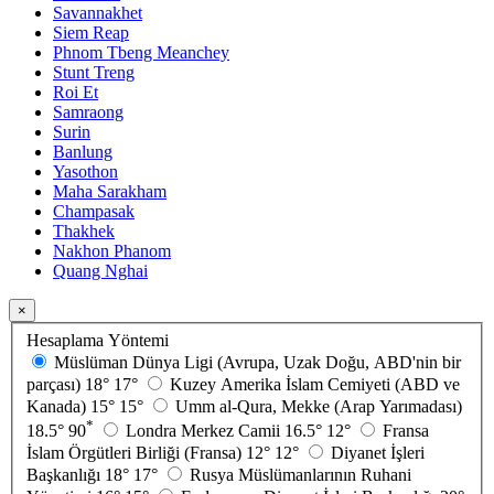
Savannakhet
Siem Reap
Phnom Tbeng Meanchey
Stunt Treng
Roi Et
Samraong
Surin
Banlung
Yasothon
Maha Sarakham
Champasak
Thakhek
Nakhon Phanom
Quang Nghai
×
Hesaplama Yöntemi
Müslüman Dünya Ligi (Avrupa, Uzak Doğu, ABD'nin bir
parçası)
18°
17°
Kuzey Amerika İslam Cemiyeti (ABD ve
Kanada)
15°
15°
Umm al-Qura, Mekke (Arap Yarımadası)
*
18.5°
90
Londra Merkez Camii
16.5°
12°
Fransa
İslam Örgütleri Birliği (Fransa)
12°
12°
Diyanet İşleri
Başkanlığı
18°
17°
Rusya Müslümanlarının Ruhani