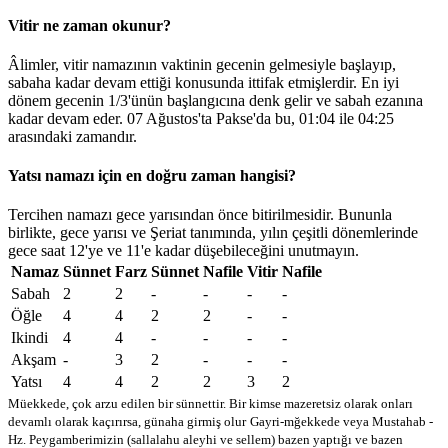
Vitir ne zaman okunur?
Âlimler, vitir namazının vaktinin gecenin gelmesiyle başlayıp,
sabaha kadar devam ettiği konusunda ittifak etmişlerdir. En iyi
dönem gecenin 1/3'ünün başlangıcına denk gelir ve sabah ezanına
kadar devam eder. 07 Ağustos'ta Pakse'da bu,
01:04
ile
04:25
arasındaki zamandır.
Yatsı namazı için en doğru zaman hangisi?
Tercihen namazı gece yarısından önce bitirilmesidir. Bununla
birlikte, gece yarısı ve Şeriat tanımında, yılın çeşitli dönemlerinde
gece saat 12'ye ve 11'e kadar düşebileceğini unutmayın.
Namaz
Sünnet
Farz
Sünnet
Nafile
Vitir
Nafile
Sabah
2
2
-
-
-
-
Öğle
4
4
2
2
-
-
Ikindi
4
4
-
-
-
-
Akşam
-
3
2
-
-
-
Yatsı
4
4
2
2
3
2
Müekkede, çok arzu edilen bir sünnettir. Bir kimse mazeretsiz olarak onları
devamlı olarak kaçırırsa, günaha girmiş olur
Gayri-mğekkede veya Mustahab -
Hz. Peygamberimizin (sallalahu aleyhi ve sellem) bazen yaptığı ve bazen