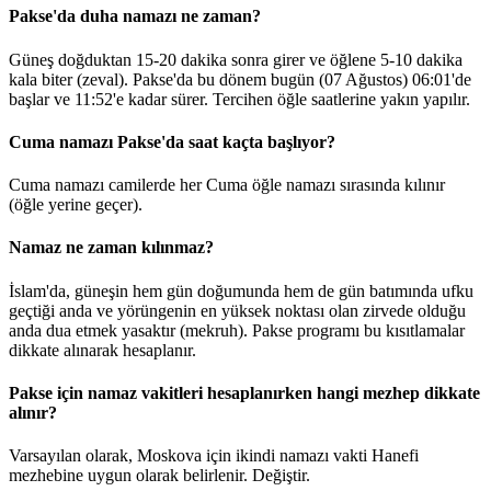
Pakse'da duha namazı ne zaman?
Güneş doğduktan 15-20 dakika sonra girer ve öğlene 5-10 dakika
kala biter (zeval). Pakse'da bu dönem bugün (07 Ağustos)
06:01
'de
başlar ve
11:52
'e kadar sürer. Tercihen öğle saatlerine yakın yapılır.
Cuma namazı Pakse'da saat kaçta başlıyor?
Cuma namazı camilerde her Cuma öğle namazı sırasında kılınır
(öğle yerine geçer).
Namaz ne zaman kılınmaz?
İslam'da, güneşin hem gün doğumunda hem de gün batımında ufku
geçtiği anda ve yörüngenin en yüksek noktası olan zirvede olduğu
anda dua etmek yasaktır (mekruh). Pakse programı bu kısıtlamalar
dikkate alınarak hesaplanır.
Pakse için namaz vakitleri hesaplanırken hangi mezhep dikkate
alınır?
Varsayılan olarak, Moskova için ikindi namazı vakti Hanefi
mezhebine uygun olarak belirlenir.
Değiştir
.