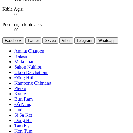
Kıble Açısı
0
°
Pusula için kıble açısı
0
°
Facebook
Twitter
Skype
Viber
Telegram
Whatsapp
Amnat Charoen
Kalasin
Mukdahan
Sakon Nakhon
Ubon Ratchathani
Đồng Hới
Kampong Chhnang
Pleiku
Kratié
Buri Ram
Đà Nẵng
Hué
Si Sa Ket
Dong Ha
Tam Ky
Kon Tum