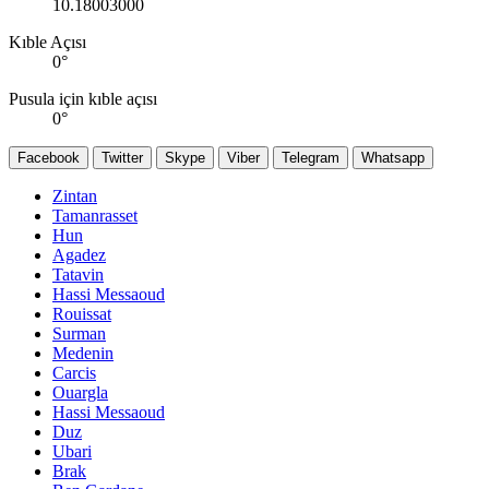
10.18003000
Kıble Açısı
0
°
Pusula için kıble açısı
0
°
Facebook
Twitter
Skype
Viber
Telegram
Whatsapp
Zintan
Tamanrasset
Hun
Agadez
Tatavin
Hassi Messaoud
Rouissat
Surman
Medenin
Carcis
Ouargla
Hassi Messaoud
Duz
Ubari
Brak