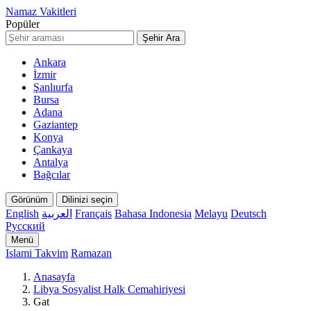
Namaz Vakitleri
Popüler
Şehir Ara
Ankara
İzmir
Şanlıurfa
Bursa
Adana
Gaziantep
Konya
Çankaya
Antalya
Bağcılar
Görünüm
Dilinizi seçin
English
العربية
Français
Bahasa Indonesia
Melayu
Deutsch
Русский
Menü
Islami Takvim
Ramazan
Anasayfa
Libya Sosyalist Halk Cemahiriyesi
Gat