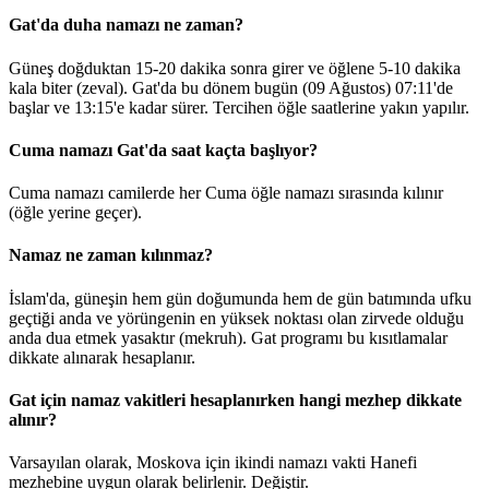
Gat'da duha namazı ne zaman?
Güneş doğduktan 15-20 dakika sonra girer ve öğlene 5-10 dakika
kala biter (zeval). Gat'da bu dönem bugün (09 Ağustos)
07:11
'de
başlar ve
13:15
'e kadar sürer. Tercihen öğle saatlerine yakın yapılır.
Cuma namazı Gat'da saat kaçta başlıyor?
Cuma namazı camilerde her Cuma öğle namazı sırasında kılınır
(öğle yerine geçer).
Namaz ne zaman kılınmaz?
İslam'da, güneşin hem gün doğumunda hem de gün batımında ufku
geçtiği anda ve yörüngenin en yüksek noktası olan zirvede olduğu
anda dua etmek yasaktır (mekruh). Gat programı bu kısıtlamalar
dikkate alınarak hesaplanır.
Gat için namaz vakitleri hesaplanırken hangi mezhep dikkate
alınır?
Varsayılan olarak, Moskova için ikindi namazı vakti Hanefi
mezhebine uygun olarak belirlenir.
Değiştir
.