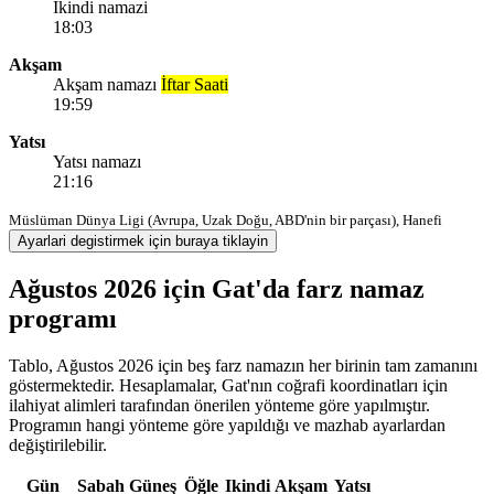
Ikindi namazi
18:03
Akşam
Akşam namazı
İftar Saati
19:59
Yatsı
Yatsı namazı
21:16
Müslüman Dünya Ligi (Avrupa, Uzak Doğu, ABD'nin bir parçası), Hanefi
Ayarlari degistirmek için buraya tiklayin
Ağustos 2026 için Gat'da farz namaz
programı
Tablo, Ağustos 2026 için beş farz namazın her birinin tam zamanını
göstermektedir. Hesaplamalar, Gat'nın coğrafi koordinatları için
ilahiyat alimleri tarafından önerilen yönteme göre yapılmıştır.
Programın hangi yönteme göre yapıldığı ve mazhab ayarlardan
değiştirilebilir.
Gün
Sabah
Güneş
Öğle
Ikindi
Akşam
Yatsı