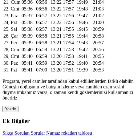
21, Cum
05:36
06:56
13:22
17:57
19:49
21:04
22, Cmt
05:36
06:56
13:22
17:57
19:48
21:03
23, Paz
05:37
06:57
13:22
17:56
19:47
21:02
24, Pzt
05:38
06:57
13:22
17:56
19:46
21:00
25, Sal
05:38
06:57
13:21
17:55
19:45
20:59
26, Çar
05:39
06:58
13:21
17:55
19:44
20:58
27, Per
05:39
06:58
13:21
17:54
19:43
20:57
28, Cum
05:40
06:59
13:21
17:53
19:42
20:56
29, Cmt
05:40
06:59
13:20
17:53
19:41
20:55
30, Paz
05:41
06:59
13:20
17:52
19:40
20:54
31, Pzt
05:41
07:00
13:20
17:51
19:39
20:53
Program, yerel camiler tarafından kabul edililenlerden farklı olabilir.
Güneşin doğuşunu ve batışını izleme veya camiden ezan sesini
duyma imkanınız varsa, o zaman kendi gözlemlerinizi kullanmanızı
öneririz.
Yazdir
Ek Bilgiler
Sıkça Sorulan Sorular
Namaz rekatları tablosu