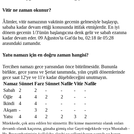
Vitir ne zaman okunur?
Âlimler, vitir namazının vaktinin gecenin gelmesiyle başlayıp,
sabaha kadar devam ettiği konusunda ittifak etmişlerdir. En iyi
dönem gecenin 1/3'ünün başlangıcına denk gelir ve sabah ezanına
kadar devam eder. 09 Ağustos'ta Gat'da bu,
02:18
ile
05:28
arasındaki zamandır.
Yatsı namazı için en doğru zaman hangisi?
Tercihen namazı gece yarısından önce bitirilmesidir. Bununla
birlikte, gece yarısı ve Şeriat tanımında, yılın çeşitli dönemlerinde
gece saat 12'ye ve 11'e kadar düşebileceğini unutmayın.
Namaz
Sünnet
Farz
Sünnet
Nafile
Vitir
Nafile
Sabah
2
2
-
-
-
-
Öğle
4
4
2
2
-
-
Ikindi
4
4
-
-
-
-
Akşam
-
3
2
-
-
-
Yatsı
4
4
2
2
3
2
Müekkede, çok arzu edilen bir sünnettir. Bir kimse mazeretsiz olarak onları
devamlı olarak kaçırırsa, günaha girmiş olur
Gayri-mğekkede veya Mustahab -
Hz. Peygamberimizin (sallalahu aleyhi ve sellem) bazen yaptığı ve bazen