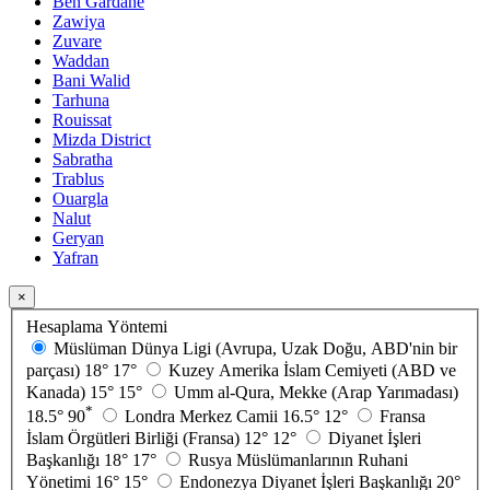
Ben Gardane
Zawiya
Zuvare
Waddan
Bani Walid
Tarhuna
Rouissat
Mizda District
Sabratha
Trablus
Ouargla
Nalut
Geryan
Yafran
×
Hesaplama Yöntemi
Müslüman Dünya Ligi (Avrupa, Uzak Doğu, ABD'nin bir
parçası)
18°
17°
Kuzey Amerika İslam Cemiyeti (ABD ve
Kanada)
15°
15°
Umm al-Qura, Mekke (Arap Yarımadası)
*
18.5°
90
Londra Merkez Camii
16.5°
12°
Fransa
İslam Örgütleri Birliği (Fransa)
12°
12°
Diyanet İşleri
Başkanlığı
18°
17°
Rusya Müslümanlarının Ruhani
Yönetimi
16°
15°
Endonezya Diyanet İşleri Başkanlığı
20°