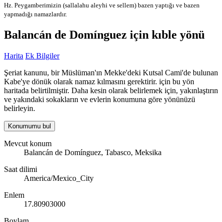
Hz. Peygamberimizin (sallalahu aleyhi ve sellem) bazen yaptığı ve bazen
yapmadığı namazlardır.
Balancán de Domínguez için kıble yönü
Harita
Ek Bilgiler
Şeriat kanunu, bir Müslüman'ın Mekke'deki Kutsal Cami'de bulunan
Kabe'ye dönük olarak namaz kılmasını gerektirir. için bu yön
haritada belirtilmiştir. Daha kesin olarak belirlemek için, yakınlaştırın
ve yakındaki sokakların ve evlerin konumuna göre yönünüzü
belirleyin.
Konumumu bul
Mevcut konum
Balancán de Domínguez, Tabasco, Meksika
Saat dilimi
America/Mexico_City
Enlem
17.80903000
Boylam