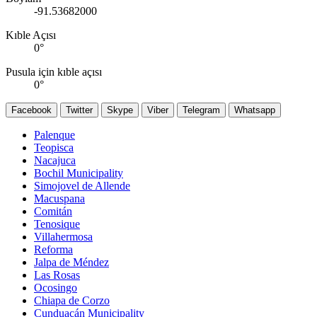
-91.53682000
Kıble Açısı
0
°
Pusula için kıble açısı
0
°
Facebook
Twitter
Skype
Viber
Telegram
Whatsapp
Palenque
Teopisca
Nacajuca
Bochil Municipality
Simojovel de Allende
Macuspana
Comitán
Tenosique
Villahermosa
Reforma
Jalpa de Méndez
Las Rosas
Ocosingo
Chiapa de Corzo
Cunduacán Municipality