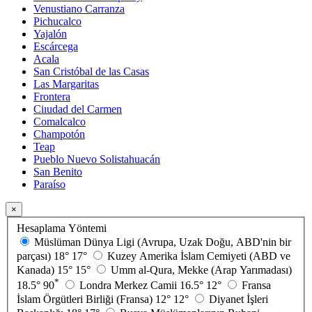
Venustiano Carranza
Pichucalco
Yajalón
Escárcega
Acala
San Cristóbal de las Casas
Las Margaritas
Frontera
Ciıudad del Carmen
Comalcalco
Champotón
Teap
Pueblo Nuevo Solistahuacán
San Benito
Paraíso
×
Hesaplama Yöntemi
Müslüman Dünya Ligi (Avrupa, Uzak Doğu, ABD'nin bir
parçası)
18°
17°
Kuzey Amerika İslam Cemiyeti (ABD ve
Kanada)
15°
15°
Umm al-Qura, Mekke (Arap Yarımadası)
*
18.5°
90
Londra Merkez Camii
16.5°
12°
Fransa
İslam Örgütleri Birliği (Fransa)
12°
12°
Diyanet İşleri