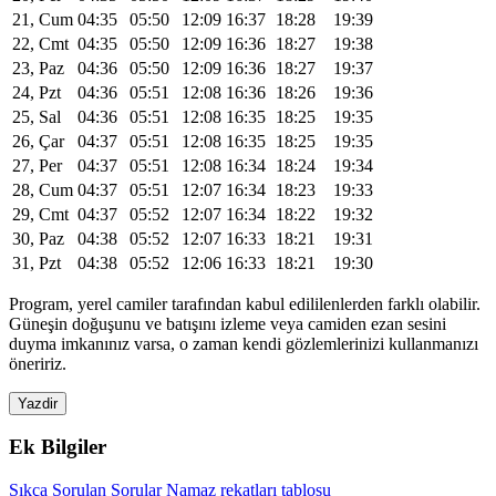
21, Cum
04:35
05:50
12:09
16:37
18:28
19:39
22, Cmt
04:35
05:50
12:09
16:36
18:27
19:38
23, Paz
04:36
05:50
12:09
16:36
18:27
19:37
24, Pzt
04:36
05:51
12:08
16:36
18:26
19:36
25, Sal
04:36
05:51
12:08
16:35
18:25
19:35
26, Çar
04:37
05:51
12:08
16:35
18:25
19:35
27, Per
04:37
05:51
12:08
16:34
18:24
19:34
28, Cum
04:37
05:51
12:07
16:34
18:23
19:33
29, Cmt
04:37
05:52
12:07
16:34
18:22
19:32
30, Paz
04:38
05:52
12:07
16:33
18:21
19:31
31, Pzt
04:38
05:52
12:06
16:33
18:21
19:30
Program, yerel camiler tarafından kabul edililenlerden farklı olabilir.
Güneşin doğuşunu ve batışını izleme veya camiden ezan sesini
duyma imkanınız varsa, o zaman kendi gözlemlerinizi kullanmanızı
öneririz.
Yazdir
Ek Bilgiler
Sıkça Sorulan Sorular
Namaz rekatları tablosu