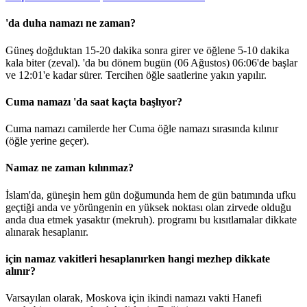
'da duha namazı ne zaman?
Güneş doğduktan 15-20 dakika sonra girer ve öğlene 5-10 dakika
kala biter (zeval). 'da bu dönem bugün (06 Ağustos)
06:06
'de başlar
ve
12:01
'e kadar sürer. Tercihen öğle saatlerine yakın yapılır.
Cuma namazı 'da saat kaçta başlıyor?
Cuma namazı camilerde her Cuma öğle namazı sırasında kılınır
(öğle yerine geçer).
Namaz ne zaman kılınmaz?
İslam'da, güneşin hem gün doğumunda hem de gün batımında ufku
geçtiği anda ve yörüngenin en yüksek noktası olan zirvede olduğu
anda dua etmek yasaktır (mekruh). programı bu kısıtlamalar dikkate
alınarak hesaplanır.
için namaz vakitleri hesaplanırken hangi mezhep dikkate
alınır?
Varsayılan olarak, Moskova için ikindi namazı vakti Hanefi