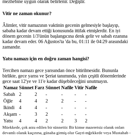
mezhebine uygun olarak belirlenir.
Değiştir
.
Vitir ne zaman okunur?
Âlimler, vitir namazının vaktinin gecenin gelmesiyle başlayıp,
sabaha kadar devam ettiği konusunda ittifak etmişlerdir. En iyi
dönem gecenin 1/3'ünün başlangıcına denk gelir ve sabah ezanına
kadar devam eder. 06 Ağustos'ta 'da bu,
01:11
ile
04:29
arasındaki
zamandır.
Yatsı namazı için en doğru zaman hangisi?
Tercihen namazı gece yarısından önce bitirilmesidir. Bununla
birlikte, gece yarısı ve Şeriat tanımında, yılın çeşitli dönemlerinde
gece saat 12'ye ve 11'e kadar düşebileceğini unutmayın.
Namaz
Sünnet
Farz
Sünnet
Nafile
Vitir
Nafile
Sabah
2
2
-
-
-
-
Öğle
4
4
2
2
-
-
Ikindi
4
4
-
-
-
-
Akşam
-
3
2
-
-
-
Yatsı
4
4
2
2
3
2
Müekkede, çok arzu edilen bir sünnettir. Bir kimse mazeretsiz olarak onları
devamlı olarak kaçırırsa, günaha girmiş olur
Gayri-mğekkede veya Mustahab -