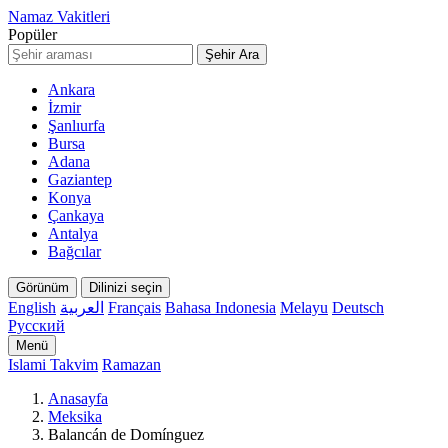
Namaz Vakitleri
Popüler
Şehir Ara
Ankara
İzmir
Şanlıurfa
Bursa
Adana
Gaziantep
Konya
Çankaya
Antalya
Bağcılar
Görünüm
Dilinizi seçin
English
العربية
Français
Bahasa Indonesia
Melayu
Deutsch
Русский
Menü
Islami Takvim
Ramazan
Anasayfa
Meksika
Balancán de Domínguez