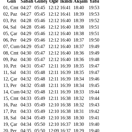
Gün
Sabah
Güneş
Öğle
Ikindi
Akşam
Yatsı
01, Cmt
04:27
05:45
12:12
16:41
18:40
19:53
02, Paz
04:27
05:45
12:12
16:41
18:39
19:53
03, Pzt
04:28
05:46
12:12
16:40
18:39
19:52
04, Sal
04:28
05:46
12:12
16:40
18:38
19:51
05, Çar
04:29
05:46
12:12
16:40
18:38
19:51
06, Per
04:29
05:46
12:12
16:40
18:37
19:50
07, Cum
04:29
05:47
12:12
16:40
18:37
19:49
08, Cmt
04:30
05:47
12:12
16:40
18:36
19:49
09, Paz
04:30
05:47
12:12
16:40
18:36
19:48
10, Pzt
04:31
05:47
12:11
16:39
18:35
19:47
11, Sal
04:31
05:48
12:11
16:39
18:35
19:47
12, Çar
04:32
05:48
12:11
16:39
18:34
19:46
13, Per
04:32
05:48
12:11
16:39
18:34
19:45
14, Cum
04:32
05:48
12:11
16:39
18:33
19:44
15, Cmt
04:33
05:49
12:11
16:38
18:32
19:44
16, Paz
04:33
05:49
12:10
16:38
18:32
19:43
17, Pzt
04:33
05:49
12:10
16:38
18:31
19:42
18, Sal
04:34
05:49
12:10
16:38
18:30
19:41
19, Çar
04:34
05:50
12:10
16:37
18:30
19:40
20, Per
04:35
05:50
12:09
16:37
18:29
19:40