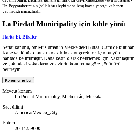
devamlı olarak kaçırırsa, günaha girmiş olur
Gayri-mğekkede veya Mustahab -
Hz. Peygamberimizin (sallalahu aleyhi ve sellem) bazen yaptığı ve bazen
yapmadığı namazlardır.
La Piedad Municipality için kıble yönü
Harita
Ek Bilgiler
Şeriat kanunu, bir Müslüman'ın Mekke'deki Kutsal Cami'de bulunan
Kabe'ye dönük olarak namaz kılmasını gerektirir. için bu yön
haritada belirtilmiştir. Daha kesin olarak belirlemek için, yakınlaştırın
ve yakındaki sokakların ve evlerin konumuna göre yönünüzü
belirleyin.
Konumumu bul
Mevcut konum
La Piedad Municipality, Michoacán, Meksika
Saat dilimi
America/Mexico_City
Enlem
20.34239000