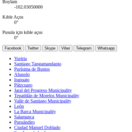
Boylam
-102.03050000
Kıble Açısı
0
°
Pusula için kıble açısı
0
°
Facebook
Twitter
Skype
Viber
Telegram
Whatsapp
Yuriria
Santiago Tangamandapio
Purísima de Bustos
Abasolo
Irapuato
Pátzcuaro
Jaral del Progreso Municipality
Tepatitlán de Morelos Municipality
Valle de Santiago Municipality
León
La Barca Municipality
Salamanca
Puruándiro
Ciudad Manuel Doblado