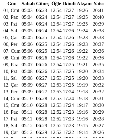
Gün
Sabah
Güneş
Öğle
Ikindi
Akşam
Yatsı
01, Cmt
05:03
06:23
12:54
17:27
19:26
20:41
02, Paz
05:04
06:24
12:54
17:27
19:25
20:40
03, Pzt
05:04
06:24
12:54
17:27
19:25
20:39
04, Sal
05:05
06:24
12:54
17:26
19:24
20:38
05, Çar
05:05
06:25
12:54
17:26
19:23
20:38
06, Per
05:06
06:25
12:54
17:26
19:23
20:37
07, Cum
05:06
06:25
12:54
17:26
19:22
20:36
08, Cmt
05:07
06:26
12:54
17:26
19:22
20:36
09, Paz
05:07
06:26
12:54
17:25
19:21
20:35
10, Pzt
05:08
06:26
12:53
17:25
19:20
20:34
11, Sal
05:08
06:27
12:53
17:25
19:20
20:33
12, Çar
05:09
06:27
12:53
17:25
19:19
20:32
13, Per
05:09
06:27
12:53
17:24
19:18
20:32
14, Cum
05:10
06:28
12:53
17:24
19:18
20:31
15, Cmt
05:10
06:28
12:53
17:24
19:17
20:30
16, Paz
05:11
06:28
12:52
17:23
19:16
20:29
17, Pzt
05:11
06:28
12:52
17:23
19:16
20:28
18, Sal
05:12
06:29
12:52
17:23
19:15
20:27
19, Çar
05:12
06:29
12:52
17:22
19:14
20:26