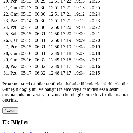
20, Per
05:13
06:29
12:51
17:22
19:13
20:25
21, Cum
05:13
06:30
12:51
17:21
19:13
20:25
22, Cmt
05:13
06:30
12:51
17:21
19:12
20:24
23, Paz
05:14
06:30
12:51
17:21
19:11
20:23
24, Pzt
05:14
06:30
12:50
17:20
19:10
20:22
25, Sal
05:15
06:31
12:50
17:20
19:09
20:21
26, Çar
05:15
06:31
12:50
17:19
19:09
20:20
27, Per
05:15
06:31
12:50
17:19
19:08
20:19
28, Cum
05:16
06:31
12:49
17:18
19:07
20:18
29, Cmt
05:16
06:32
12:49
17:18
19:06
20:17
30, Paz
05:17
06:32
12:49
17:17
19:05
20:16
31, Pzt
05:17
06:32
12:48
17:17
19:04
20:15
Program, yerel camiler tarafından kabul edililenlerden farklı olabilir.
Güneşin doğuşunu ve batışını izleme veya camiden ezan sesini
duyma imkanınız varsa, o zaman kendi gözlemlerinizi kullanmanızı
öneririz.
Yazdir
Ek Bilgiler