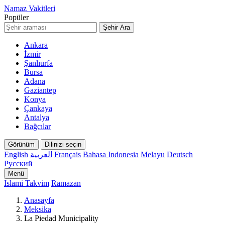
Namaz Vakitleri
Popüler
Şehir Ara
Ankara
İzmir
Şanlıurfa
Bursa
Adana
Gaziantep
Konya
Çankaya
Antalya
Bağcılar
Görünüm
Dilinizi seçin
English
العربية
Français
Bahasa Indonesia
Melayu
Deutsch
Русский
Menü
Islami Takvim
Ramazan
Anasayfa
Meksika
La Piedad Municipality