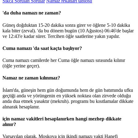
Sıkça Sorulan Sorular
Namaz rekatları tablosu
'da duha namazı ne zaman?
Güneş doğduktan 15-20 dakika sonra girer ve öğlene 5-10 dakika
kala biter (zeval). 'da bu dönem bugün (10 Ağustos)
06:46
'de başlar
ve
12:43
'e kadar sürer. Tercihen öğle saatlerine yakın yapılır.
Cuma namazı 'da saat kaçta başlıyor?
Cuma namazı camilerde her Cuma öğle namazı sırasında kılınır
(öğle yerine geçer).
Namaz ne zaman kılınmaz?
İslam'da, güneşin hem gün doğumunda hem de gün batımında ufku
geçtiği anda ve yörüngenin en yüksek noktası olan zirvede olduğu
anda dua etmek yasaktır (mekruh). programı bu kısıtlamalar dikkate
alınarak hesaplanır.
için namaz vakitleri hesaplanırken hangi mezhep dikkate
alınır?
Varsayılan olarak, Moskova için ikindi namazı vakti Hanefi