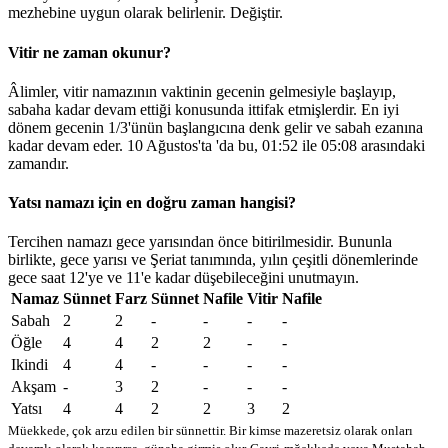
mezhebine uygun olarak belirlenir.
Değiştir
.
Vitir ne zaman okunur?
Âlimler, vitir namazının vaktinin gecenin gelmesiyle başlayıp,
sabaha kadar devam ettiği konusunda ittifak etmişlerdir. En iyi
dönem gecenin 1/3'ünün başlangıcına denk gelir ve sabah ezanına
kadar devam eder. 10 Ağustos'ta 'da bu,
01:52
ile
05:08
arasındaki
zamandır.
Yatsı namazı için en doğru zaman hangisi?
Tercihen namazı gece yarısından önce bitirilmesidir. Bununla
birlikte, gece yarısı ve Şeriat tanımında, yılın çeşitli dönemlerinde
gece saat 12'ye ve 11'e kadar düşebileceğini unutmayın.
Namaz
Sünnet
Farz
Sünnet
Nafile
Vitir
Nafile
Sabah
2
2
-
-
-
-
Öğle
4
4
2
2
-
-
Ikindi
4
4
-
-
-
-
Akşam
-
3
2
-
-
-
Yatsı
4
4
2
2
3
2
Müekkede, çok arzu edilen bir sünnettir. Bir kimse mazeretsiz olarak onları