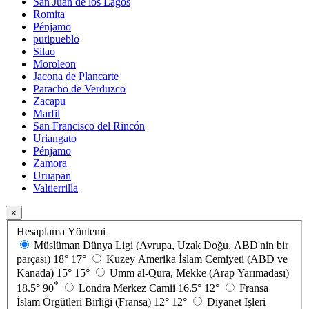
San Juan de los Lagos
Romita
Pénjamo
putipueblo
Silao
Moroleon
Jacona de Plancarte
Paracho de Verduzco
Zacapu
Marfil
San Francisco del Rincón
Uriangato
Pénjamo
Zamora
Uruapan
Valtierrilla
×
Hesaplama Yöntemi
Müslüman Dünya Ligi (Avrupa, Uzak Doğu, ABD'nin bir
parçası)
18°
17°
Kuzey Amerika İslam Cemiyeti (ABD ve
Kanada)
15°
15°
Umm al-Qura, Mekke (Arap Yarımadası)
*
18.5°
90
Londra Merkez Camii
16.5°
12°
Fransa
İslam Örgütleri Birliği (Fransa)
12°
12°
Diyanet İşleri