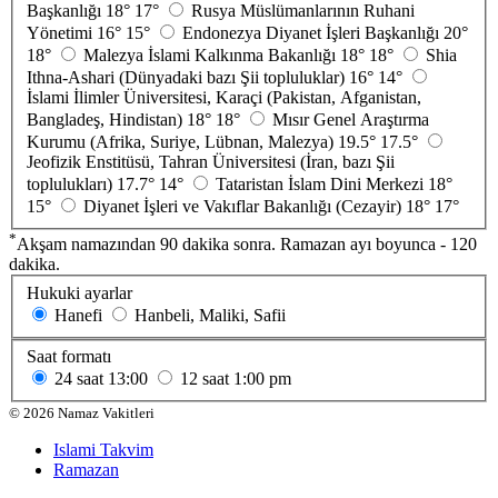
Başkanlığı
18°
17°
Rusya Müslümanlarının Ruhani
Yönetimi
16°
15°
Endonezya Diyanet İşleri Başkanlığı
20°
18°
Malezya İslami Kalkınma Bakanlığı
18°
18°
Shia
Ithna-Ashari (Dünyadaki bazı Şii topluluklar)
16°
14°
İslami İlimler Üniversitesi, Karaçi (Pakistan, Afganistan,
Bangladeş, Hindistan)
18°
18°
Mısır Genel Araştırma
Kurumu (Afrika, Suriye, Lübnan, Malezya)
19.5°
17.5°
Jeofizik Enstitüsü, Tahran Üniversitesi (İran, bazı Şii
toplulukları)
17.7°
14°
Tataristan İslam Dini Merkezi
18°
15°
Diyanet İşleri ve Vakıflar Bakanlığı (Cezayir)
18°
17°
*
Akşam namazından 90 dakika sonra. Ramazan ayı boyunca - 120
dakika.
Hukuki ayarlar
Hanefi
Hanbeli, Maliki, Safii
Saat formatı
24 saat
13:00
12 saat
1:00 pm
©
2026
Namaz Vakitleri
Islami Takvim
Ramazan