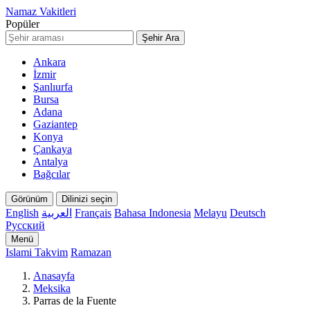
Namaz Vakitleri
Popüler
Şehir Ara
Ankara
İzmir
Şanlıurfa
Bursa
Adana
Gaziantep
Konya
Çankaya
Antalya
Bağcılar
Görünüm
Dilinizi seçin
English
العربية
Français
Bahasa Indonesia
Melayu
Deutsch
Русский
Menü
Islami Takvim
Ramazan
Anasayfa
Meksika
Parras de la Fuente