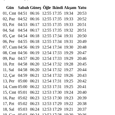
Gün
Sabah
Güneş
Öğle
Ikindi
Akşam
Yatsı
01, Cmt
04:51
06:16
12:55
17:35
19:34
20:53
02, Paz
04:52
06:16
12:55
17:35
19:33
20:52
03, Pzt
04:53
06:17
12:55
17:35
19:33
20:51
04, Sal
04:54
06:17
12:55
17:35
19:32
20:51
05, Çar
04:54
06:18
12:55
17:34
19:31
20:50
06, Per
04:55
06:18
12:55
17:34
19:31
20:49
07, Cum
04:56
06:19
12:54
17:34
19:30
20:48
08, Cmt
04:56
06:19
12:54
17:33
19:29
20:47
09, Paz
04:57
06:20
12:54
17:33
19:29
20:46
10, Pzt
04:58
06:20
12:54
17:32
19:28
20:45
11, Sal
04:58
06:20
12:54
17:32
19:27
20:44
12, Çar
04:59
06:21
12:54
17:32
19:26
20:43
13, Per
05:00
06:21
12:54
17:31
19:25
20:42
14, Cum
05:00
06:22
12:53
17:31
19:25
20:41
15, Cmt
05:01
06:22
12:53
17:30
19:24
20:40
16, Paz
05:02
06:23
12:53
17:30
19:23
20:39
17, Pzt
05:02
06:23
12:53
17:29
19:22
20:38
18, Sal
05:03
06:24
12:53
17:29
19:21
20:37
19, Çar
05:03
06:24
12:52
17:28
19:20
20:36