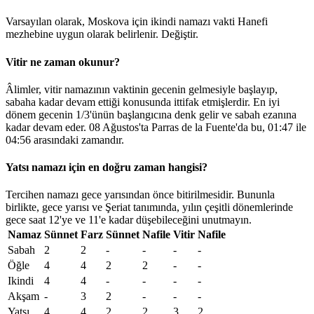
Varsayılan olarak, Moskova için ikindi namazı vakti Hanefi
mezhebine uygun olarak belirlenir.
Değiştir
.
Vitir ne zaman okunur?
Âlimler, vitir namazının vaktinin gecenin gelmesiyle başlayıp,
sabaha kadar devam ettiği konusunda ittifak etmişlerdir. En iyi
dönem gecenin 1/3'ünün başlangıcına denk gelir ve sabah ezanına
kadar devam eder. 08 Ağustos'ta Parras de la Fuente'da bu,
01:47
ile
04:56
arasındaki zamandır.
Yatsı namazı için en doğru zaman hangisi?
Tercihen namazı gece yarısından önce bitirilmesidir. Bununla
birlikte, gece yarısı ve Şeriat tanımında, yılın çeşitli dönemlerinde
gece saat 12'ye ve 11'e kadar düşebileceğini unutmayın.
Namaz
Sünnet
Farz
Sünnet
Nafile
Vitir
Nafile
Sabah
2
2
-
-
-
-
Öğle
4
4
2
2
-
-
Ikindi
4
4
-
-
-
-
Akşam
-
3
2
-
-
-
Yatsı
4
4
2
2
3
2