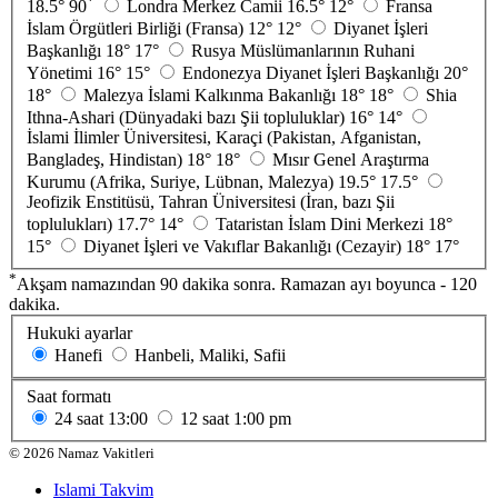
*
18.5°
90
Londra Merkez Camii
16.5°
12°
Fransa
İslam Örgütleri Birliği (Fransa)
12°
12°
Diyanet İşleri
Başkanlığı
18°
17°
Rusya Müslümanlarının Ruhani
Yönetimi
16°
15°
Endonezya Diyanet İşleri Başkanlığı
20°
18°
Malezya İslami Kalkınma Bakanlığı
18°
18°
Shia
Ithna-Ashari (Dünyadaki bazı Şii topluluklar)
16°
14°
İslami İlimler Üniversitesi, Karaçi (Pakistan, Afganistan,
Bangladeş, Hindistan)
18°
18°
Mısır Genel Araştırma
Kurumu (Afrika, Suriye, Lübnan, Malezya)
19.5°
17.5°
Jeofizik Enstitüsü, Tahran Üniversitesi (İran, bazı Şii
toplulukları)
17.7°
14°
Tataristan İslam Dini Merkezi
18°
15°
Diyanet İşleri ve Vakıflar Bakanlığı (Cezayir)
18°
17°
*
Akşam namazından 90 dakika sonra. Ramazan ayı boyunca - 120
dakika.
Hukuki ayarlar
Hanefi
Hanbeli, Maliki, Safii
Saat formatı
24 saat
13:00
12 saat
1:00 pm
©
2026
Namaz Vakitleri
Islami Takvim