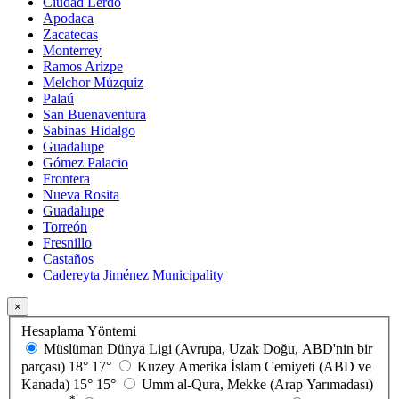
Ciudad Lerdo
Apodaca
Zacatecas
Monterrey
Ramos Arizpe
Melchor Múzquiz
Palaú
San Buenaventura
Sabinas Hidalgo
Guadalupe
Gómez Palacio
Frontera
Nueva Rosita
Guadalupe
Torreón
Fresnillo
Castaños
Cadereyta Jiménez Municipality
×
Hesaplama Yöntemi
Müslüman Dünya Ligi (Avrupa, Uzak Doğu, ABD'nin bir
parçası)
18°
17°
Kuzey Amerika İslam Cemiyeti (ABD ve
Kanada)
15°
15°
Umm al-Qura, Mekke (Arap Yarımadası)