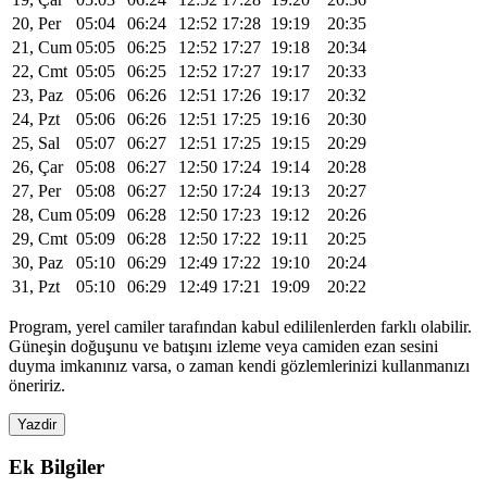
20, Per
05:04
06:24
12:52
17:28
19:19
20:35
21, Cum
05:05
06:25
12:52
17:27
19:18
20:34
22, Cmt
05:05
06:25
12:52
17:27
19:17
20:33
23, Paz
05:06
06:26
12:51
17:26
19:17
20:32
24, Pzt
05:06
06:26
12:51
17:25
19:16
20:30
25, Sal
05:07
06:27
12:51
17:25
19:15
20:29
26, Çar
05:08
06:27
12:50
17:24
19:14
20:28
27, Per
05:08
06:27
12:50
17:24
19:13
20:27
28, Cum
05:09
06:28
12:50
17:23
19:12
20:26
29, Cmt
05:09
06:28
12:50
17:22
19:11
20:25
30, Paz
05:10
06:29
12:49
17:22
19:10
20:24
31, Pzt
05:10
06:29
12:49
17:21
19:09
20:22
Program, yerel camiler tarafından kabul edililenlerden farklı olabilir.
Güneşin doğuşunu ve batışını izleme veya camiden ezan sesini
duyma imkanınız varsa, o zaman kendi gözlemlerinizi kullanmanızı
öneririz.
Yazdir
Ek Bilgiler