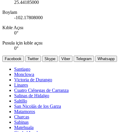
25.44185000
Boylam
-102.17808000
Kıble Açısı
0
°
Pusula için kıble açısı
0
°
Facebook
Twitter
Skype
Viber
Telegram
Whatsapp
Santiago
Monclowa
Victoria de Durango
Linares
Cuatro Ciénegas de Carranza
Salinas de Hidalgo
Saltillo
San Nicolás de los Garza
Matamoros
Charcas
Sabinas
Matehuala