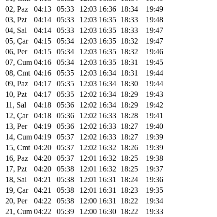
02, Paz
04:13
05:33
12:03
16:36
18:34
19:49
03, Pzt
04:14
05:33
12:03
16:35
18:33
19:48
04, Sal
04:14
05:33
12:03
16:35
18:33
19:47
05, Çar
04:15
05:34
12:03
16:35
18:32
19:47
06, Per
04:15
05:34
12:03
16:35
18:32
19:46
07, Cum
04:16
05:34
12:03
16:35
18:31
19:45
08, Cmt
04:16
05:35
12:03
16:34
18:31
19:44
09, Paz
04:17
05:35
12:03
16:34
18:30
19:44
10, Pzt
04:17
05:35
12:02
16:34
18:29
19:43
11, Sal
04:18
05:36
12:02
16:34
18:29
19:42
12, Çar
04:18
05:36
12:02
16:33
18:28
19:41
13, Per
04:19
05:36
12:02
16:33
18:27
19:40
14, Cum
04:19
05:37
12:02
16:33
18:27
19:39
15, Cmt
04:20
05:37
12:02
16:32
18:26
19:39
16, Paz
04:20
05:37
12:01
16:32
18:25
19:38
17, Pzt
04:20
05:38
12:01
16:32
18:25
19:37
18, Sal
04:21
05:38
12:01
16:31
18:24
19:36
19, Çar
04:21
05:38
12:01
16:31
18:23
19:35
20, Per
04:22
05:38
12:00
16:31
18:22
19:34
21, Cum
04:22
05:39
12:00
16:30
18:22
19:33