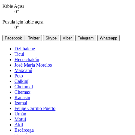
Kıble Açısı
0
°
Pusula için kıble açısı
0
°
Facebook
Twitter
Skype
Viber
Telegram
Whatsapp
Dzitbalché
Ticul
Hecelchakán
José María Morelos
Maxcanú
Peto
Calkiní
Chetumal
Chemax
Kanasin
Izamal
Felipe Carrillo Puerto
Umán
Motul
Akil
Escárcega