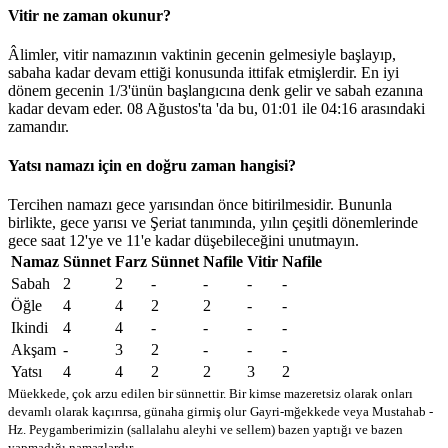
Vitir ne zaman okunur?
Âlimler, vitir namazının vaktinin gecenin gelmesiyle başlayıp,
sabaha kadar devam ettiği konusunda ittifak etmişlerdir. En iyi
dönem gecenin 1/3'ünün başlangıcına denk gelir ve sabah ezanına
kadar devam eder. 08 Ağustos'ta 'da bu,
01:01
ile
04:16
arasındaki
zamandır.
Yatsı namazı için en doğru zaman hangisi?
Tercihen namazı gece yarısından önce bitirilmesidir. Bununla
birlikte, gece yarısı ve Şeriat tanımında, yılın çeşitli dönemlerinde
gece saat 12'ye ve 11'e kadar düşebileceğini unutmayın.
Namaz
Sünnet
Farz
Sünnet
Nafile
Vitir
Nafile
Sabah
2
2
-
-
-
-
Öğle
4
4
2
2
-
-
Ikindi
4
4
-
-
-
-
Akşam
-
3
2
-
-
-
Yatsı
4
4
2
2
3
2
Müekkede, çok arzu edilen bir sünnettir. Bir kimse mazeretsiz olarak onları
devamlı olarak kaçırırsa, günaha girmiş olur
Gayri-mğekkede veya Mustahab -
Hz. Peygamberimizin (sallalahu aleyhi ve sellem) bazen yaptığı ve bazen
yapmadığı namazlardır.