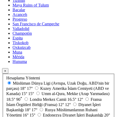
Tizimín
Maya Ruins of Tulum
Bacalar
Acanceh
Progreso
San Francisco de Campeche
Valladolid
Champotón
Espita
Tixkokob
Oxkutzcab
Muna
Mérida
Hunuma
×
Hesaplama Yöntemi
Müslüman Dünya Ligi (Avrupa, Uzak Doğu, ABD'nin bir
parçası)
18°
17°
Kuzey Amerika İslam Cemiyeti (ABD ve
Kanada)
15°
15°
Umm al-Qura, Mekke (Arap Yarımadası)
*
18.5°
90
Londra Merkez Camii
16.5°
12°
Fransa
İslam Örgütleri Birliği (Fransa)
12°
12°
Diyanet İşleri
Başkanlığı
18°
17°
Rusya Müslümanlarının Ruhani
Yönetimi
16°
15°
Endonezya Diyanet İşleri Başkanlığı
20°