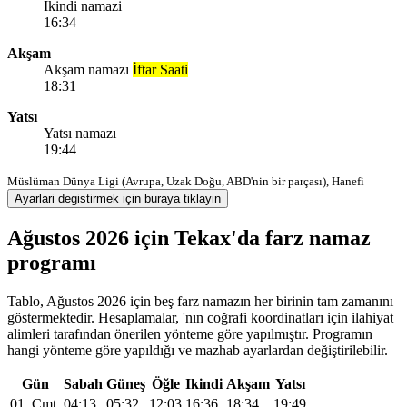
Ikindi namazi
16:34
Akşam
Akşam namazı
İftar Saati
18:31
Yatsı
Yatsı namazı
19:44
Müslüman Dünya Ligi (Avrupa, Uzak Doğu, ABD'nin bir parçası), Hanefi
Ayarlari degistirmek için buraya tiklayin
Ağustos 2026 için Tekax'da farz namaz
programı
Tablo, Ağustos 2026 için beş farz namazın her birinin tam zamanını
göstermektedir. Hesaplamalar, 'nın coğrafi koordinatları için ilahiyat
alimleri tarafından önerilen yönteme göre yapılmıştır. Programın
hangi yönteme göre yapıldığı ve mazhab ayarlardan değiştirilebilir.
Gün
Sabah
Güneş
Öğle
Ikindi
Akşam
Yatsı
01, Cmt
04:13
05:32
12:03
16:36
18:34
19:49