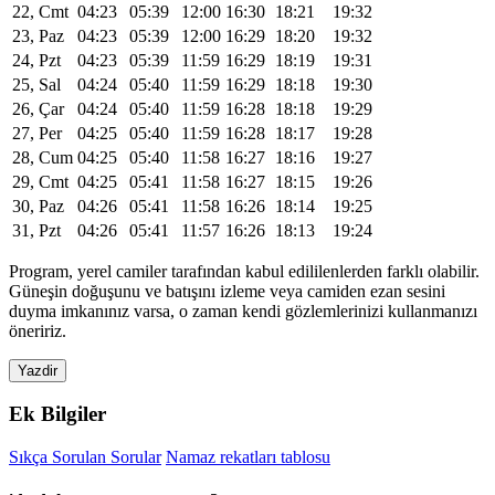
22, Cmt
04:23
05:39
12:00
16:30
18:21
19:32
23, Paz
04:23
05:39
12:00
16:29
18:20
19:32
24, Pzt
04:23
05:39
11:59
16:29
18:19
19:31
25, Sal
04:24
05:40
11:59
16:29
18:18
19:30
26, Çar
04:24
05:40
11:59
16:28
18:18
19:29
27, Per
04:25
05:40
11:59
16:28
18:17
19:28
28, Cum
04:25
05:40
11:58
16:27
18:16
19:27
29, Cmt
04:25
05:41
11:58
16:27
18:15
19:26
30, Paz
04:26
05:41
11:58
16:26
18:14
19:25
31, Pzt
04:26
05:41
11:57
16:26
18:13
19:24
Program, yerel camiler tarafından kabul edililenlerden farklı olabilir.
Güneşin doğuşunu ve batışını izleme veya camiden ezan sesini
duyma imkanınız varsa, o zaman kendi gözlemlerinizi kullanmanızı
öneririz.
Yazdir
Ek Bilgiler
Sıkça Sorulan Sorular
Namaz rekatları tablosu