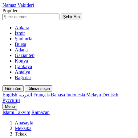
Namaz Vakitleri
Popüler
Şehir Ara
Ankara
İzmir
Şanlıurfa
Bursa
Adana
Gaziantep
Konya
Çankaya
Antalya
Bağcılar
Görünüm
Dilinizi seçin
English
العربية
Français
Bahasa Indonesia
Melayu
Deutsch
Русский
Menü
Islami Takvim
Ramazan
Anasayfa
Meksika
Tekax