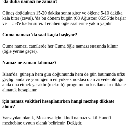
'da duha namazı ne zaman?
Güneş doğduktan 15-20 dakika sonra girer ve öğlene 5-10 dakika
kala biter (zeval). 'da bu dönem bugün (08 Ağustos)
05:55
'de başlar
ve
11:53
'e kadar sürer. Tercihen öğle saatlerine yakın yapılır.
Cuma namazı 'da saat kaçta başlıyor?
Cuma namazı camilerde her Cuma öğle namazı sırasında kılınır
(öğle yerine geçer).
Namaz ne zaman kılınmaz?
İslam'da, güneşin hem gün doğumunda hem de gün batımında ufku
geçtiği anda ve yörüngenin en yüksek noktası olan zirvede olduğu
anda dua etmek yasaktır (mekruh). programı bu kısıtlamalar dikkate
alınarak hesaplanır.
için namaz vakitleri hesaplanırken hangi mezhep dikkate
alınır?
Varsayılan olarak, Moskova için ikindi namazı vakti Hanefi
mezhebine uygun olarak belirlenir.
Değiştir
.