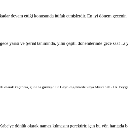
 kadar devam ettiği konusunda ittifak etmişlerdir. En iyi dönem geceni
 gece yarısı ve Şeriat tanımında, yılın çeşitli dönemlerinde gece saat 12
lı olarak kaçırırsa, günaha girmiş olur
Gayri-mğekkede veya Mustahab - Hz. Peygam
'ye dönük olarak namaz kılmasını gerektirir. için bu yön haritada belir