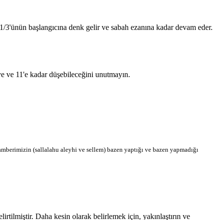
n 1/3'ünün başlangıcına denk gelir ve sabah ezanına kadar devam eder.
'ye ve 11'e kadar düşebileceğini unutmayın.
berimizin (sallalahu aleyhi ve sellem) bazen yaptığı ve bazen yapmadığı
tilmiştir. Daha kesin olarak belirlemek için, yakınlaştırın ve