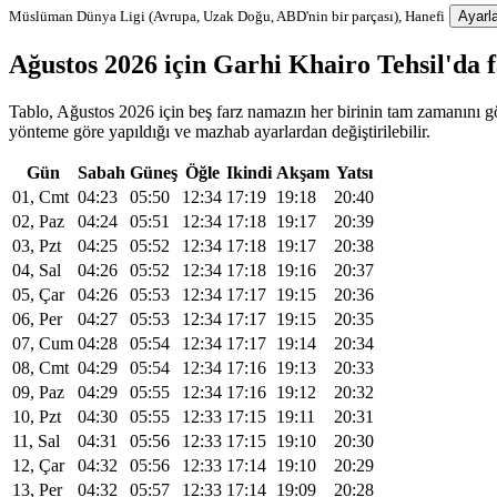
Müslüman Dünya Ligi (Avrupa, Uzak Doğu, ABD'nin bir parçası), Hanefi
Ayarla
Ağustos 2026 için Garhi Khairo Tehsil'da
Tablo, Ağustos 2026 için beş farz namazın her birinin tam zamanını gös
yönteme göre yapıldığı ve mazhab ayarlardan değiştirilebilir.
Gün
Sabah
Güneş
Öğle
Ikindi
Akşam
Yatsı
01, Cmt
04:23
05:50
12:34
17:19
19:18
20:40
02, Paz
04:24
05:51
12:34
17:18
19:17
20:39
03, Pzt
04:25
05:52
12:34
17:18
19:17
20:38
04, Sal
04:26
05:52
12:34
17:18
19:16
20:37
05, Çar
04:26
05:53
12:34
17:17
19:15
20:36
06, Per
04:27
05:53
12:34
17:17
19:15
20:35
07, Cum
04:28
05:54
12:34
17:17
19:14
20:34
08, Cmt
04:29
05:54
12:34
17:16
19:13
20:33
09, Paz
04:29
05:55
12:34
17:16
19:12
20:32
10, Pzt
04:30
05:55
12:33
17:15
19:11
20:31
11, Sal
04:31
05:56
12:33
17:15
19:10
20:30
12, Çar
04:32
05:56
12:33
17:14
19:10
20:29
13, Per
04:32
05:57
12:33
17:14
19:09
20:28