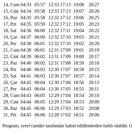
14, Cum
04:33
05:57
12:33
17:13
19:08
20:27
15, Cmt
04:34
05:58
12:33
17:13
19:07
20:26
16, Paz
04:35
05:58
12:32
17:12
19:06
20:25
17, Pzt
04:35
05:59
12:32
17:12
19:05
20:23
18, Sal
04:36
06:00
12:32
17:11
19:04
20:22
19, Çar
04:37
06:00
12:32
17:10
19:03
20:21
20, Per
04:38
06:01
12:32
17:10
19:02
20:20
21, Cum
04:38
06:01
12:31
17:09
19:01
20:19
22, Cmt
04:39
06:02
12:31
17:09
19:00
20:17
23, Paz
04:40
06:02
12:31
17:08
18:59
20:16
24, Pzt
04:40
06:03
12:30
17:07
18:58
20:15
25, Sal
04:41
06:03
12:30
17:07
18:57
20:14
26, Çar
04:42
06:04
12:30
17:06
18:56
20:13
27, Per
04:43
06:04
12:30
17:05
18:55
20:11
28, Cum
04:43
06:05
12:29
17:04
18:54
20:10
29, Cmt
04:44
06:05
12:29
17:04
18:53
20:09
30, Paz
04:45
06:06
12:29
17:03
18:52
20:08
31, Pzt
04:45
06:06
12:28
17:02
18:51
20:06
Program, yerel camiler tarafından kabul edililenlerden farklı olabili