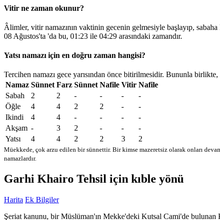
Vitir ne zaman okunur?
Âlimler, vitir namazının vaktinin gecenin gelmesiyle başlayıp, sabaha
08 Ağustos'ta 'da bu,
01:23
ile
04:29
arasındaki zamandır.
Yatsı namazı için en doğru zaman hangisi?
Tercihen namazı gece yarısından önce bitirilmesidir. Bununla birlikte,
Namaz
Sünnet
Farz
Sünnet
Nafile
Vitir
Nafile
Sabah
2
2
-
-
-
-
Öğle
4
4
2
2
-
-
Ikindi
4
4
-
-
-
-
Akşam
-
3
2
-
-
-
Yatsı
4
4
2
2
3
2
Müekkede, çok arzu edilen bir sünnettir. Bir kimse mazeretsiz olarak onları devam
namazlardır.
Garhi Khairo Tehsil için kıble yönü
Harita
Ek Bilgiler
Şeriat kanunu, bir Müslüman'ın Mekke'deki Kutsal Cami'de bulunan Kabe