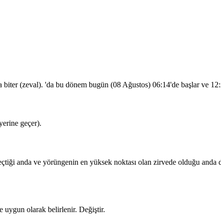
a biter (zeval). 'da bu dönem bugün (08 Ağustos)
06:14
'de başlar ve
12
erine geçer).
iği anda ve yörüngenin en yüksek noktası olan zirvede olduğu anda dua
 uygun olarak belirlenir.
Değiştir
.