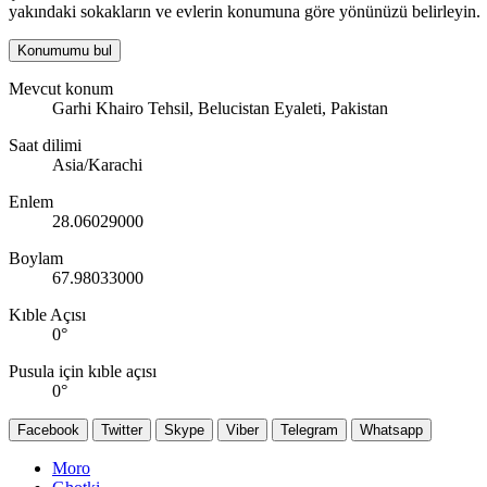
yakındaki sokakların ve evlerin konumuna göre yönünüzü belirleyin.
Konumumu bul
Mevcut konum
Garhi Khairo Tehsil, Belucistan Eyaleti, Pakistan
Saat dilimi
Asia/Karachi
Enlem
28.06029000
Boylam
67.98033000
Kıble Açısı
0
°
Pusula için kıble açısı
0
°
Facebook
Twitter
Skype
Viber
Telegram
Whatsapp
Moro