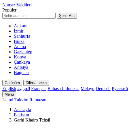
Namaz Vakitleri
Popüler
Şehir Ara
Ankara
İzmir
Şanlıurfa
Bursa
Adana
Gaziantep
Konya
Çankaya
Antalya
Bağcılar
Görünüm
Dilinizi seçin
English
العربية
Français
Bahasa Indonesia
Melayu
Deutsch
Русский
Menü
Islami Takvim
Ramazan
Anasayfa
Pakistan
Garhi Khairo Tehsil