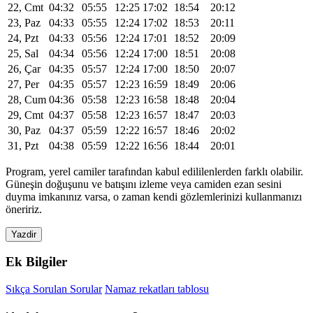
22, Cmt
04:32
05:55
12:25
17:02
18:54
20:12
23, Paz
04:33
05:55
12:24
17:02
18:53
20:11
24, Pzt
04:33
05:56
12:24
17:01
18:52
20:09
25, Sal
04:34
05:56
12:24
17:00
18:51
20:08
26, Çar
04:35
05:57
12:24
17:00
18:50
20:07
27, Per
04:35
05:57
12:23
16:59
18:49
20:06
28, Cum
04:36
05:58
12:23
16:58
18:48
20:04
29, Cmt
04:37
05:58
12:23
16:57
18:47
20:03
30, Paz
04:37
05:59
12:22
16:57
18:46
20:02
31, Pzt
04:38
05:59
12:22
16:56
18:44
20:01
Program, yerel camiler tarafından kabul edililenlerden farklı olabilir.
Güneşin doğuşunu ve batışını izleme veya camiden ezan sesini
duyma imkanınız varsa, o zaman kendi gözlemlerinizi kullanmanızı
öneririz.
Yazdir
Ek Bilgiler
Sıkça Sorulan Sorular
Namaz rekatları tablosu