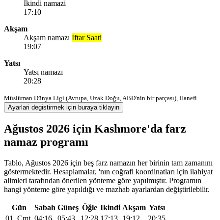
Ikindi namazi
17:10
Akşam
Akşam namazı
İftar Saati
19:07
Yatsı
Yatsı namazı
20:28
Müslüman Dünya Ligi (Avrupa, Uzak Doğu, ABD'nin bir parçası), Hanefi
Ayarlari degistirmek için buraya tiklayin
Ağustos 2026 için Kashmore'da farz
namaz programı
Tablo, Ağustos 2026 için beş farz namazın her birinin tam zamanını
göstermektedir. Hesaplamalar, 'nın coğrafi koordinatları için ilahiyat
alimleri tarafından önerilen yönteme göre yapılmıştır. Programın
hangi yönteme göre yapıldığı ve mazhab ayarlardan değiştirilebilir.
Gün
Sabah
Güneş
Öğle
Ikindi
Akşam
Yatsı
01, Cmt
04:16
05:43
12:28
17:13
19:12
20:35