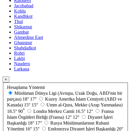
Ratodero
Jacobabad
Kohlu
Kandhkot
Thul
Shikarpur
Gambat
Ahmedpur East
Ghauspur
Shahdadkot
Rohri
Lakhi
Naudero
Larkana
×
Hesaplama Yöntemi
Müslüman Dünya Ligi (Avrupa, Uzak Doğu, ABD'nin bir
parçası)
18°
17°
Kuzey Amerika İslam Cemiyeti (ABD ve
Kanada)
15°
15°
Umm al-Qura, Mekke (Arap Yarımadası)
*
18.5°
90
Londra Merkez Camii
16.5°
12°
Fransa
İslam Örgütleri Birliği (Fransa)
12°
12°
Diyanet İşleri
Başkanlığı
18°
17°
Rusya Müslümanlarının Ruhani
Yönetimi
16°
15°
Endonezya Diyanet İşleri Başkanlığı
20°