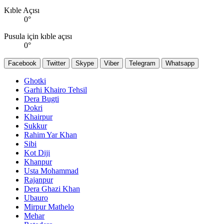
Kıble Açısı
0
°
Pusula için kıble açısı
0
°
Facebook
Twitter
Skype
Viber
Telegram
Whatsapp
Ghotki
Garhi Khairo Tehsil
Dera Bugti
Dokri
Khairpur
Sukkur
Rahim Yar Khan
Sibi
Kot Diji
Khanpur
Usta Mohammad
Rajanpur
Dera Ghazi Khan
Ubauro
Mirpur Mathelo
Mehar