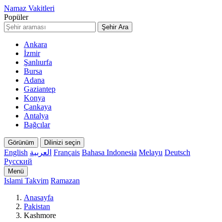
Namaz Vakitleri
Popüler
Şehir Ara
Ankara
İzmir
Şanlıurfa
Bursa
Adana
Gaziantep
Konya
Çankaya
Antalya
Bağcılar
Görünüm
Dilinizi seçin
English
العربية
Français
Bahasa Indonesia
Melayu
Deutsch
Русский
Menü
Islami Takvim
Ramazan
Anasayfa
Pakistan
Kashmore