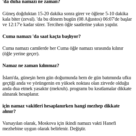
'da duha namazı ne zaman?
Güneş doğduktan 15-20 dakika sonra girer ve öğlene 5-10 dakika
kala biter (zeval). 'da bu dönem bugün (08 Ağustos)
06:07
'de başlar
ve
12:17
'e kadar sürer. Tercihen öğle saatlerine yakın yapılır.
Cuma namazı 'da saat kaçta başlıyor?
Cuma namazı camilerde her Cuma öğle namazı sırasında kılınır
(öğle yerine geçer).
Namaz ne zaman kılınmaz?
İslam'da, güneşin hem gün doğumunda hem de gün batımında ufku
geçtiği anda ve yörüngenin en yüksek noktası olan zirvede olduğu
anda dua etmek yasaktır (mekruh). programı bu kısıtlamalar dikkate
alınarak hesaplanır.
için namaz vakitleri hesaplanırken hangi mezhep dikkate
alınır?
Varsayılan olarak, Moskova için ikindi namazı vakti Hanefi
mezhebine uygun olarak belirlenir.
Değiştir
.