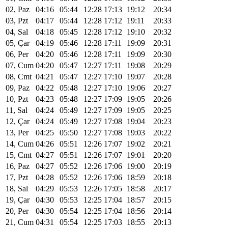
02, Paz
04:16
05:44
12:28
17:13
19:12
20:34
03, Pzt
04:17
05:44
12:28
17:12
19:11
20:33
04, Sal
04:18
05:45
12:28
17:12
19:10
20:32
05, Çar
04:19
05:46
12:28
17:11
19:09
20:31
06, Per
04:20
05:46
12:28
17:11
19:09
20:30
07, Cum
04:20
05:47
12:27
17:11
19:08
20:29
08, Cmt
04:21
05:47
12:27
17:10
19:07
20:28
09, Paz
04:22
05:48
12:27
17:10
19:06
20:27
10, Pzt
04:23
05:48
12:27
17:09
19:05
20:26
11, Sal
04:24
05:49
12:27
17:09
19:05
20:25
12, Çar
04:24
05:49
12:27
17:08
19:04
20:23
13, Per
04:25
05:50
12:27
17:08
19:03
20:22
14, Cum
04:26
05:51
12:26
17:07
19:02
20:21
15, Cmt
04:27
05:51
12:26
17:07
19:01
20:20
16, Paz
04:27
05:52
12:26
17:06
19:00
20:19
17, Pzt
04:28
05:52
12:26
17:06
18:59
20:18
18, Sal
04:29
05:53
12:26
17:05
18:58
20:17
19, Çar
04:30
05:53
12:25
17:04
18:57
20:15
20, Per
04:30
05:54
12:25
17:04
18:56
20:14
21, Cum
04:31
05:54
12:25
17:03
18:55
20:13