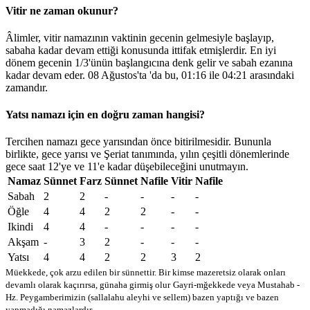
Vitir ne zaman okunur?
Âlimler, vitir namazının vaktinin gecenin gelmesiyle başlayıp,
sabaha kadar devam ettiği konusunda ittifak etmişlerdir. En iyi
dönem gecenin 1/3'ünün başlangıcına denk gelir ve sabah ezanına
kadar devam eder. 08 Ağustos'ta 'da bu,
01:16
ile
04:21
arasındaki
zamandır.
Yatsı namazı için en doğru zaman hangisi?
Tercihen namazı gece yarısından önce bitirilmesidir. Bununla
birlikte, gece yarısı ve Şeriat tanımında, yılın çeşitli dönemlerinde
gece saat 12'ye ve 11'e kadar düşebileceğini unutmayın.
Namaz
Sünnet
Farz
Sünnet
Nafile
Vitir
Nafile
Sabah
2
2
-
-
-
-
Öğle
4
4
2
2
-
-
Ikindi
4
4
-
-
-
-
Akşam
-
3
2
-
-
-
Yatsı
4
4
2
2
3
2
Müekkede, çok arzu edilen bir sünnettir. Bir kimse mazeretsiz olarak onları
devamlı olarak kaçırırsa, günaha girmiş olur
Gayri-mğekkede veya Mustahab -
Hz. Peygamberimizin (sallalahu aleyhi ve sellem) bazen yaptığı ve bazen
yapmadığı namazlardır.