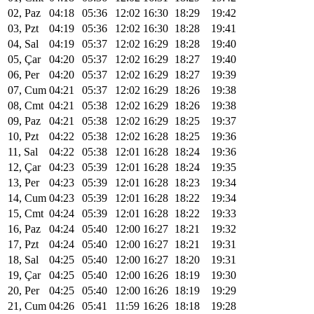
02, Paz
04:18
05:36
12:02
16:30
18:29
19:42
03, Pzt
04:19
05:36
12:02
16:30
18:28
19:41
04, Sal
04:19
05:37
12:02
16:29
18:28
19:40
05, Çar
04:20
05:37
12:02
16:29
18:27
19:40
06, Per
04:20
05:37
12:02
16:29
18:27
19:39
07, Cum
04:21
05:37
12:02
16:29
18:26
19:38
08, Cmt
04:21
05:38
12:02
16:29
18:26
19:38
09, Paz
04:21
05:38
12:02
16:29
18:25
19:37
10, Pzt
04:22
05:38
12:02
16:28
18:25
19:36
11, Sal
04:22
05:38
12:01
16:28
18:24
19:36
12, Çar
04:23
05:39
12:01
16:28
18:24
19:35
13, Per
04:23
05:39
12:01
16:28
18:23
19:34
14, Cum
04:23
05:39
12:01
16:28
18:22
19:34
15, Cmt
04:24
05:39
12:01
16:28
18:22
19:33
16, Paz
04:24
05:40
12:00
16:27
18:21
19:32
17, Pzt
04:24
05:40
12:00
16:27
18:21
19:31
18, Sal
04:25
05:40
12:00
16:27
18:20
19:31
19, Çar
04:25
05:40
12:00
16:26
18:19
19:30
20, Per
04:25
05:40
12:00
16:26
18:19
19:29
21, Cum
04:26
05:41
11:59
16:26
18:18
19:28