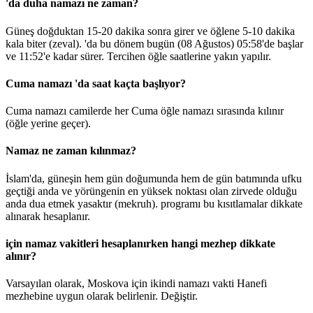
'da duha namazı ne zaman?
Güneş doğduktan 15-20 dakika sonra girer ve öğlene 5-10 dakika
kala biter (zeval). 'da bu dönem bugün (08 Ağustos)
05:58
'de başlar
ve
11:52
'e kadar sürer. Tercihen öğle saatlerine yakın yapılır.
Cuma namazı 'da saat kaçta başlıyor?
Cuma namazı camilerde her Cuma öğle namazı sırasında kılınır
(öğle yerine geçer).
Namaz ne zaman kılınmaz?
İslam'da, güneşin hem gün doğumunda hem de gün batımında ufku
geçtiği anda ve yörüngenin en yüksek noktası olan zirvede olduğu
anda dua etmek yasaktır (mekruh). programı bu kısıtlamalar dikkate
alınarak hesaplanır.
için namaz vakitleri hesaplanırken hangi mezhep dikkate
alınır?
Varsayılan olarak, Moskova için ikindi namazı vakti Hanefi
mezhebine uygun olarak belirlenir.
Değiştir
.