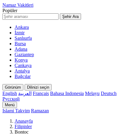
Namaz Vakitleri
Popüler
Şehir Ara
Ankara
İzmir
Şanlıurfa
Bursa
Adana
Gaziantep
Konya
Çankaya
Antalya
Bağcılar
Görünüm
Dilinizi seçin
English
العربية
Français
Bahasa Indonesia
Melayu
Deutsch
Русский
Menü
Islami Takvim
Ramazan
Anasayfa
Filipinler
Bontoc