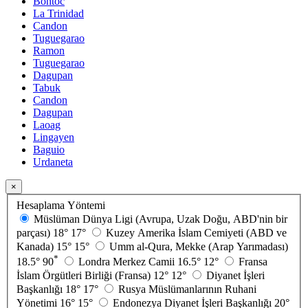
Bontoc
La Trinidad
Candon
Tuguegarao
Ramon
Tuguegarao
Dagupan
Tabuk
Candon
Dagupan
Laoag
Lingayen
Baguio
Urdaneta
×
Hesaplama Yöntemi
Müslüman Dünya Ligi (Avrupa, Uzak Doğu, ABD'nin bir
parçası)
18°
17°
Kuzey Amerika İslam Cemiyeti (ABD ve
Kanada)
15°
15°
Umm al-Qura, Mekke (Arap Yarımadası)
*
18.5°
90
Londra Merkez Camii
16.5°
12°
Fransa
İslam Örgütleri Birliği (Fransa)
12°
12°
Diyanet İşleri
Başkanlığı
18°
17°
Rusya Müslümanlarının Ruhani
Yönetimi
16°
15°
Endonezya Diyanet İşleri Başkanlığı
20°