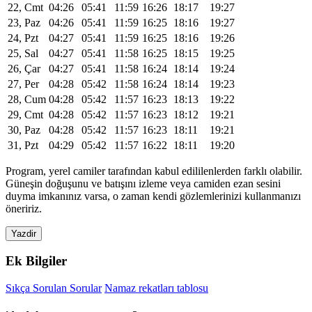
22, Cmt
04:26
05:41
11:59
16:26
18:17
19:27
23, Paz
04:26
05:41
11:59
16:25
18:16
19:27
24, Pzt
04:27
05:41
11:59
16:25
18:16
19:26
25, Sal
04:27
05:41
11:58
16:25
18:15
19:25
26, Çar
04:27
05:41
11:58
16:24
18:14
19:24
27, Per
04:28
05:42
11:58
16:24
18:14
19:23
28, Cum
04:28
05:42
11:57
16:23
18:13
19:22
29, Cmt
04:28
05:42
11:57
16:23
18:12
19:21
30, Paz
04:28
05:42
11:57
16:23
18:11
19:21
31, Pzt
04:29
05:42
11:57
16:22
18:11
19:20
Program, yerel camiler tarafından kabul edililenlerden farklı olabilir.
Güneşin doğuşunu ve batışını izleme veya camiden ezan sesini
duyma imkanınız varsa, o zaman kendi gözlemlerinizi kullanmanızı
öneririz.
Yazdir
Ek Bilgiler
Sıkça Sorulan Sorular
Namaz rekatları tablosu