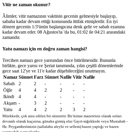
Vitir ne zaman okunur?
Âlimler, vitir namazının vaktinin gecenin gelmesiyle başlayıp,
sabaha kadar devam ettiği konusunda ittifak etmişlerdir. En iyi
dönem gecenin 1/3'ünün başlangıcına denk gelir ve sabah ezanına
kadar devam eder. 08 Ağustos'ta 'da bu,
01:02
ile
04:21
arasındaki
zamandır.
Yatsı namazı için en doğru zaman hangisi?
Tercihen namazı gece yarısından önce bitirilmesidir. Bununla
birlikte, gece yarısı ve Şeriat tanımında, yılın çeşitli dönemlerinde
gece saat 12'ye ve 11'e kadar düşebileceğini unutmayın.
Namaz
Sünnet
Farz
Sünnet
Nafile
Vitir
Nafile
Sabah
2
2
-
-
-
-
Öğle
4
4
2
2
-
-
Ikindi
4
4
-
-
-
-
Akşam
-
3
2
-
-
-
Yatsı
4
4
2
2
3
2
Müekkede, çok arzu edilen bir sünnettir. Bir kimse mazeretsiz olarak onları
devamlı olarak kaçırırsa, günaha girmiş olur
Gayri-mğekkede veya Mustahab -
Hz. Peygamberimizin (sallalahu aleyhi ve sellem) bazen yaptığı ve bazen
yapmadığı namazlardır.