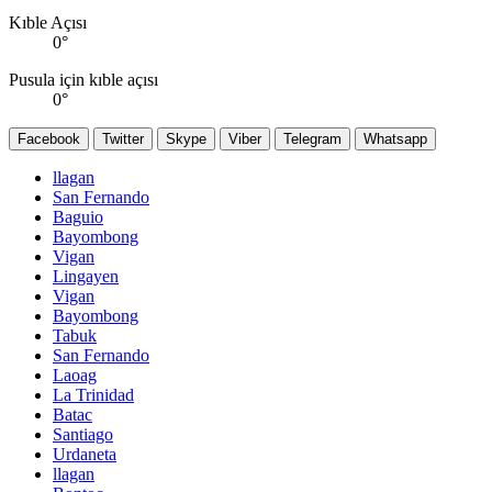
Kıble Açısı
0
°
Pusula için kıble açısı
0
°
Facebook
Twitter
Skype
Viber
Telegram
Whatsapp
llagan
San Fernando
Baguio
Bayombong
Vigan
Lingayen
Vigan
Bayombong
Tabuk
San Fernando
Laoag
La Trinidad
Batac
Santiago
Urdaneta
llagan