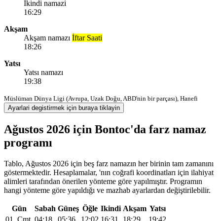
Ikindi namazi
16:29
Akşam
Akşam namazı
İftar Saati
18:26
Yatsı
Yatsı namazı
19:38
Müslüman Dünya Ligi (Avrupa, Uzak Doğu, ABD'nin bir parçası), Hanefi
Ayarlari degistirmek için buraya tiklayin
Ağustos 2026 için Bontoc'da farz namaz
programı
Tablo, Ağustos 2026 için beş farz namazın her birinin tam zamanını
göstermektedir. Hesaplamalar, 'nın coğrafi koordinatları için ilahiyat
alimleri tarafından önerilen yönteme göre yapılmıştır. Programın
hangi yönteme göre yapıldığı ve mazhab ayarlardan değiştirilebilir.
Gün
Sabah
Güneş
Öğle
Ikindi
Akşam
Yatsı
01, Cmt
04:18
05:36
12:02
16:31
18:29
19:42