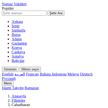
Namaz Vakitleri
Popüler
Şehir Ara
Ankara
İzmir
Şanlıurfa
Bursa
Adana
Gaziantep
Konya
Çankaya
Antalya
Bağcılar
Görünüm
Dilinizi seçin
English
العربية
Français
Bahasa Indonesia
Melayu
Deutsch
Русский
Menü
Islami Takvim
Ramazan
Anasayfa
Filipinler
Cabadbaran