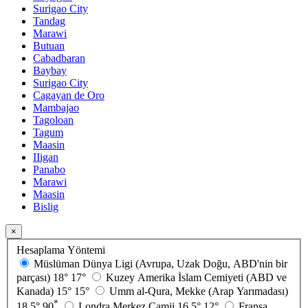
Surigao City
Tandag
Marawi
Butuan
Cabadbaran
Baybay
Surigao City
Cagayan de Oro
Mambajao
Tagoloan
Tagum
Maasin
IIigan
Panabo
Marawi
Maasin
Bislig
×
Hesaplama Yöntemi
Müslüman Dünya Ligi (Avrupa, Uzak Doğu, ABD'nin bir
parçası)
18°
17°
Kuzey Amerika İslam Cemiyeti (ABD ve
Kanada)
15°
15°
Umm al-Qura, Mekke (Arap Yarımadası)
*
18.5°
90
Londra Merkez Camii
16.5°
12°
Fransa