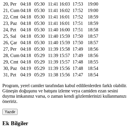
20, Per
04:18
05:30
11:41
16:03
17:53
19:00
21, Cum
04:18
05:30
11:41
16:02
17:52
19:00
22, Cmt
04:18
05:30
11:41
16:01
17:52
18:59
23, Paz
04:18
05:30
11:41
16:01
17:51
18:59
24, Pzt
04:18
05:30
11:40
16:00
17:51
18:58
25, Sal
04:18
05:30
11:40
15:59
17:50
18:57
26, Çar
04:18
05:30
11:40
15:59
17:50
18:57
27, Per
04:18
05:30
11:39
15:58
17:49
18:56
28, Cum
04:18
05:29
11:39
15:57
17:49
18:56
29, Cmt
04:18
05:29
11:39
15:57
17:48
18:55
30, Paz
04:19
05:29
11:39
15:56
17:48
18:54
31, Pzt
04:19
05:29
11:38
15:56
17:47
18:54
Program, yerel camiler tarafından kabul edililenlerden farklı olabilir.
Güneşin doğuşunu ve batışını izleme veya camiden ezan sesini
duyma imkanınız varsa, o zaman kendi gözlemlerinizi kullanmanızı
öneririz.
Yazdir
Ek Bilgiler