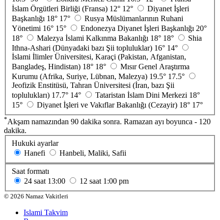
İslam Örgütleri Birliği (Fransa)
12°
12°
Diyanet İşleri
Başkanlığı
18°
17°
Rusya Müslümanlarının Ruhani
Yönetimi
16°
15°
Endonezya Diyanet İşleri Başkanlığı
20°
18°
Malezya İslami Kalkınma Bakanlığı
18°
18°
Shia
Ithna-Ashari (Dünyadaki bazı Şii topluluklar)
16°
14°
İslami İlimler Üniversitesi, Karaçi (Pakistan, Afganistan,
Bangladeş, Hindistan)
18°
18°
Mısır Genel Araştırma
Kurumu (Afrika, Suriye, Lübnan, Malezya)
19.5°
17.5°
Jeofizik Enstitüsü, Tahran Üniversitesi (İran, bazı Şii
toplulukları)
17.7°
14°
Tataristan İslam Dini Merkezi
18°
15°
Diyanet İşleri ve Vakıflar Bakanlığı (Cezayir)
18°
17°
*
Akşam namazından 90 dakika sonra. Ramazan ayı boyunca - 120
dakika.
Hukuki ayarlar
Hanefi
Hanbeli, Maliki, Safii
Saat formatı
24 saat
13:00
12 saat
1:00 pm
©
2026
Namaz Vakitleri
Islami Takvim