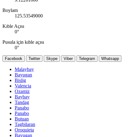
Boylam
125.53549000
Kıble Açısı
0
°
Pusula için kıble açısı
0
°
Facebook
Twitter
Skype
Viber
Telegram
Whatsapp
Malaybay
Bayugan
Bislig
Valencia
Ozamiz
Baybay
Tandag
Panabo
Panabo
Butuan
Tagbilaran
Oroquieta
Bayugan