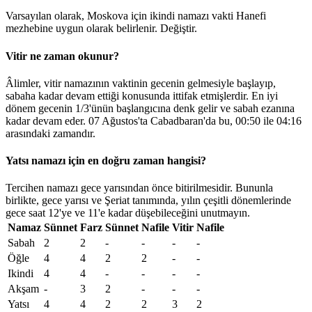
Varsayılan olarak, Moskova için ikindi namazı vakti Hanefi
mezhebine uygun olarak belirlenir.
Değiştir
.
Vitir ne zaman okunur?
Âlimler, vitir namazının vaktinin gecenin gelmesiyle başlayıp,
sabaha kadar devam ettiği konusunda ittifak etmişlerdir. En iyi
dönem gecenin 1/3'ünün başlangıcına denk gelir ve sabah ezanına
kadar devam eder. 07 Ağustos'ta Cabadbaran'da bu,
00:50
ile
04:16
arasındaki zamandır.
Yatsı namazı için en doğru zaman hangisi?
Tercihen namazı gece yarısından önce bitirilmesidir. Bununla
birlikte, gece yarısı ve Şeriat tanımında, yılın çeşitli dönemlerinde
gece saat 12'ye ve 11'e kadar düşebileceğini unutmayın.
Namaz
Sünnet
Farz
Sünnet
Nafile
Vitir
Nafile
Sabah
2
2
-
-
-
-
Öğle
4
4
2
2
-
-
Ikindi
4
4
-
-
-
-
Akşam
-
3
2
-
-
-
Yatsı
4
4
2
2
3
2