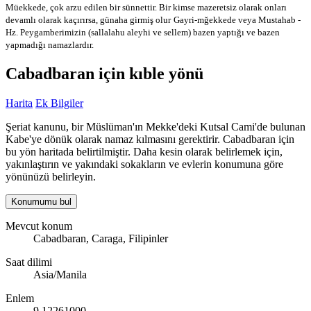
Müekkede, çok arzu edilen bir sünnettir. Bir kimse mazeretsiz olarak onları
devamlı olarak kaçırırsa, günaha girmiş olur
Gayri-mğekkede veya Mustahab -
Hz. Peygamberimizin (sallalahu aleyhi ve sellem) bazen yaptığı ve bazen
yapmadığı namazlardır.
Cabadbaran için kıble yönü
Harita
Ek Bilgiler
Şeriat kanunu, bir Müslüman'ın Mekke'deki Kutsal Cami'de bulunan
Kabe'ye dönük olarak namaz kılmasını gerektirir. Cabadbaran için
bu yön haritada belirtilmiştir. Daha kesin olarak belirlemek için,
yakınlaştırın ve yakındaki sokakların ve evlerin konumuna göre
yönünüzü belirleyin.
Konumumu bul
Mevcut konum
Cabadbaran, Caraga, Filipinler
Saat dilimi
Asia/Manila
Enlem
9.12261000