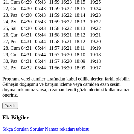
21, Cum
04:29
05:43
11:59
16:23
18:15
19:25
22, Cmt
04:30
05:43
11:59
16:22
18:15
19:24
23, Paz
04:30
05:43
11:59
16:22
18:14
19:23
24, Pzt
04:30
05:43
11:59
16:22
18:13
19:22
25, Sal
04:30
05:43
11:58
16:22
18:13
19:22
26, Çar
04:31
05:44
11:58
16:21
18:12
19:21
27, Per
04:31
05:44
11:58
16:21
18:12
19:20
28, Cum
04:31
05:44
11:57
16:21
18:11
19:19
29, Cmt
04:31
05:44
11:57
16:20
18:10
19:18
30, Paz
04:31
05:44
11:57
16:20
18:09
19:18
31, Pzt
04:32
05:44
11:56
16:20
18:09
19:17
Program, yerel camiler tarafından kabul edililenlerden farklı olabilir.
Güneşin doğuşunu ve batışını izleme veya camiden ezan sesini
duyma imkanınız varsa, o zaman kendi gözlemlerinizi kullanmanızı
öneririz.
Yazdir
Ek Bilgiler
Sıkça Sorulan Sorular
Namaz rekatları tablosu