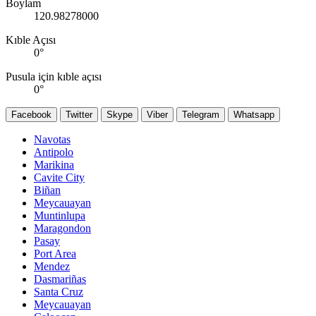
Boylam
120.98278000
Kıble Açısı
0
°
Pusula için kıble açısı
0
°
Facebook
Twitter
Skype
Viber
Telegram
Whatsapp
Navotas
Antipolo
Marikina
Cavite City
Biñan
Meycauayan
Muntinlupa
Maragondon
Pasay
Port Area
Mendez
Dasmariñas
Santa Cruz
Meycauayan