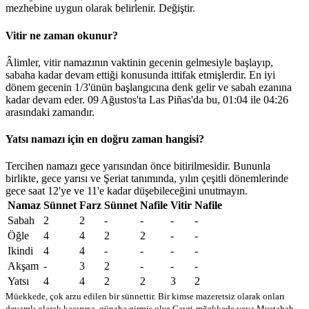
mezhebine uygun olarak belirlenir.
Değiştir
.
Vitir ne zaman okunur?
Âlimler, vitir namazının vaktinin gecenin gelmesiyle başlayıp,
sabaha kadar devam ettiği konusunda ittifak etmişlerdir. En iyi
dönem gecenin 1/3'ünün başlangıcına denk gelir ve sabah ezanına
kadar devam eder. 09 Ağustos'ta Las Piñas'da bu,
01:04
ile
04:26
arasındaki zamandır.
Yatsı namazı için en doğru zaman hangisi?
Tercihen namazı gece yarısından önce bitirilmesidir. Bununla
birlikte, gece yarısı ve Şeriat tanımında, yılın çeşitli dönemlerinde
gece saat 12'ye ve 11'e kadar düşebileceğini unutmayın.
Namaz
Sünnet
Farz
Sünnet
Nafile
Vitir
Nafile
Sabah
2
2
-
-
-
-
Öğle
4
4
2
2
-
-
Ikindi
4
4
-
-
-
-
Akşam
-
3
2
-
-
-
Yatsı
4
4
2
2
3
2
Müekkede, çok arzu edilen bir sünnettir. Bir kimse mazeretsiz olarak onları
devamlı olarak kaçırırsa, günaha girmiş olur
Gayri-mğekkede veya Mustahab -