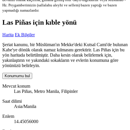
Hz. Peygamberimizin (sallalahu aleyhi ve sellem) bazen yaptığı ve bazen
yapmadığı namazlardır.
Las Piñas için kıble yönü
Harita
Ek Bilgiler
Şeriat kanunu, bir Müslüman'ın Mekke'deki Kutsal Cami'de bulunan
Kabe'ye dönük olarak namaz kılmasını gerektirir. Las Piñas için bu
yön haritada belirtilmiştir. Daha kesin olarak belirlemek için,
yakınlaştırın ve yakındaki sokakların ve evlerin konumuna göre
yönünüzü belirleyin.
Konumumu bul
Mevcut konum
Las Piñas, Metro Manila, Filipinler
Saat dilimi
Asia/Manila
Enlem
14.45056000