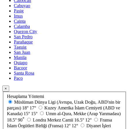
Caloocan
Cabuyao
Pasig
Imus
Cainta
Calamba
Quezon City
San Pedro
Parañaque
Taguig
San Juan
Manila
Quiapo
Bacoor
Santa Rosa
Paco
×
Hesaplama Yöntemi
Müslüman Dünya Ligi (Avrupa, Uzak Doğu, ABD'nin bir
parçası)
18°
17°
Kuzey Amerika İslam Cemiyeti (ABD ve
Kanada)
15°
15°
Umm al-Qura, Mekke (Arap Yarımadası)
*
18.5°
90
Londra Merkez Camii
16.5°
12°
Fransa
İslam Örgütleri Birliği (Fransa)
12°
12°
Diyanet İşleri