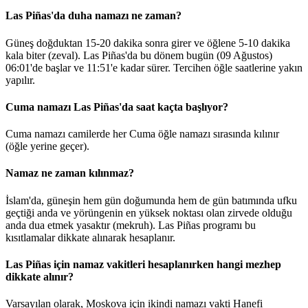
Las Piñas'da duha namazı ne zaman?
Güneş doğduktan 15-20 dakika sonra girer ve öğlene 5-10 dakika
kala biter (zeval). Las Piñas'da bu dönem bugün (09 Ağustos)
06:01
'de başlar ve
11:51
'e kadar sürer. Tercihen öğle saatlerine yakın
yapılır.
Cuma namazı Las Piñas'da saat kaçta başlıyor?
Cuma namazı camilerde her Cuma öğle namazı sırasında kılınır
(öğle yerine geçer).
Namaz ne zaman kılınmaz?
İslam'da, güneşin hem gün doğumunda hem de gün batımında ufku
geçtiği anda ve yörüngenin en yüksek noktası olan zirvede olduğu
anda dua etmek yasaktır (mekruh). Las Piñas programı bu
kısıtlamalar dikkate alınarak hesaplanır.
Las Piñas için namaz vakitleri hesaplanırken hangi mezhep
dikkate alınır?
Varsayılan olarak, Moskova için ikindi namazı vakti Hanefi