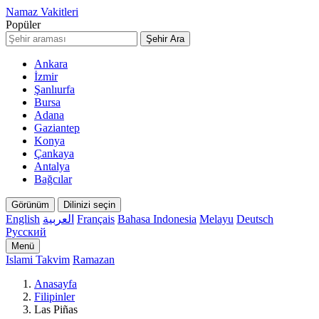
Namaz Vakitleri
Popüler
Şehir Ara
Ankara
İzmir
Şanlıurfa
Bursa
Adana
Gaziantep
Konya
Çankaya
Antalya
Bağcılar
Görünüm
Dilinizi seçin
English
العربية
Français
Bahasa Indonesia
Melayu
Deutsch
Русский
Menü
Islami Takvim
Ramazan
Anasayfa
Filipinler
Las Piñas