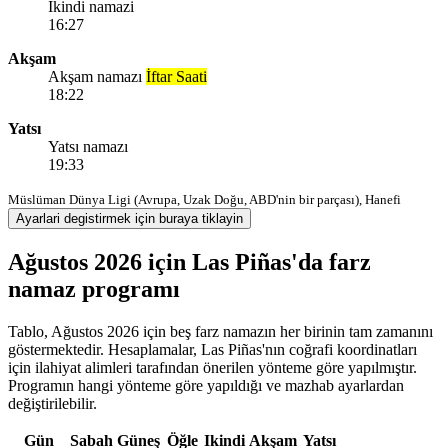
Ikindi namazi
16:27
Akşam
Akşam namazı
İftar Saati
18:22
Yatsı
Yatsı namazı
19:33
Müslüman Dünya Ligi (Avrupa, Uzak Doğu, ABD'nin bir parçası), Hanefi
Ayarlari degistirmek için buraya tiklayin
Ağustos 2026 için Las Piñas'da farz
namaz programı
Tablo, Ağustos 2026 için beş farz namazın her birinin tam zamanını
göstermektedir. Hesaplamalar, Las Piñas'nın coğrafi koordinatları
için ilahiyat alimleri tarafından önerilen yönteme göre yapılmıştır.
Programın hangi yönteme göre yapıldığı ve mazhab ayarlardan
değiştirilebilir.
Gün
Sabah
Güneş
Öğle
Ikindi
Akşam
Yatsı