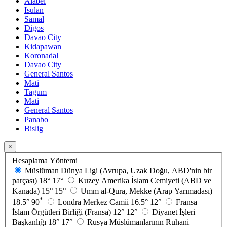
Alabel
Isulan
Samal
Digos
Davao City
Kidapawan
Koronadal
Davao City
General Santos
Mati
Tagum
Mati
General Santos
Panabo
Bislig
×
Hesaplama Yöntemi
Müslüman Dünya Ligi (Avrupa, Uzak Doğu, ABD'nin bir
parçası)
18°
17°
Kuzey Amerika İslam Cemiyeti (ABD ve
Kanada)
15°
15°
Umm al-Qura, Mekke (Arap Yarımadası)
*
18.5°
90
Londra Merkez Camii
16.5°
12°
Fransa
İslam Örgütleri Birliği (Fransa)
12°
12°
Diyanet İşleri
Başkanlığı
18°
17°
Rusya Müslümanlarının Ruhani