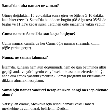
Samal'da duha namazı ne zaman?
Güneş doğduktan 15-20 dakika sonra girer ve öğlene 5-10 dakika
kala biter (zeval). Samal'da bu dönem bugün (08 Ağustos)
05:51
'de
başlar ve
11:33
'e kadar sürer. Tercihen öğle saatlerine yakın yapılır.
Cuma namazı Samal'da saat kaçta başlıyor?
Cuma namazı camilerde her Cuma öğle namazı sırasında kılınır
(öğle yerine geçer).
Namaz ne zaman kılınmaz?
İslam'da, güneşin hem gün doğumunda hem de gün batımında ufku
geçtiği anda ve yörüngenin en yüksek noktası olan zirvede olduğu
anda dua etmek yasaktır (mekruh). Samal programı bu kısıtlamalar
dikkate alınarak hesaplanır.
Samal için namaz vakitleri hesaplanırken hangi mezhep dikkate
alınır?
Varsayılan olarak, Moskova için ikindi namazı vakti Hanefi
mezhebine uygun olarak belirlenir.
Değiştir
.