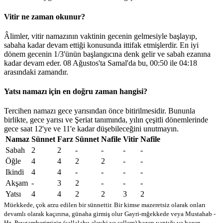
Vitir ne zaman okunur?
Âlimler, vitir namazının vaktinin gecenin gelmesiyle başlayıp,
sabaha kadar devam ettiği konusunda ittifak etmişlerdir. En iyi
dönem gecenin 1/3'ünün başlangıcına denk gelir ve sabah ezanına
kadar devam eder. 08 Ağustos'ta Samal'da bu,
00:50
ile
04:18
arasındaki zamandır.
Yatsı namazı için en doğru zaman hangisi?
Tercihen namazı gece yarısından önce bitirilmesidir. Bununla
birlikte, gece yarısı ve Şeriat tanımında, yılın çeşitli dönemlerinde
gece saat 12'ye ve 11'e kadar düşebileceğini unutmayın.
Namaz
Sünnet
Farz
Sünnet
Nafile
Vitir
Nafile
Sabah
2
2
-
-
-
-
Öğle
4
4
2
2
-
-
Ikindi
4
4
-
-
-
-
Akşam
-
3
2
-
-
-
Yatsı
4
4
2
2
3
2
Müekkede, çok arzu edilen bir sünnettir. Bir kimse mazeretsiz olarak onları
devamlı olarak kaçırırsa, günaha girmiş olur
Gayri-mğekkede veya Mustahab -
Hz. Peygamberimizin (sallalahu aleyhi ve sellem) bazen yaptığı ve bazen