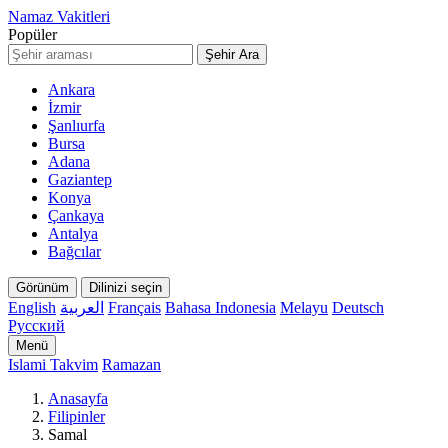
Namaz Vakitleri
Popüler
Şehir Ara
Ankara
İzmir
Şanlıurfa
Bursa
Adana
Gaziantep
Konya
Çankaya
Antalya
Bağcılar
Görünüm
Dilinizi seçin
English
العربية
Français
Bahasa Indonesia
Melayu
Deutsch
Русский
Menü
Islami Takvim
Ramazan
Anasayfa
Filipinler
Samal