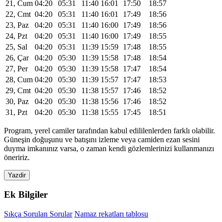
21, Cum
04:20
05:31
11:40
16:01
17:50
18:57
22, Cmt
04:20
05:31
11:40
16:01
17:49
18:56
23, Paz
04:20
05:31
11:40
16:00
17:49
18:56
24, Pzt
04:20
05:31
11:40
16:00
17:49
18:55
25, Sal
04:20
05:31
11:39
15:59
17:48
18:55
26, Çar
04:20
05:30
11:39
15:58
17:48
18:54
27, Per
04:20
05:30
11:39
15:58
17:47
18:54
28, Cum
04:20
05:30
11:39
15:57
17:47
18:53
29, Cmt
04:20
05:30
11:38
15:57
17:46
18:52
30, Paz
04:20
05:30
11:38
15:56
17:46
18:52
31, Pzt
04:20
05:30
11:38
15:55
17:45
18:51
Program, yerel camiler tarafından kabul edililenlerden farklı olabilir.
Güneşin doğuşunu ve batışını izleme veya camiden ezan sesini
duyma imkanınız varsa, o zaman kendi gözlemlerinizi kullanmanızı
öneririz.
Yazdir
Ek Bilgiler
Sıkça Sorulan Sorular
Namaz rekatları tablosu