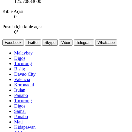
125.70833000
Kıble Açısı
0
°
Pusula için kıble açısı
0
°
Facebook
Twitter
Skype
Viber
Telegram
Whatsapp
Malaybay
Digos
Tacurong
Bislig
Davao City
Valencia
Koronadal
Isulan
Panabo
Tacurong
Digos
Samal
Panabo
Mati
Kidapawan