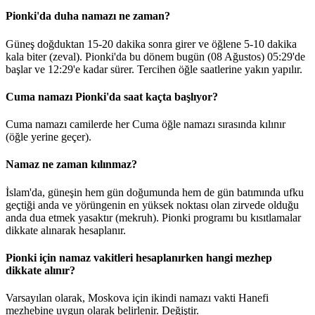
Pionki'da duha namazı ne zaman?
Güneş doğduktan 15-20 dakika sonra girer ve öğlene 5-10 dakika
kala biter (zeval). Pionki'da bu dönem bugün (08 Ağustos)
05:29
'de
başlar ve
12:29
'e kadar sürer. Tercihen öğle saatlerine yakın yapılır.
Cuma namazı Pionki'da saat kaçta başlıyor?
Cuma namazı camilerde her Cuma öğle namazı sırasında kılınır
(öğle yerine geçer).
Namaz ne zaman kılınmaz?
İslam'da, güneşin hem gün doğumunda hem de gün batımında ufku
geçtiği anda ve yörüngenin en yüksek noktası olan zirvede olduğu
anda dua etmek yasaktır (mekruh). Pionki programı bu kısıtlamalar
dikkate alınarak hesaplanır.
Pionki için namaz vakitleri hesaplanırken hangi mezhep
dikkate alınır?
Varsayılan olarak, Moskova için ikindi namazı vakti Hanefi
mezhebine uygun olarak belirlenir.
Değiştir
.