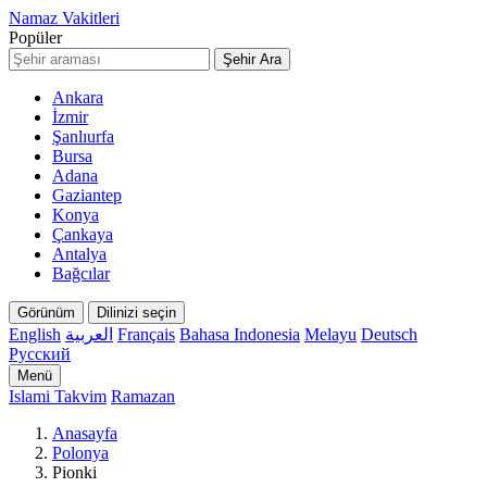
Namaz Vakitleri
Popüler
Şehir Ara
Ankara
İzmir
Şanlıurfa
Bursa
Adana
Gaziantep
Konya
Çankaya
Antalya
Bağcılar
Görünüm
Dilinizi seçin
English
العربية
Français
Bahasa Indonesia
Melayu
Deutsch
Русский
Menü
Islami Takvim
Ramazan
Anasayfa
Polonya
Pionki