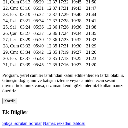
21, Cum
03:13
05:29
12:37
17:32
19:45
21:50
22, Cmt
03:16
05:31
12:37
17:31
19:43
21:47
23, Paz
03:19
05:32
12:37
17:29
19:40
21:44
24, Pzt
03:21
05:34
12:37
17:28
19:38
21:41
25, Sal
03:24
05:36
12:36
17:26
19:36
21:38
26, Çar
03:27
05:37
12:36
17:24
19:34
21:35
27, Per
03:29
05:39
12:36
17:23
19:32
21:32
28, Cum
03:32
05:40
12:35
17:21
19:30
21:29
29, Cmt
03:34
05:42
12:35
17:19
19:27
21:26
30, Paz
03:37
05:43
12:35
17:18
19:25
21:23
31, Pzt
03:39
05:45
12:35
17:16
19:23
21:20
Program, yerel camiler tarafından kabul edililenlerden farklı olabilir.
Güneşin doğuşunu ve batışını izleme veya camiden ezan sesini
duyma imkanınız varsa, o zaman kendi gözlemlerinizi kullanmanızı
öneririz.
Yazdir
Ek Bilgiler
Sıkça Sorulan Sorular
Namaz rekatları tablosu