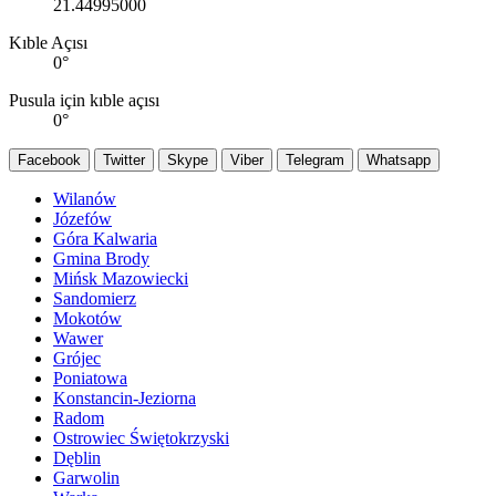
21.44995000
Kıble Açısı
0
°
Pusula için kıble açısı
0
°
Facebook
Twitter
Skype
Viber
Telegram
Whatsapp
Wilanów
Józefów
Góra Kalwaria
Gmina Brody
Mińsk Mazowiecki
Sandomierz
Mokotów
Wawer
Grójec
Poniatowa
Konstancin-Jeziorna
Radom
Ostrowiec Świętokrzyski
Dęblin
Garwolin