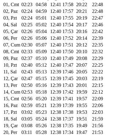
01, Cmt
02:23
04:58
12:41
17:58
20:22
22:48
02, Paz
02:24
04:59
12:40
17:57
20:21
22:48
03, Pzt
02:24
05:01
12:40
17:55
20:19
22:47
04, Sal
02:25
05:02
12:40
17:54
20:17
22:46
05, Çar
02:26
05:04
12:40
17:53
20:16
22:42
06, Per
02:26
05:06
12:40
17:52
20:14
22:39
07, Cum
02:30
05:07
12:40
17:51
20:12
22:35
08, Cmt
02:33
05:09
12:40
17:50
20:10
22:32
09, Paz
02:37
05:10
12:40
17:49
20:08
22:29
10, Pzt
02:40
05:12
12:40
17:47
20:07
22:25
11, Sal
02:43
05:13
12:39
17:46
20:05
22:22
12, Çar
02:47
05:15
12:39
17:45
20:03
22:19
13, Per
02:50
05:16
12:39
17:43
20:01
22:15
14, Cum
02:53
05:18
12:39
17:42
19:59
22:12
15, Cmt
02:56
05:20
12:39
17:41
19:57
22:09
16, Paz
02:59
05:21
12:39
17:39
19:55
22:06
17, Pzt
03:02
05:23
12:38
17:38
19:53
22:03
18, Sal
03:05
05:24
12:38
17:37
19:51
21:59
19, Çar
03:08
05:26
12:38
17:35
19:49
21:56
20, Per
03:11
05:28
12:38
17:34
19:47
21:53