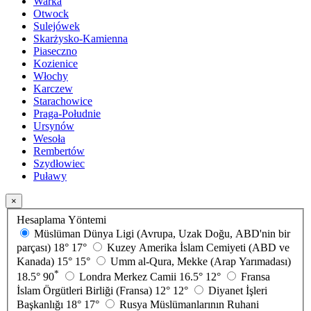
Warka
Otwock
Sulejówek
Skarżysko-Kamienna
Piaseczno
Kozienice
Włochy
Karczew
Starachowice
Praga-Południe
Ursynów
Wesoła
Rembertów
Szydłowiec
Puławy
×
Hesaplama Yöntemi
Müslüman Dünya Ligi (Avrupa, Uzak Doğu, ABD'nin bir
parçası)
18°
17°
Kuzey Amerika İslam Cemiyeti (ABD ve
Kanada)
15°
15°
Umm al-Qura, Mekke (Arap Yarımadası)
*
18.5°
90
Londra Merkez Camii
16.5°
12°
Fransa
İslam Örgütleri Birliği (Fransa)
12°
12°
Diyanet İşleri
Başkanlığı
18°
17°
Rusya Müslümanlarının Ruhani