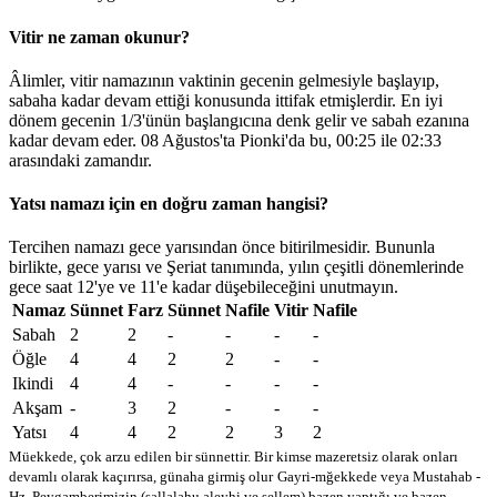
Vitir ne zaman okunur?
Âlimler, vitir namazının vaktinin gecenin gelmesiyle başlayıp,
sabaha kadar devam ettiği konusunda ittifak etmişlerdir. En iyi
dönem gecenin 1/3'ünün başlangıcına denk gelir ve sabah ezanına
kadar devam eder. 08 Ağustos'ta Pionki'da bu,
00:25
ile
02:33
arasındaki zamandır.
Yatsı namazı için en doğru zaman hangisi?
Tercihen namazı gece yarısından önce bitirilmesidir. Bununla
birlikte, gece yarısı ve Şeriat tanımında, yılın çeşitli dönemlerinde
gece saat 12'ye ve 11'e kadar düşebileceğini unutmayın.
Namaz
Sünnet
Farz
Sünnet
Nafile
Vitir
Nafile
Sabah
2
2
-
-
-
-
Öğle
4
4
2
2
-
-
Ikindi
4
4
-
-
-
-
Akşam
-
3
2
-
-
-
Yatsı
4
4
2
2
3
2
Müekkede, çok arzu edilen bir sünnettir. Bir kimse mazeretsiz olarak onları
devamlı olarak kaçırırsa, günaha girmiş olur
Gayri-mğekkede veya Mustahab -
Hz. Peygamberimizin (sallalahu aleyhi ve sellem) bazen yaptığı ve bazen