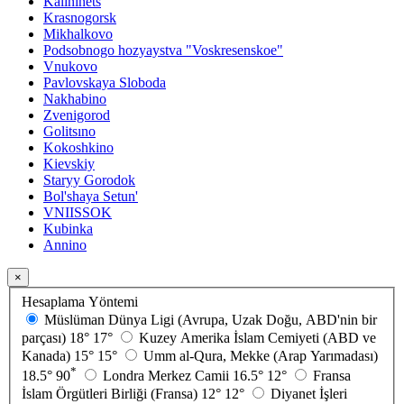
Kalininets
Krasnogorsk
Mikhalkovo
Podsobnogo hozyaystva "Voskresenskoe"
Vnukovo
Pavlovskaya Sloboda
Nakhabino
Zvenigorod
Golitsıno
Kokoshkino
Kievskiy
Staryy Gorodok
Bol'shaya Setun'
VNIISSOK
Kubinka
Annino
×
Hesaplama Yöntemi
Müslüman Dünya Ligi (Avrupa, Uzak Doğu, ABD'nin bir
parçası)
18°
17°
Kuzey Amerika İslam Cemiyeti (ABD ve
Kanada)
15°
15°
Umm al-Qura, Mekke (Arap Yarımadası)
*
18.5°
90
Londra Merkez Camii
16.5°
12°
Fransa
İslam Örgütleri Birliği (Fransa)
12°
12°
Diyanet İşleri