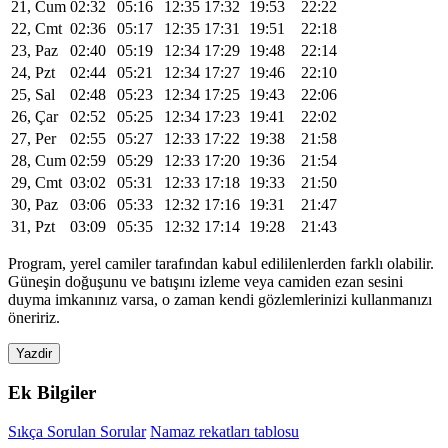
21, Cum
02:32
05:16
12:35
17:32
19:53
22:22
22, Cmt
02:36
05:17
12:35
17:31
19:51
22:18
23, Paz
02:40
05:19
12:34
17:29
19:48
22:14
24, Pzt
02:44
05:21
12:34
17:27
19:46
22:10
25, Sal
02:48
05:23
12:34
17:25
19:43
22:06
26, Çar
02:52
05:25
12:34
17:23
19:41
22:02
27, Per
02:55
05:27
12:33
17:22
19:38
21:58
28, Cum
02:59
05:29
12:33
17:20
19:36
21:54
29, Cmt
03:02
05:31
12:33
17:18
19:33
21:50
30, Paz
03:06
05:33
12:32
17:16
19:31
21:47
31, Pzt
03:09
05:35
12:32
17:14
19:28
21:43
Program, yerel camiler tarafından kabul edililenlerden farklı olabilir.
Güneşin doğuşunu ve batışını izleme veya camiden ezan sesini
duyma imkanınız varsa, o zaman kendi gözlemlerinizi kullanmanızı
öneririz.
Yazdir
Ek Bilgiler
Sıkça Sorulan Sorular
Namaz rekatları tablosu