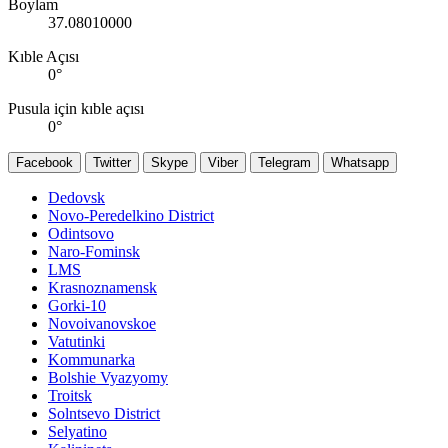
Boylam
37.08010000
Kıble Açısı
0
°
Pusula için kıble açısı
0
°
Facebook
Twitter
Skype
Viber
Telegram
Whatsapp
Dedovsk
Novo-Peredelkino District
Odintsovo
Naro-Fominsk
LMS
Krasnoznamensk
Gorki-10
Novoivanovskoe
Vatutinki
Kommunarka
Bolshie Vyazyomy
Troitsk
Solntsevo District
Selyatino