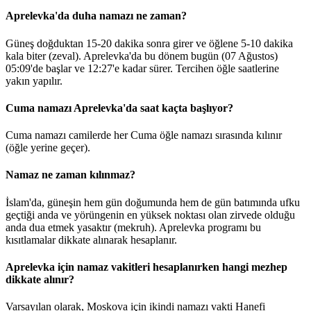
Aprelevka'da duha namazı ne zaman?
Güneş doğduktan 15-20 dakika sonra girer ve öğlene 5-10 dakika
kala biter (zeval). Aprelevka'da bu dönem bugün (07 Ağustos)
05:09
'de başlar ve
12:27
'e kadar sürer. Tercihen öğle saatlerine
yakın yapılır.
Cuma namazı Aprelevka'da saat kaçta başlıyor?
Cuma namazı camilerde her Cuma öğle namazı sırasında kılınır
(öğle yerine geçer).
Namaz ne zaman kılınmaz?
İslam'da, güneşin hem gün doğumunda hem de gün batımında ufku
geçtiği anda ve yörüngenin en yüksek noktası olan zirvede olduğu
anda dua etmek yasaktır (mekruh). Aprelevka programı bu
kısıtlamalar dikkate alınarak hesaplanır.
Aprelevka için namaz vakitleri hesaplanırken hangi mezhep
dikkate alınır?
Varsayılan olarak, Moskova için ikindi namazı vakti Hanefi