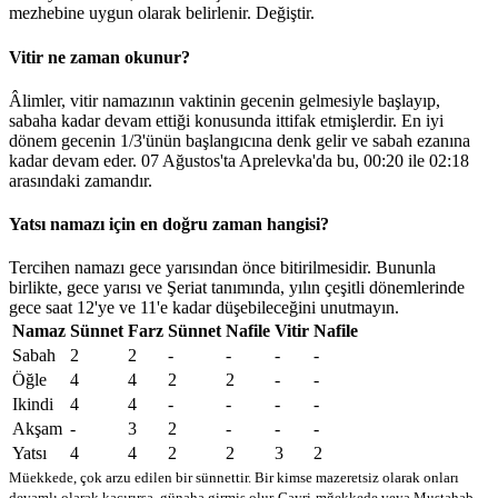
mezhebine uygun olarak belirlenir.
Değiştir
.
Vitir ne zaman okunur?
Âlimler, vitir namazının vaktinin gecenin gelmesiyle başlayıp,
sabaha kadar devam ettiği konusunda ittifak etmişlerdir. En iyi
dönem gecenin 1/3'ünün başlangıcına denk gelir ve sabah ezanına
kadar devam eder. 07 Ağustos'ta Aprelevka'da bu,
00:20
ile
02:18
arasındaki zamandır.
Yatsı namazı için en doğru zaman hangisi?
Tercihen namazı gece yarısından önce bitirilmesidir. Bununla
birlikte, gece yarısı ve Şeriat tanımında, yılın çeşitli dönemlerinde
gece saat 12'ye ve 11'e kadar düşebileceğini unutmayın.
Namaz
Sünnet
Farz
Sünnet
Nafile
Vitir
Nafile
Sabah
2
2
-
-
-
-
Öğle
4
4
2
2
-
-
Ikindi
4
4
-
-
-
-
Akşam
-
3
2
-
-
-
Yatsı
4
4
2
2
3
2
Müekkede, çok arzu edilen bir sünnettir. Bir kimse mazeretsiz olarak onları
devamlı olarak kaçırırsa, günaha girmiş olur
Gayri-mğekkede veya Mustahab -