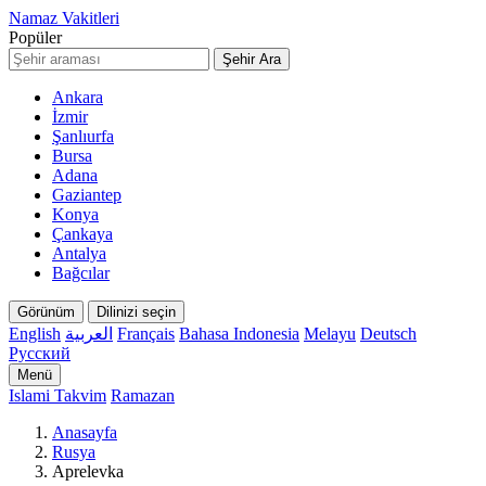
Namaz Vakitleri
Popüler
Şehir Ara
Ankara
İzmir
Şanlıurfa
Bursa
Adana
Gaziantep
Konya
Çankaya
Antalya
Bağcılar
Görünüm
Dilinizi seçin
English
العربية
Français
Bahasa Indonesia
Melayu
Deutsch
Русский
Menü
Islami Takvim
Ramazan
Anasayfa
Rusya
Aprelevka