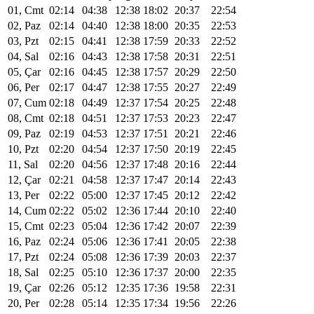
01, Cmt
02:14
04:38
12:38
18:02
20:37
22:54
02, Paz
02:14
04:40
12:38
18:00
20:35
22:53
03, Pzt
02:15
04:41
12:38
17:59
20:33
22:52
04, Sal
02:16
04:43
12:38
17:58
20:31
22:51
05, Çar
02:16
04:45
12:38
17:57
20:29
22:50
06, Per
02:17
04:47
12:38
17:55
20:27
22:49
07, Cum
02:18
04:49
12:37
17:54
20:25
22:48
08, Cmt
02:18
04:51
12:37
17:53
20:23
22:47
09, Paz
02:19
04:53
12:37
17:51
20:21
22:46
10, Pzt
02:20
04:54
12:37
17:50
20:19
22:45
11, Sal
02:20
04:56
12:37
17:48
20:16
22:44
12, Çar
02:21
04:58
12:37
17:47
20:14
22:43
13, Per
02:22
05:00
12:37
17:45
20:12
22:42
14, Cum
02:22
05:02
12:36
17:44
20:10
22:40
15, Cmt
02:23
05:04
12:36
17:42
20:07
22:39
16, Paz
02:24
05:06
12:36
17:41
20:05
22:38
17, Pzt
02:24
05:08
12:36
17:39
20:03
22:37
18, Sal
02:25
05:10
12:36
17:37
20:00
22:35
19, Çar
02:26
05:12
12:35
17:36
19:58
22:31
20, Per
02:28
05:14
12:35
17:34
19:56
22:26