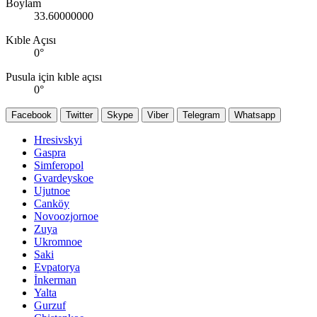
Boylam
33.60000000
Kıble Açısı
0
°
Pusula için kıble açısı
0
°
Facebook
Twitter
Skype
Viber
Telegram
Whatsapp
Hresivskyi
Gaspra
Simferopol
Gvardeyskoe
Ujutnoe
Canköy
Novoozjornoe
Zuya
Ukromnoe
Saki
Evpatorya
İnkerman
Yalta
Gurzuf