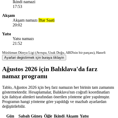
Ikindi namazi
17:53
Akşam
Akşam namazı
İftar Saati
20:02
Yatsı
Yatsı namazı
21:52
Müslüman Dünya Ligi (Avrupa, Uzak Doğu, ABD'nin bir parçası), Hanefi
Ayarlari degistirmek için buraya tiklayin
Ağustos 2026 için Balıklava'da farz
namaz programı
Tablo, Ağustos 2026 için beş farz namazın her birinin tam zamanını
göstermektedir. Hesaplamalar, Balıklava'nın coğrafi koordinatları
için ilahiyat alimleri tarafından önerilen yönteme göre yapılmıştır.
Programın hangi yönteme göre yapıldığı ve mazhab ayarlardan
değiştirilebilir.
Gün
Sabah
Güneş
Öğle
Ikindi
Akşam
Yatsı