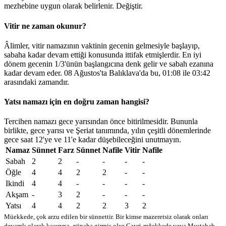
mezhebine uygun olarak belirlenir.
Değiştir
.
Vitir ne zaman okunur?
Âlimler, vitir namazının vaktinin gecenin gelmesiyle başlayıp,
sabaha kadar devam ettiği konusunda ittifak etmişlerdir. En iyi
dönem gecenin 1/3'ünün başlangıcına denk gelir ve sabah ezanına
kadar devam eder. 08 Ağustos'ta Balıklava'da bu,
01:08
ile
03:42
arasındaki zamandır.
Yatsı namazı için en doğru zaman hangisi?
Tercihen namazı gece yarısından önce bitirilmesidir. Bununla
birlikte, gece yarısı ve Şeriat tanımında, yılın çeşitli dönemlerinde
gece saat 12'ye ve 11'e kadar düşebileceğini unutmayın.
Namaz
Sünnet
Farz
Sünnet
Nafile
Vitir
Nafile
Sabah
2
2
-
-
-
-
Öğle
4
4
2
2
-
-
Ikindi
4
4
-
-
-
-
Akşam
-
3
2
-
-
-
Yatsı
4
4
2
2
3
2
Müekkede, çok arzu edilen bir sünnettir. Bir kimse mazeretsiz olarak onları
devamlı olarak kaçırırsa, günaha girmiş olur
Gayri-mğekkede veya Mustahab -