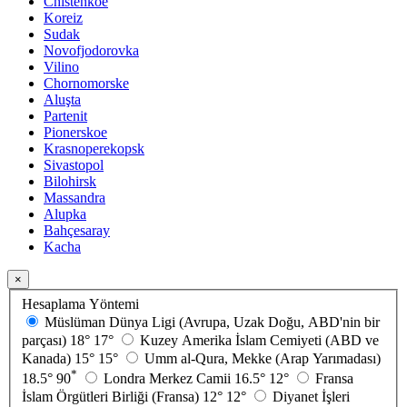
Chistenkoe
Koreiz
Sudak
Novofjodorovka
Vilino
Chornomorske
Aluşta
Partenit
Pionerskoe
Krasnoperekopsk
Sivastopol
Bilohirsk
Massandra
Alupka
Bahçesaray
Kacha
×
Hesaplama Yöntemi
Müslüman Dünya Ligi (Avrupa, Uzak Doğu, ABD'nin bir
parçası)
18°
17°
Kuzey Amerika İslam Cemiyeti (ABD ve
Kanada)
15°
15°
Umm al-Qura, Mekke (Arap Yarımadası)
*
18.5°
90
Londra Merkez Camii
16.5°
12°
Fransa
İslam Örgütleri Birliği (Fransa)
12°
12°
Diyanet İşleri