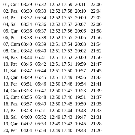
01, Cmt
03:29
05:32
12:52
17:59
20:11
22:06
02, Paz
03:30
05:33
12:52
17:58
20:10
22:04
03, Pzt
03:32
05:34
12:52
17:57
20:09
22:02
04, Sal
03:34
05:36
12:52
17:57
20:07
22:00
05, Çar
03:36
05:37
12:52
17:56
20:06
21:58
06, Per
03:38
05:38
12:52
17:55
20:05
21:56
07, Cum
03:40
05:39
12:51
17:54
20:03
21:54
08, Cmt
03:42
05:40
12:51
17:53
20:02
21:52
09, Paz
03:44
05:41
12:51
17:52
20:00
21:50
10, Pzt
03:46
05:42
12:51
17:51
19:59
21:47
11, Sal
03:47
05:44
12:51
17:50
19:57
21:45
12, Çar
03:49
05:45
12:51
17:49
19:56
21:43
13, Per
03:51
05:46
12:50
17:48
19:54
21:41
14, Cum
03:53
05:47
12:50
17:47
19:53
21:39
15, Cmt
03:55
05:48
12:50
17:46
19:51
21:37
16, Paz
03:57
05:49
12:50
17:45
19:50
21:35
17, Pzt
03:58
05:51
12:50
17:44
19:48
21:33
18, Sal
04:00
05:52
12:49
17:43
19:47
21:31
19, Çar
04:02
05:53
12:49
17:42
19:45
21:28
20, Per
04:04
05:54
12:49
17:40
19:43
21:26