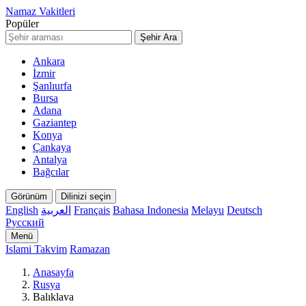
Namaz Vakitleri
Popüler
Şehir Ara
Ankara
İzmir
Şanlıurfa
Bursa
Adana
Gaziantep
Konya
Çankaya
Antalya
Bağcılar
Görünüm
Dilinizi seçin
English
العربية
Français
Bahasa Indonesia
Melayu
Deutsch
Русский
Menü
Islami Takvim
Ramazan
Anasayfa
Rusya
Balıklava