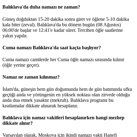
Balıklava'da duha namazı ne zaman?
Güneş doğduktan 15-20 dakika sonra girer ve öğlene 5-10 dakika
kala biter (zeval). Balıklava'da bu dönem bugün (08 Ağustos)
06:00
'de başlar ve
12:41
'e kadar sürer. Tercihen öğle saatlerine
yakın yapılır.
Cuma namazı Balıklava'da saat kaçta başlıyor?
Cuma namazı camilerde her Cuma öğle namazı sırasında kılınır
(öğle yerine geçer).
Namaz ne zaman kılınmaz?
İslam'da, güneşin hem gün doğumunda hem de gün batımında ufku
geçtiği anda ve yörüngenin en yüksek noktası olan zirvede olduğu
anda dua etmek yasaktır (mekruh). Balıklava programı bu
kısıtlamalar dikkate alınarak hesaplanır.
Balıklava için namaz vakitleri hesaplanırken hangi mezhep
dikkate alınır?
Varsayılan olarak, Moskova için ikindi namazı vakti Hanefi