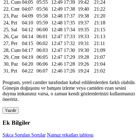
21, Cum
04:05
05:55
12:49
17:39
19:42
21:24
22, Cmt
04:07
05:56
12:49
17:38
19:40
21:22
23, Paz
04:09
05:58
12:48
17:37
19:38
21:20
24, Pzt
04:10
05:59
12:48
17:35
19:37
21:18
25, Sal
04:12
06:00
12:48
17:34
19:35
21:15
26, Çar
04:14
06:01
12:47
17:33
19:33
21:13
27, Per
04:15
06:02
12:47
17:32
19:31
21:11
28, Cum
04:17
06:03
12:47
17:30
19:30
21:09
29, Cmt
04:19
06:05
12:47
17:29
19:28
21:07
30, Paz
04:20
06:06
12:46
17:28
19:26
21:04
31, Pzt
04:22
06:07
12:46
17:26
19:24
21:02
Program, yerel camiler tarafından kabul edililenlerden farklı olabilir.
Güneşin doğuşunu ve batışını izleme veya camiden ezan sesini
duyma imkanınız varsa, o zaman kendi gözlemlerinizi kullanmanızı
öneririz.
Yazdir
Ek Bilgiler
Sıkça Sorulan Sorular
Namaz rekatları tablosu