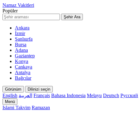
Namaz Vakitleri
Popüler
Şehir Ara
Ankara
İzmir
Şanlıurfa
Bursa
Adana
Gaziantep
Konya
Çankaya
Antalya
Bağcılar
Görünüm
Dilinizi seçin
English
العربية
Français
Bahasa Indonesia
Melayu
Deutsch
Русский
Menü
Islami Takvim
Ramazan