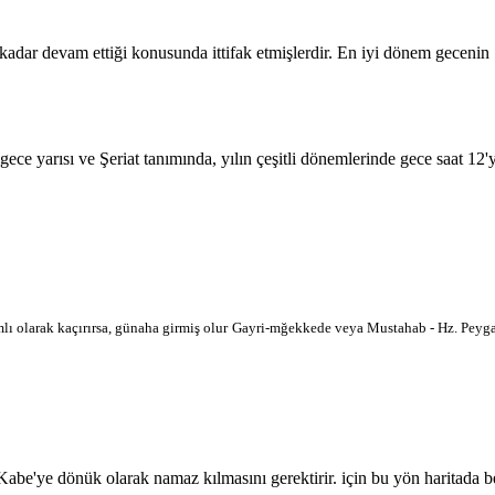
 kadar devam ettiği konusunda ittifak etmişlerdir. En iyi dönem geceni
 gece yarısı ve Şeriat tanımında, yılın çeşitli dönemlerinde gece saat 12
lı olarak kaçırırsa, günaha girmiş olur
Gayri-mğekkede veya Mustahab - Hz. Peygam
'ye dönük olarak namaz kılmasını gerektirir. için bu yön haritada belir