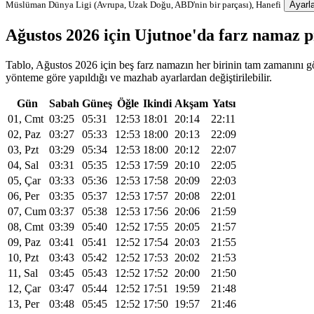
Müslüman Dünya Ligi (Avrupa, Uzak Doğu, ABD'nin bir parçası), Hanefi
Ayarla
Ağustos 2026 için Ujutnoe'da farz namaz 
Tablo, Ağustos 2026 için beş farz namazın her birinin tam zamanını gös
yönteme göre yapıldığı ve mazhab ayarlardan değiştirilebilir.
Gün
Sabah
Güneş
Öğle
Ikindi
Akşam
Yatsı
01, Cmt
03:25
05:31
12:53
18:01
20:14
22:11
02, Paz
03:27
05:33
12:53
18:00
20:13
22:09
03, Pzt
03:29
05:34
12:53
18:00
20:12
22:07
04, Sal
03:31
05:35
12:53
17:59
20:10
22:05
05, Çar
03:33
05:36
12:53
17:58
20:09
22:03
06, Per
03:35
05:37
12:53
17:57
20:08
22:01
07, Cum
03:37
05:38
12:53
17:56
20:06
21:59
08, Cmt
03:39
05:40
12:52
17:55
20:05
21:57
09, Paz
03:41
05:41
12:52
17:54
20:03
21:55
10, Pzt
03:43
05:42
12:52
17:53
20:02
21:53
11, Sal
03:45
05:43
12:52
17:52
20:00
21:50
12, Çar
03:47
05:44
12:52
17:51
19:59
21:48
13, Per
03:48
05:45
12:52
17:50
19:57
21:46