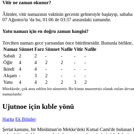
Vitir ne zaman okunur?
Âlimler, vitir namazının vaktinin gecenin gelmesiyle başlayıp, sabaha
07 Ağustos'ta 'da bu,
01:06
ile
03:37
arasındaki zamandır.
Yatsı namazı için en doğru zaman hangisi?
Tercihen namazı gece yarısından önce bitirilmesidir. Bununla birlikte,
Namaz
Sünnet
Farz
Sünnet
Nafile
Vitir
Nafile
Sabah
2
2
-
-
-
-
Öğle
4
4
2
2
-
-
Ikindi
4
4
-
-
-
-
Akşam
-
3
2
-
-
-
Yatsı
4
4
2
2
3
2
Müekkede, çok arzu edilen bir sünnettir. Bir kimse mazeretsiz olarak onları devam
namazlardır.
Ujutnoe için kıble yönü
Harita
Ek Bilgiler
Şeriat kanunu, bir Müslüman'ın Mekke'deki Kutsal Cami'de bulunan Kabe