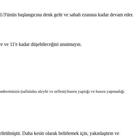
n 1/3'ünün başlangıcına denk gelir ve sabah ezanına kadar devam eder.
'ye ve 11'e kadar düşebileceğini unutmayın.
berimizin (sallalahu aleyhi ve sellem) bazen yaptığı ve bazen yapmadığı
tilmiştir. Daha kesin olarak belirlemek için, yakınlaştırın ve