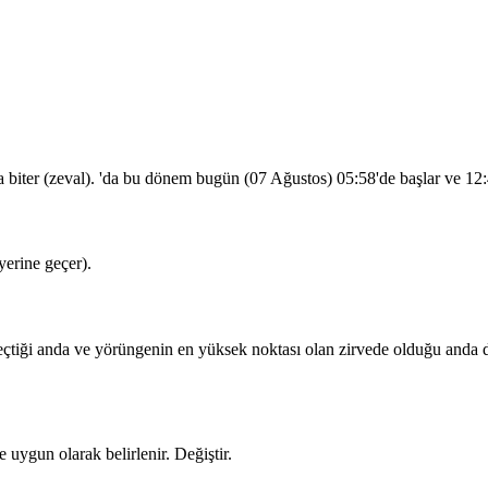
a biter (zeval). 'da bu dönem bugün (07 Ağustos)
05:58
'de başlar ve
12
erine geçer).
iği anda ve yörüngenin en yüksek noktası olan zirvede olduğu anda dua
 uygun olarak belirlenir.
Değiştir
.