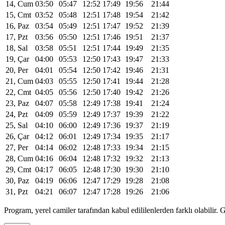
14, Cum
03:50
05:47
12:52
17:49
19:56
21:44
15, Cmt
03:52
05:48
12:51
17:48
19:54
21:42
16, Paz
03:54
05:49
12:51
17:47
19:52
21:39
17, Pzt
03:56
05:50
12:51
17:46
19:51
21:37
18, Sal
03:58
05:51
12:51
17:44
19:49
21:35
19, Çar
04:00
05:53
12:50
17:43
19:47
21:33
20, Per
04:01
05:54
12:50
17:42
19:46
21:31
21, Cum
04:03
05:55
12:50
17:41
19:44
21:28
22, Cmt
04:05
05:56
12:50
17:40
19:42
21:26
23, Paz
04:07
05:58
12:49
17:38
19:41
21:24
24, Pzt
04:09
05:59
12:49
17:37
19:39
21:22
25, Sal
04:10
06:00
12:49
17:36
19:37
21:19
26, Çar
04:12
06:01
12:49
17:34
19:35
21:17
27, Per
04:14
06:02
12:48
17:33
19:34
21:15
28, Cum
04:16
06:04
12:48
17:32
19:32
21:13
29, Cmt
04:17
06:05
12:48
17:30
19:30
21:10
30, Paz
04:19
06:06
12:47
17:29
19:28
21:08
31, Pzt
04:21
06:07
12:47
17:28
19:26
21:06
Program, yerel camiler tarafından kabul edililenlerden farklı olabili