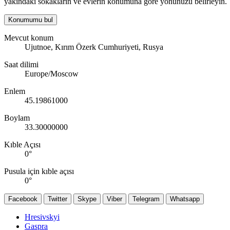
yakındaki sokakların ve evlerin konumuna göre yönünüzü belirleyin.
Konumumu bul
Mevcut konum
Ujutnoe, Kırım Özerk Cumhuriyeti, Rusya
Saat dilimi
Europe/Moscow
Enlem
45.19861000
Boylam
33.30000000
Kıble Açısı
0
°
Pusula için kıble açısı
0
°
Facebook
Twitter
Skype
Viber
Telegram
Whatsapp
Hresivskyi
Gaspra