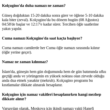
Kolçugino'da duha namazı ne zaman?
Güneş doğduktan 15-20 dakika sonra girer ve öğlene 5-10 dakika
kala biter (zeval). Kolçugino'da bu dönem bugün (08 Ağustos)
04:58
'de başlar ve
12:17
'e kadar sürer. Tercihen öğle saatlerine
yakın yapılır.
Cuma namazı Kolçugino'da saat kaçta başlıyor?
Cuma namazı camilerde her Cuma öğle namazı sırasında kılınır
(öğle yerine geçer).
Namaz ne zaman kılınmaz?
İslam'da, güneşin hem gün doğumunda hem de gün batımında ufku
geçtiği anda ve yörüngenin en yüksek noktası olan zirvede olduğu
anda dua etmek yasaktır (mekruh). Kolçugino programı bu
kısıtlamalar dikkate alınarak hesaplanır.
Kolçugino için namaz vakitleri hesaplanırken hangi mezhep
dikkate alınır?
Varsayılan olarak, Moskova için ikindi namazı vakti Hanefi