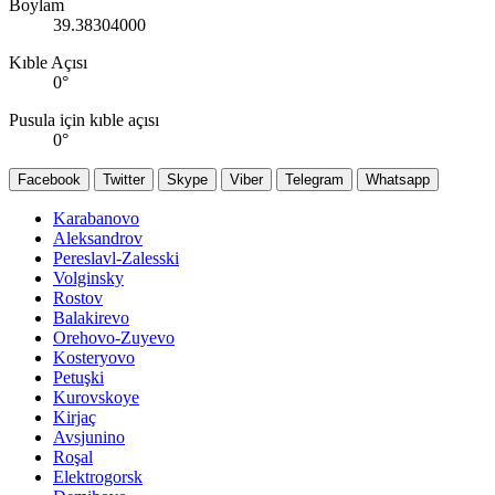
Boylam
39.38304000
Kıble Açısı
0
°
Pusula için kıble açısı
0
°
Facebook
Twitter
Skype
Viber
Telegram
Whatsapp
Karabanovo
Aleksandrov
Pereslavl-Zalesski
Volginsky
Rostov
Balakirevo
Orehovo-Zuyevo
Kosteryovo
Petuşki
Kurovskoye
Kirjaç
Avsjunino
Roşal
Elektrogorsk