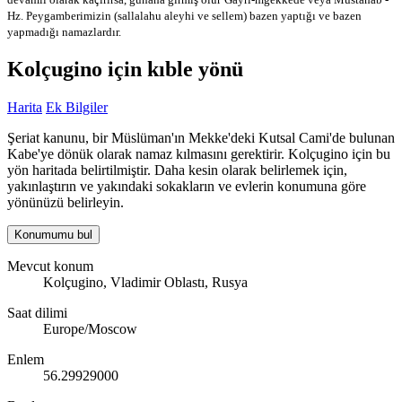
Hz. Peygamberimizin (sallalahu aleyhi ve sellem) bazen yaptığı ve bazen
yapmadığı namazlardır.
Kolçugino için kıble yönü
Harita
Ek Bilgiler
Şeriat kanunu, bir Müslüman'ın Mekke'deki Kutsal Cami'de bulunan
Kabe'ye dönük olarak namaz kılmasını gerektirir. Kolçugino için bu
yön haritada belirtilmiştir. Daha kesin olarak belirlemek için,
yakınlaştırın ve yakındaki sokakların ve evlerin konumuna göre
yönünüzü belirleyin.
Konumumu bul
Mevcut konum
Kolçugino, Vladimir Oblastı, Rusya
Saat dilimi
Europe/Moscow
Enlem
56.29929000