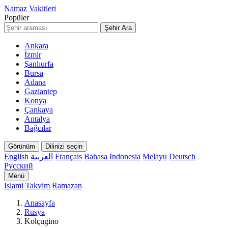
Namaz Vakitleri
Popüler
Şehir Ara
Ankara
İzmir
Şanlıurfa
Bursa
Adana
Gaziantep
Konya
Çankaya
Antalya
Bağcılar
Görünüm
Dilinizi seçin
English
العربية
Français
Bahasa Indonesia
Melayu
Deutsch
Русский
Menü
Islami Takvim
Ramazan
Anasayfa
Rusya
Kolçugino