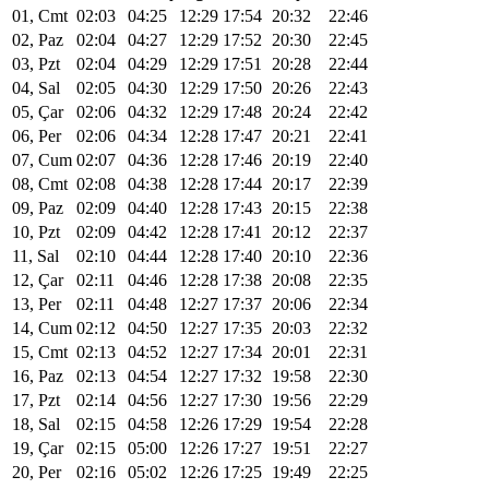
01, Cmt
02:03
04:25
12:29
17:54
20:32
22:46
02, Paz
02:04
04:27
12:29
17:52
20:30
22:45
03, Pzt
02:04
04:29
12:29
17:51
20:28
22:44
04, Sal
02:05
04:30
12:29
17:50
20:26
22:43
05, Çar
02:06
04:32
12:29
17:48
20:24
22:42
06, Per
02:06
04:34
12:28
17:47
20:21
22:41
07, Cum
02:07
04:36
12:28
17:46
20:19
22:40
08, Cmt
02:08
04:38
12:28
17:44
20:17
22:39
09, Paz
02:09
04:40
12:28
17:43
20:15
22:38
10, Pzt
02:09
04:42
12:28
17:41
20:12
22:37
11, Sal
02:10
04:44
12:28
17:40
20:10
22:36
12, Çar
02:11
04:46
12:28
17:38
20:08
22:35
13, Per
02:11
04:48
12:27
17:37
20:06
22:34
14, Cum
02:12
04:50
12:27
17:35
20:03
22:32
15, Cmt
02:13
04:52
12:27
17:34
20:01
22:31
16, Paz
02:13
04:54
12:27
17:32
19:58
22:30
17, Pzt
02:14
04:56
12:27
17:30
19:56
22:29
18, Sal
02:15
04:58
12:26
17:29
19:54
22:28
19, Çar
02:15
05:00
12:26
17:27
19:51
22:27
20, Per
02:16
05:02
12:26
17:25
19:49
22:25