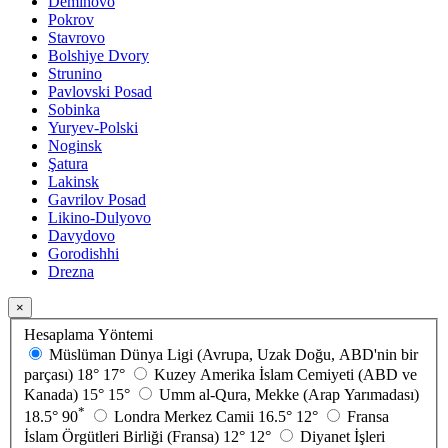
Demihovo
Pokrov
Stavrovo
Bolshiye Dvory
Strunino
Pavlovski Posad
Sobinka
Yuryev-Polski
Noginsk
Şatura
Lakinsk
Gavrilov Posad
Likino-Dulyovo
Davydovo
Gorodishhi
Drezna
×
Hesaplama Yöntemi
Müslüman Dünya Ligi (Avrupa, Uzak Doğu, ABD'nin bir
parçası)
18°
17°
Kuzey Amerika İslam Cemiyeti (ABD ve
Kanada)
15°
15°
Umm al-Qura, Mekke (Arap Yarımadası)
*
18.5°
90
Londra Merkez Camii
16.5°
12°
Fransa
İslam Örgütleri Birliği (Fransa)
12°
12°
Diyanet İşleri