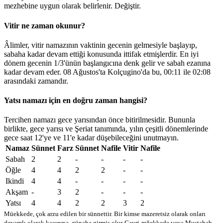
mezhebine uygun olarak belirlenir.
Değiştir
.
Vitir ne zaman okunur?
Âlimler, vitir namazının vaktinin gecenin gelmesiyle başlayıp,
sabaha kadar devam ettiği konusunda ittifak etmişlerdir. En iyi
dönem gecenin 1/3'ünün başlangıcına denk gelir ve sabah ezanına
kadar devam eder. 08 Ağustos'ta Kolçugino'da bu,
00:11
ile
02:08
arasındaki zamandır.
Yatsı namazı için en doğru zaman hangisi?
Tercihen namazı gece yarısından önce bitirilmesidir. Bununla
birlikte, gece yarısı ve Şeriat tanımında, yılın çeşitli dönemlerinde
gece saat 12'ye ve 11'e kadar düşebileceğini unutmayın.
Namaz
Sünnet
Farz
Sünnet
Nafile
Vitir
Nafile
Sabah
2
2
-
-
-
-
Öğle
4
4
2
2
-
-
Ikindi
4
4
-
-
-
-
Akşam
-
3
2
-
-
-
Yatsı
4
4
2
2
3
2
Müekkede, çok arzu edilen bir sünnettir. Bir kimse mazeretsiz olarak onları
devamlı olarak kaçırırsa, günaha girmiş olur
Gayri-mğekkede veya Mustahab -