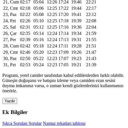
21, Cum
02:17
05:04
12:26
17:24
19:46
22:21
22, Cmt
02:18
05:06
12:25
17:22
19:44
22:17
23, Paz
02:22
05:08
12:25
17:20
19:41
22:12
24, Pzt
02:26
05:10
12:25
17:18
19:39
22:08
25, Sal
02:31
05:12
12:25
17:16
19:36
22:04
26, Çar
02:35
05:14
12:24
17:14
19:34
21:59
27, Per
02:39
05:16
12:24
17:13
19:31
21:55
28, Cum
02:42
05:18
12:24
17:11
19:28
21:51
29, Cmt
02:46
05:20
12:23
17:09
19:26
21:47
30, Paz
02:50
05:22
12:23
17:07
19:23
21:43
31, Pzt
02:53
05:24
12:23
17:05
19:21
21:39
Program, yerel camiler tarafından kabul edililenlerden farklı olabilir.
Güneşin doğuşunu ve batışını izleme veya camiden ezan sesini
duyma imkanınız varsa, o zaman kendi gözlemlerinizi kullanmanızı
öneririz.
Yazdir
Ek Bilgiler
Sıkça Sorulan Sorular
Namaz rekatları tablosu