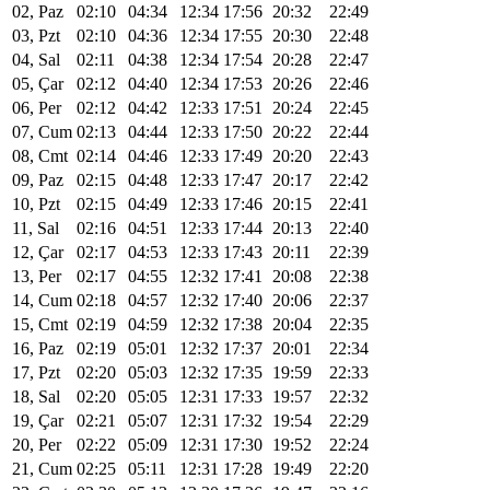
02, Paz
02:10
04:34
12:34
17:56
20:32
22:49
03, Pzt
02:10
04:36
12:34
17:55
20:30
22:48
04, Sal
02:11
04:38
12:34
17:54
20:28
22:47
05, Çar
02:12
04:40
12:34
17:53
20:26
22:46
06, Per
02:12
04:42
12:33
17:51
20:24
22:45
07, Cum
02:13
04:44
12:33
17:50
20:22
22:44
08, Cmt
02:14
04:46
12:33
17:49
20:20
22:43
09, Paz
02:15
04:48
12:33
17:47
20:17
22:42
10, Pzt
02:15
04:49
12:33
17:46
20:15
22:41
11, Sal
02:16
04:51
12:33
17:44
20:13
22:40
12, Çar
02:17
04:53
12:33
17:43
20:11
22:39
13, Per
02:17
04:55
12:32
17:41
20:08
22:38
14, Cum
02:18
04:57
12:32
17:40
20:06
22:37
15, Cmt
02:19
04:59
12:32
17:38
20:04
22:35
16, Paz
02:19
05:01
12:32
17:37
20:01
22:34
17, Pzt
02:20
05:03
12:32
17:35
19:59
22:33
18, Sal
02:20
05:05
12:31
17:33
19:57
22:32
19, Çar
02:21
05:07
12:31
17:32
19:54
22:29
20, Per
02:22
05:09
12:31
17:30
19:52
22:24
21, Cum
02:25
05:11
12:31
17:28
19:49
22:20