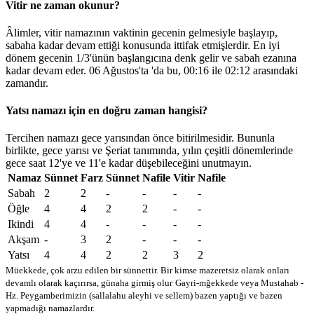
Vitir ne zaman okunur?
Âlimler, vitir namazının vaktinin gecenin gelmesiyle başlayıp,
sabaha kadar devam ettiği konusunda ittifak etmişlerdir. En iyi
dönem gecenin 1/3'ünün başlangıcına denk gelir ve sabah ezanına
kadar devam eder. 06 Ağustos'ta 'da bu,
00:16
ile
02:12
arasındaki
zamandır.
Yatsı namazı için en doğru zaman hangisi?
Tercihen namazı gece yarısından önce bitirilmesidir. Bununla
birlikte, gece yarısı ve Şeriat tanımında, yılın çeşitli dönemlerinde
gece saat 12'ye ve 11'e kadar düşebileceğini unutmayın.
Namaz
Sünnet
Farz
Sünnet
Nafile
Vitir
Nafile
Sabah
2
2
-
-
-
-
Öğle
4
4
2
2
-
-
Ikindi
4
4
-
-
-
-
Akşam
-
3
2
-
-
-
Yatsı
4
4
2
2
3
2
Müekkede, çok arzu edilen bir sünnettir. Bir kimse mazeretsiz olarak onları
devamlı olarak kaçırırsa, günaha girmiş olur
Gayri-mğekkede veya Mustahab -
Hz. Peygamberimizin (sallalahu aleyhi ve sellem) bazen yaptığı ve bazen
yapmadığı namazlardır.