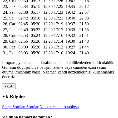
22, Cmt
02:30
05:13
12:30
17:26
19:47
22:16
23, Paz
02:34
05:15
12:30
17:25
19:45
22:12
24, Pzt
02:38
05:17
12:30
17:23
19:42
22:07
25, Sal
02:42
05:18
12:30
17:21
19:40
22:03
26, Çar
02:45
05:20
12:29
17:19
19:37
21:59
27, Per
02:49
05:22
12:29
17:17
19:35
21:55
28, Cum
02:53
05:24
12:29
17:16
19:32
21:51
29, Cmt
02:56
05:26
12:28
17:14
19:30
21:48
30, Paz
03:00
05:28
12:28
17:12
19:27
21:44
31, Pzt
03:03
05:30
12:28
17:10
19:24
21:40
Program, yerel camiler tarafından kabul edililenlerden farklı olabilir.
Güneşin doğuşunu ve batışını izleme veya camiden ezan sesini
duyma imkanınız varsa, o zaman kendi gözlemlerinizi kullanmanızı
öneririz.
Yazdir
Ek Bilgiler
Sıkça Sorulan Sorular
Namaz rekatları tablosu
'da duha namazı ne zaman?