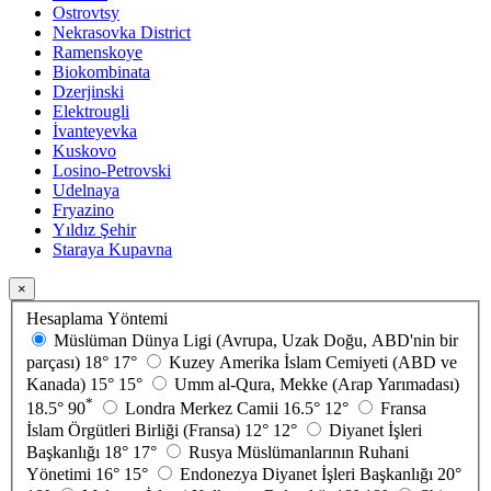
Ostrovtsy
Nekrasovka District
Ramenskoye
Biokombinata
Dzerjinski
Elektrougli
İvanteyevka
Kuskovo
Losino-Petrovski
Udelnaya
Fryazino
Yıldız Şehir
Staraya Kupavna
×
Hesaplama Yöntemi
Müslüman Dünya Ligi (Avrupa, Uzak Doğu, ABD'nin bir
parçası)
18°
17°
Kuzey Amerika İslam Cemiyeti (ABD ve
Kanada)
15°
15°
Umm al-Qura, Mekke (Arap Yarımadası)
*
18.5°
90
Londra Merkez Camii
16.5°
12°
Fransa
İslam Örgütleri Birliği (Fransa)
12°
12°
Diyanet İşleri
Başkanlığı
18°
17°
Rusya Müslümanlarının Ruhani
Yönetimi
16°
15°
Endonezya Diyanet İşleri Başkanlığı
20°