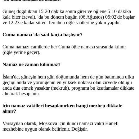
Güneş doğduktan 15-20 dakika sonra girer ve öğlene 5-10 dakika
kala biter (zeval). 'da bu dönem bugün (06 Ağustos)
05:02
'de başlar
ve
12:23
'e kadar sürer. Tercihen öğle saatlerine yakın yapılır.
Cuma namazı 'da saat kaçta başlıyor?
Cuma namazı camilerde her Cuma öğle namazı sırasında kılınır
(öğle yerine geçer).
Namaz ne zaman kılınmaz?
İslam'da, güneşin hem gün doğumunda hem de gün batımında ufku
geçtiği anda ve yörüngenin en yüksek noktası olan zirvede olduğu
anda dua etmek yasaktır (mekruh). programı bu kısıtlamalar dikkate
alınarak hesaplanır.
için namaz vakitleri hesaplanırken hangi mezhep dikkate
alınır?
Varsayılan olarak, Moskova için ikindi namazı vakti Hanefi
mezhebine uygun olarak belirlenir.
Değiştir
.