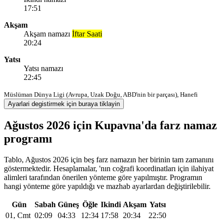
17:51
Akşam
Akşam namazı
İftar Saati
20:24
Yatsı
Yatsı namazı
22:45
Müslüman Dünya Ligi (Avrupa, Uzak Doğu, ABD'nin bir parçası), Hanefi
Ayarlari degistirmek için buraya tiklayin
Ağustos 2026 için Kupavna'da farz namaz
programı
Tablo, Ağustos 2026 için beş farz namazın her birinin tam zamanını
göstermektedir. Hesaplamalar, 'nın coğrafi koordinatları için ilahiyat
alimleri tarafından önerilen yönteme göre yapılmıştır. Programın
hangi yönteme göre yapıldığı ve mazhab ayarlardan değiştirilebilir.
Gün
Sabah
Güneş
Öğle
Ikindi
Akşam
Yatsı
01, Cmt
02:09
04:33
12:34
17:58
20:34
22:50