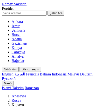
Namaz Vakitleri
Popüler
Şehir Ara
Ankara
İzmir
Şanlıurfa
Bursa
Adana
Gaziantep
Konya
Çankaya
Antalya
Bağcılar
Görünüm
Dilinizi seçin
English
العربية
Français
Bahasa Indonesia
Melayu
Deutsch
Русский
Menü
Islami Takvim
Ramazan
Anasayfa
Rusya
Kupavna