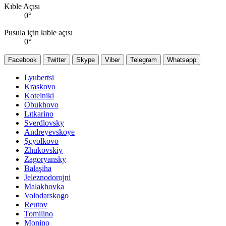
Kıble Açısı
0
°
Pusula için kıble açısı
0
°
Facebook
Twitter
Skype
Viber
Telegram
Whatsapp
Lyubertsi
Kraskovo
Kotelniki
Obukhovo
Lıtkarino
Sverdlovsky
Andreyevskoye
Şçyolkovo
Zhukovskiy
Zagoryansky
Balaşiha
Jeleznodorojni
Malakhovka
Volodarskogo
Reutov
Tomilino
Monino