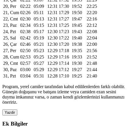
20, Per
02:22
05:09
12:31
17:30
19:52
22:25
21, Cum
02:26
05:11
12:31
17:29
19:50
22:20
22, Cmt
02:30
05:13
12:31
17:27
19:47
22:16
23, Paz
02:34
05:15
12:31
17:25
19:45
22:12
24, Pzt
02:38
05:17
12:30
17:23
19:43
22:08
25, Sal
02:42
05:19
12:30
17:22
19:40
22:04
26, Çar
02:46
05:21
12:30
17:20
19:38
22:00
27, Per
02:50
05:23
12:29
17:18
19:35
21:56
28, Cum
02:53
05:25
12:29
17:16
19:33
21:52
29, Cmt
02:57
05:27
12:29
17:14
19:30
21:48
30, Paz
03:00
05:29
12:29
17:12
19:27
21:44
31, Pzt
03:04
05:31
12:28
17:10
19:25
21:40
Program, yerel camiler tarafından kabul edililenlerden farklı olabilir.
Güneşin doğuşunu ve batışını izleme veya camiden ezan sesini
duyma imkanınız varsa, o zaman kendi gözlemlerinizi kullanmanızı
öneririz.
Yazdir
Ek Bilgiler