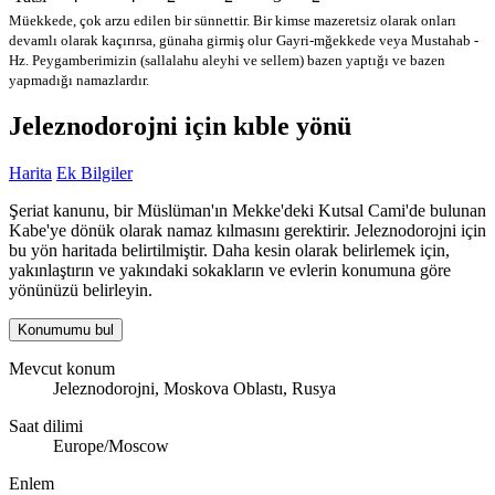
Müekkede, çok arzu edilen bir sünnettir. Bir kimse mazeretsiz olarak onları
devamlı olarak kaçırırsa, günaha girmiş olur
Gayri-mğekkede veya Mustahab -
Hz. Peygamberimizin (sallalahu aleyhi ve sellem) bazen yaptığı ve bazen
yapmadığı namazlardır.
Jeleznodorojni için kıble yönü
Harita
Ek Bilgiler
Şeriat kanunu, bir Müslüman'ın Mekke'deki Kutsal Cami'de bulunan
Kabe'ye dönük olarak namaz kılmasını gerektirir. Jeleznodorojni için
bu yön haritada belirtilmiştir. Daha kesin olarak belirlemek için,
yakınlaştırın ve yakındaki sokakların ve evlerin konumuna göre
yönünüzü belirleyin.
Konumumu bul
Mevcut konum
Jeleznodorojni, Moskova Oblastı, Rusya
Saat dilimi
Europe/Moscow
Enlem