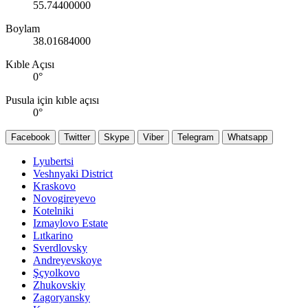
55.74400000
Boylam
38.01684000
Kıble Açısı
0
°
Pusula için kıble açısı
0
°
Facebook
Twitter
Skype
Viber
Telegram
Whatsapp
Lyubertsi
Veshnyaki District
Kraskovo
Novogireyevo
Kotelniki
Izmaylovo Estate
Lıtkarino
Sverdlovsky
Andreyevskoye
Şçyolkovo
Zhukovskiy
Zagoryansky