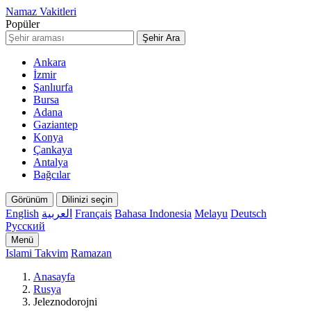
Namaz Vakitleri
Popüler
Şehir Ara
Ankara
İzmir
Şanlıurfa
Bursa
Adana
Gaziantep
Konya
Çankaya
Antalya
Bağcılar
Görünüm
Dilinizi seçin
English
العربية
Français
Bahasa Indonesia
Melayu
Deutsch
Русский
Menü
Islami Takvim
Ramazan
Anasayfa
Rusya
Jeleznodorojni