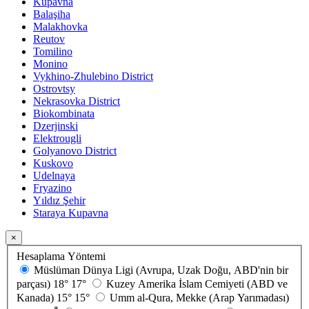
Kupavna
Balaşiha
Malakhovka
Reutov
Tomilino
Monino
Vykhino-Zhulebino District
Ostrovtsy
Nekrasovka District
Biokombinata
Dzerjinski
Elektrougli
Golyanovo District
Kuskovo
Udelnaya
Fryazino
Yıldız Şehir
Staraya Kupavna
×
Hesaplama Yöntemi
Müslüman Dünya Ligi (Avrupa, Uzak Doğu, ABD'nin bir
parçası)
18°
17°
Kuzey Amerika İslam Cemiyeti (ABD ve
Kanada)
15°
15°
Umm al-Qura, Mekke (Arap Yarımadası)