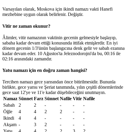
Varsayılan olarak, Moskova için ikindi namazı vakti Hanefi
mezhebine uygun olarak belirlenir.
Değiştir
.
Vitir ne zaman okunur?
Âlimler, vitir namazının vaktinin gecenin gelmesiyle başlayıp,
sabaha kadar devam ettiği konusunda ittifak etmişlerdir. En iyi
dönem gecenin 1/3'ünün başlangıcına denk gelir ve sabah ezanına
kadar devam eder. 10 Ağustos'ta Jeleznodorojni'da bu,
00:16
ile
02:16
arasındaki zamandır.
Yatsı namazı için en doğru zaman hangisi?
Tercihen namazı gece yarısından önce bitirilmesidir. Bununla
birlikte, gece yarısı ve Şeriat tanımında, yılın çeşitli dönemlerinde
gece saat 12'ye ve 11'e kadar düşebileceğini unutmayın.
Namaz
Sünnet
Farz
Sünnet
Nafile
Vitir
Nafile
Sabah
2
2
-
-
-
-
Öğle
4
4
2
2
-
-
Ikindi
4
4
-
-
-
-
Akşam
-
3
2
-
-
-
Yatsı
4
4
2
2
3
2