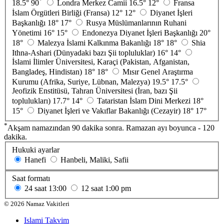
*
18.5°
90
Londra Merkez Camii
16.5°
12°
Fransa
İslam Örgütleri Birliği (Fransa)
12°
12°
Diyanet İşleri
Başkanlığı
18°
17°
Rusya Müslümanlarının Ruhani
Yönetimi
16°
15°
Endonezya Diyanet İşleri Başkanlığı
20°
18°
Malezya İslami Kalkınma Bakanlığı
18°
18°
Shia
Ithna-Ashari (Dünyadaki bazı Şii topluluklar)
16°
14°
İslami İlimler Üniversitesi, Karaçi (Pakistan, Afganistan,
Bangladeş, Hindistan)
18°
18°
Mısır Genel Araştırma
Kurumu (Afrika, Suriye, Lübnan, Malezya)
19.5°
17.5°
Jeofizik Enstitüsü, Tahran Üniversitesi (İran, bazı Şii
toplulukları)
17.7°
14°
Tataristan İslam Dini Merkezi
18°
15°
Diyanet İşleri ve Vakıflar Bakanlığı (Cezayir)
18°
17°
*
Akşam namazından 90 dakika sonra. Ramazan ayı boyunca - 120
dakika.
Hukuki ayarlar
Hanefi
Hanbeli, Maliki, Safii
Saat formatı
24 saat
13:00
12 saat
1:00 pm
©
2026
Namaz Vakitleri
Islami Takvim