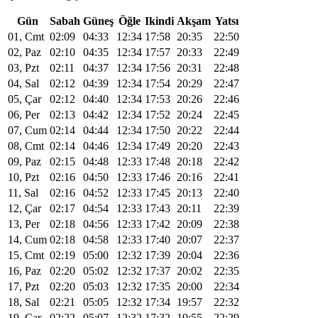
Gün
Sabah
Güneş
Öğle
Ikindi
Akşam
Yatsı
01, Cmt
02:09
04:33
12:34
17:58
20:35
22:50
02, Paz
02:10
04:35
12:34
17:57
20:33
22:49
03, Pzt
02:11
04:37
12:34
17:56
20:31
22:48
04, Sal
02:12
04:39
12:34
17:54
20:29
22:47
05, Çar
02:12
04:40
12:34
17:53
20:26
22:46
06, Per
02:13
04:42
12:34
17:52
20:24
22:45
07, Cum
02:14
04:44
12:34
17:50
20:22
22:44
08, Cmt
02:14
04:46
12:34
17:49
20:20
22:43
09, Paz
02:15
04:48
12:33
17:48
20:18
22:42
10, Pzt
02:16
04:50
12:33
17:46
20:16
22:41
11, Sal
02:16
04:52
12:33
17:45
20:13
22:40
12, Çar
02:17
04:54
12:33
17:43
20:11
22:39
13, Per
02:18
04:56
12:33
17:42
20:09
22:38
14, Cum
02:18
04:58
12:33
17:40
20:07
22:37
15, Cmt
02:19
05:00
12:32
17:39
20:04
22:36
16, Paz
02:20
05:02
12:32
17:37
20:02
22:35
17, Pzt
02:20
05:03
12:32
17:35
20:00
22:34
18, Sal
02:21
05:05
12:32
17:34
19:57
22:32
19, Çar
02:22
05:07
12:32
17:32
19:55
22:29