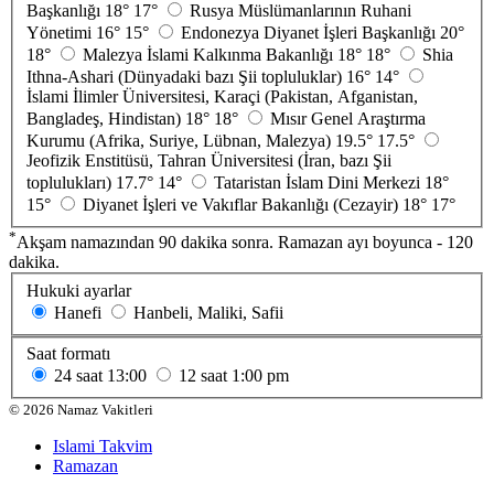
Başkanlığı
18°
17°
Rusya Müslümanlarının Ruhani
Yönetimi
16°
15°
Endonezya Diyanet İşleri Başkanlığı
20°
18°
Malezya İslami Kalkınma Bakanlığı
18°
18°
Shia
Ithna-Ashari (Dünyadaki bazı Şii topluluklar)
16°
14°
İslami İlimler Üniversitesi, Karaçi (Pakistan, Afganistan,
Bangladeş, Hindistan)
18°
18°
Mısır Genel Araştırma
Kurumu (Afrika, Suriye, Lübnan, Malezya)
19.5°
17.5°
Jeofizik Enstitüsü, Tahran Üniversitesi (İran, bazı Şii
toplulukları)
17.7°
14°
Tataristan İslam Dini Merkezi
18°
15°
Diyanet İşleri ve Vakıflar Bakanlığı (Cezayir)
18°
17°
*
Akşam namazından 90 dakika sonra. Ramazan ayı boyunca - 120
dakika.
Hukuki ayarlar
Hanefi
Hanbeli, Maliki, Safii
Saat formatı
24 saat
13:00
12 saat
1:00 pm
©
2026
Namaz Vakitleri
Islami Takvim
Ramazan