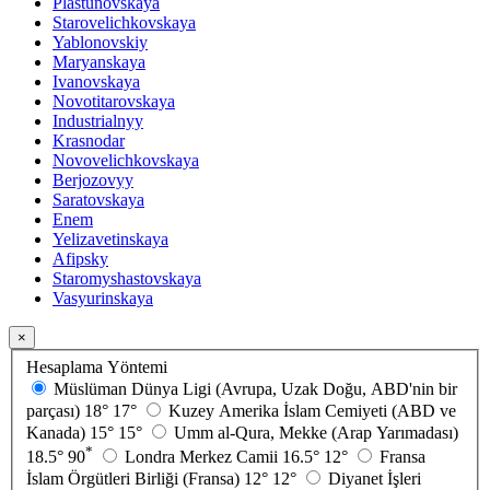
Plastunovskaya
Starovelichkovskaya
Yablonovskiy
Maryanskaya
Ivanovskaya
Novotitarovskaya
Industrialnyy
Krasnodar
Novovelichkovskaya
Berjozovyy
Saratovskaya
Enem
Yelizavetinskaya
Afipsky
Staromyshastovskaya
Vasyurinskaya
×
Hesaplama Yöntemi
Müslüman Dünya Ligi (Avrupa, Uzak Doğu, ABD'nin bir
parçası)
18°
17°
Kuzey Amerika İslam Cemiyeti (ABD ve
Kanada)
15°
15°
Umm al-Qura, Mekke (Arap Yarımadası)
*
18.5°
90
Londra Merkez Camii
16.5°
12°
Fransa
İslam Örgütleri Birliği (Fransa)
12°
12°
Diyanet İşleri