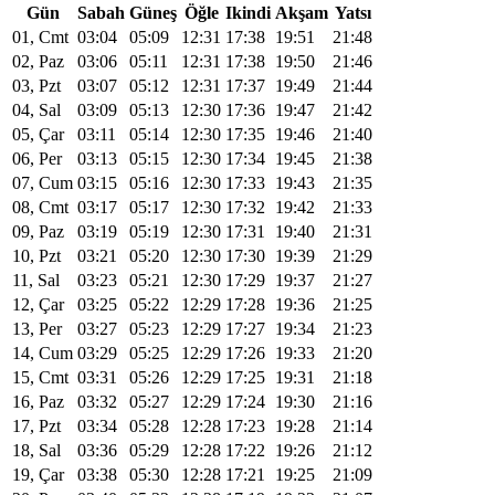
Gün
Sabah
Güneş
Öğle
Ikindi
Akşam
Yatsı
01, Cmt
03:04
05:09
12:31
17:38
19:51
21:48
02, Paz
03:06
05:11
12:31
17:38
19:50
21:46
03, Pzt
03:07
05:12
12:31
17:37
19:49
21:44
04, Sal
03:09
05:13
12:30
17:36
19:47
21:42
05, Çar
03:11
05:14
12:30
17:35
19:46
21:40
06, Per
03:13
05:15
12:30
17:34
19:45
21:38
07, Cum
03:15
05:16
12:30
17:33
19:43
21:35
08, Cmt
03:17
05:17
12:30
17:32
19:42
21:33
09, Paz
03:19
05:19
12:30
17:31
19:40
21:31
10, Pzt
03:21
05:20
12:30
17:30
19:39
21:29
11, Sal
03:23
05:21
12:30
17:29
19:37
21:27
12, Çar
03:25
05:22
12:29
17:28
19:36
21:25
13, Per
03:27
05:23
12:29
17:27
19:34
21:23
14, Cum
03:29
05:25
12:29
17:26
19:33
21:20
15, Cmt
03:31
05:26
12:29
17:25
19:31
21:18
16, Paz
03:32
05:27
12:29
17:24
19:30
21:16
17, Pzt
03:34
05:28
12:28
17:23
19:28
21:14
18, Sal
03:36
05:29
12:28
17:22
19:26
21:12
19, Çar
03:38
05:30
12:28
17:21
19:25
21:09