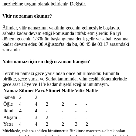
mezhebine uygun olarak belirlenir.
Değiştir
.
Vitir ne zaman okunur?
Âlimler, vitir namazının vaktinin gecenin gelmesiyle başlayıp,
sabaha kadar devam ettiği konusunda ittifak etmişlerdir. En iyi
dönem gecenin 1/3'ünün başlangıcına denk gelir ve sabah ezanına
kadar devam eder. 08 Ağustos'ta 'da bu,
00:45
ile
03:17
arasındaki
zamandır.
Yatsı namazı için en doğru zaman hangisi?
Tercihen namazı gece yarısından önce bitirilmesidir. Bununla
birlikte, gece yarısı ve Şeriat tanımında, yılın çeşitli dönemlerinde
gece saat 12'ye ve 11'e kadar düşebileceğini unutmayın.
Namaz
Sünnet
Farz
Sünnet
Nafile
Vitir
Nafile
Sabah
2
2
-
-
-
-
Öğle
4
4
2
2
-
-
Ikindi
4
4
-
-
-
-
Akşam
-
3
2
-
-
-
Yatsı
4
4
2
2
3
2
Müekkede, çok arzu edilen bir sünnettir. Bir kimse mazeretsiz olarak onları