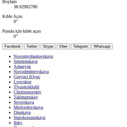
Boylam
38.92982780
Kıble Açısı
0
°
Pusula için kıble açısı
0
°
Facebook
Twitter
Skype
Viber
Telegram
Whatsapp
Novomyshastovskaya
Smolenskaya
Adıgeysk
Novodmitrievskaya
Goryaçi Klyuç
Lvovskoe
Tlyustenkhabl
Chernomorskiy
Takhtamukay
Severskaya
Medvedovskaya
Dinskaya
Starokorsunskaya
Ilsky