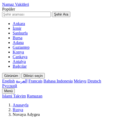
Namaz Vakitleri
Popüler
Şehir Ara
Ankara
İzmir
Şanlıurfa
Bursa
Adana
Gaziantep
Konya
Çankaya
Antalya
Bağcılar
Görünüm
Dilinizi seçin
English
العربية
Français
Bahasa Indonesia
Melayu
Deutsch
Русский
Menü
Islami Takvim
Ramazan
Anasayfa
Rusya
Novaya Adygea