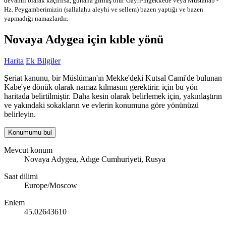
devamlı olarak kaçırırsa, günaha girmiş olur
Gayri-mğekkede veya Mustahab -
Hz. Peygamberimizin (sallalahu aleyhi ve sellem) bazen yaptığı ve bazen
yapmadığı namazlardır.
Novaya Adygea için kıble yönü
Harita
Ek Bilgiler
Şeriat kanunu, bir Müslüman'ın Mekke'deki Kutsal Cami'de bulunan
Kabe'ye dönük olarak namaz kılmasını gerektirir. için bu yön
haritada belirtilmiştir. Daha kesin olarak belirlemek için, yakınlaştırın
ve yakındaki sokakların ve evlerin konumuna göre yönünüzü
belirleyin.
Konumumu bul
Mevcut konum
Novaya Adygea, Adıge Cumhuriyeti, Rusya
Saat dilimi
Europe/Moscow
Enlem
45.02643610