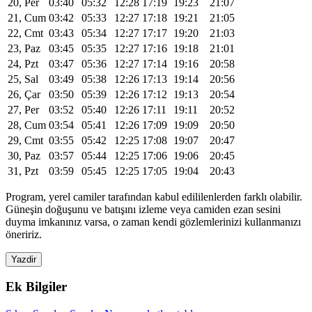
20, Per
03:40
05:32
12:28
17:19
19:23
21:07
21, Cum
03:42
05:33
12:27
17:18
19:21
21:05
22, Cmt
03:43
05:34
12:27
17:17
19:20
21:03
23, Paz
03:45
05:35
12:27
17:16
19:18
21:01
24, Pzt
03:47
05:36
12:27
17:14
19:16
20:58
25, Sal
03:49
05:38
12:26
17:13
19:14
20:56
26, Çar
03:50
05:39
12:26
17:12
19:13
20:54
27, Per
03:52
05:40
12:26
17:11
19:11
20:52
28, Cum
03:54
05:41
12:26
17:09
19:09
20:50
29, Cmt
03:55
05:42
12:25
17:08
19:07
20:47
30, Paz
03:57
05:44
12:25
17:06
19:06
20:45
31, Pzt
03:59
05:45
12:25
17:05
19:04
20:43
Program, yerel camiler tarafından kabul edililenlerden farklı olabilir.
Güneşin doğuşunu ve batışını izleme veya camiden ezan sesini
duyma imkanınız varsa, o zaman kendi gözlemlerinizi kullanmanızı
öneririz.
Yazdir
Ek Bilgiler