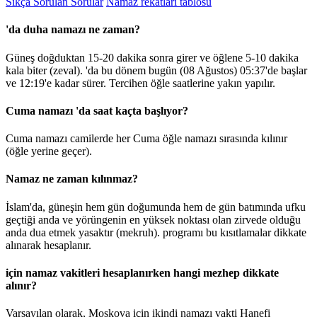
Sıkça Sorulan Sorular
Namaz rekatları tablosu
'da duha namazı ne zaman?
Güneş doğduktan 15-20 dakika sonra girer ve öğlene 5-10 dakika
kala biter (zeval). 'da bu dönem bugün (08 Ağustos)
05:37
'de başlar
ve
12:19
'e kadar sürer. Tercihen öğle saatlerine yakın yapılır.
Cuma namazı 'da saat kaçta başlıyor?
Cuma namazı camilerde her Cuma öğle namazı sırasında kılınır
(öğle yerine geçer).
Namaz ne zaman kılınmaz?
İslam'da, güneşin hem gün doğumunda hem de gün batımında ufku
geçtiği anda ve yörüngenin en yüksek noktası olan zirvede olduğu
anda dua etmek yasaktır (mekruh). programı bu kısıtlamalar dikkate
alınarak hesaplanır.
için namaz vakitleri hesaplanırken hangi mezhep dikkate
alınır?
Varsayılan olarak, Moskova için ikindi namazı vakti Hanefi