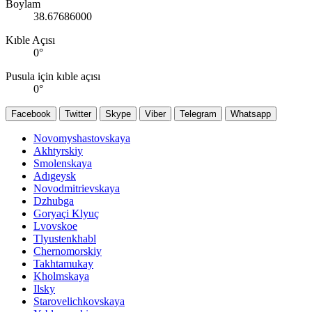
Boylam
38.67686000
Kıble Açısı
0
°
Pusula için kıble açısı
0
°
Facebook
Twitter
Skype
Viber
Telegram
Whatsapp
Novomyshastovskaya
Akhtyrskiy
Smolenskaya
Adıgeysk
Novodmitrievskaya
Dzhubga
Goryaçi Klyuç
Lvovskoe
Tlyustenkhabl
Chernomorskiy
Takhtamukay
Kholmskaya
Ilsky
Starovelichkovskaya