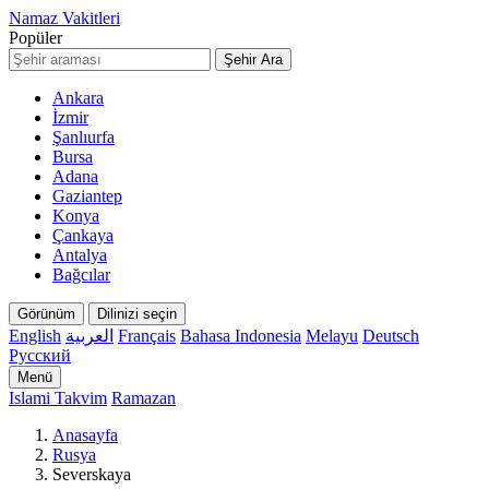
Namaz Vakitleri
Popüler
Şehir Ara
Ankara
İzmir
Şanlıurfa
Bursa
Adana
Gaziantep
Konya
Çankaya
Antalya
Bağcılar
Görünüm
Dilinizi seçin
English
العربية
Français
Bahasa Indonesia
Melayu
Deutsch
Русский
Menü
Islami Takvim
Ramazan
Anasayfa
Rusya
Severskaya