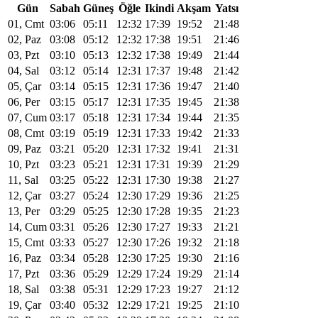
Gün
Sabah
Güneş
Öğle
Ikindi
Akşam
Yatsı
01, Cmt
03:06
05:11
12:32
17:39
19:52
21:48
02, Paz
03:08
05:12
12:32
17:38
19:51
21:46
03, Pzt
03:10
05:13
12:32
17:38
19:49
21:44
04, Sal
03:12
05:14
12:31
17:37
19:48
21:42
05, Çar
03:14
05:15
12:31
17:36
19:47
21:40
06, Per
03:15
05:17
12:31
17:35
19:45
21:38
07, Cum
03:17
05:18
12:31
17:34
19:44
21:35
08, Cmt
03:19
05:19
12:31
17:33
19:42
21:33
09, Paz
03:21
05:20
12:31
17:32
19:41
21:31
10, Pzt
03:23
05:21
12:31
17:31
19:39
21:29
11, Sal
03:25
05:22
12:31
17:30
19:38
21:27
12, Çar
03:27
05:24
12:30
17:29
19:36
21:25
13, Per
03:29
05:25
12:30
17:28
19:35
21:23
14, Cum
03:31
05:26
12:30
17:27
19:33
21:21
15, Cmt
03:33
05:27
12:30
17:26
19:32
21:18
16, Paz
03:34
05:28
12:30
17:25
19:30
21:16
17, Pzt
03:36
05:29
12:29
17:24
19:29
21:14
18, Sal
03:38
05:31
12:29
17:23
19:27
21:12
19, Çar
03:40
05:32
12:29
17:21
19:25
21:10