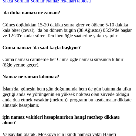
Sıkça Sorulan Sorular
Namaz rekatları tablosu
'da duha namazı ne zaman?
Güneş doğduktan 15-20 dakika sonra girer ve öğlene 5-10 dakika
kala biter (zeval). 'da bu dönem bugün (08 Ağustos)
05:39
'de başlar
ve
12:20
'e kadar sürer. Tercihen öğle saatlerine yakın yapılır.
Cuma namazı 'da saat kaçta başlıyor?
Cuma namazı camilerde her Cuma öğle namazı sırasında kılınır
(öğle yerine geçer).
Namaz ne zaman kılınmaz?
İslam'da, güneşin hem gün doğumunda hem de gün batımında ufku
geçtiği anda ve yörüngenin en yüksek noktası olan zirvede olduğu
anda dua etmek yasaktır (mekruh). programı bu kısıtlamalar dikkate
alınarak hesaplanır.
için namaz vakitleri hesaplanırken hangi mezhep dikkate
alınır?
Varsayılan olarak, Moskova için ikindi namazı vakti Hanefi