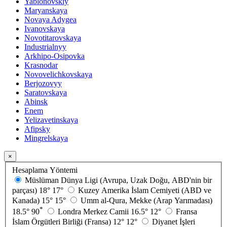
Yablonovskiy
Maryanskaya
Novaya Adygea
Ivanovskaya
Novotitarovskaya
Industrialnyy
Arkhipo-Osipovka
Krasnodar
Novovelichkovskaya
Berjozovyy
Saratovskaya
Abinsk
Enem
Yelizavetinskaya
Afipsky
Mingrelskaya
×
Hesaplama Yöntemi
Müslüman Dünya Ligi (Avrupa, Uzak Doğu, ABD'nin bir
parçası)
18°
17°
Kuzey Amerika İslam Cemiyeti (ABD ve
Kanada)
15°
15°
Umm al-Qura, Mekke (Arap Yarımadası)
*
18.5°
90
Londra Merkez Camii
16.5°
12°
Fransa
İslam Örgütleri Birliği (Fransa)
12°
12°
Diyanet İşleri