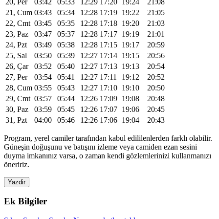
20, Per
03:42
05:33
12:29
17:20
19:24
21:08
21, Cum
03:43
05:34
12:28
17:19
19:22
21:05
22, Cmt
03:45
05:35
12:28
17:18
19:20
21:03
23, Paz
03:47
05:37
12:28
17:17
19:19
21:01
24, Pzt
03:49
05:38
12:28
17:15
19:17
20:59
25, Sal
03:50
05:39
12:27
17:14
19:15
20:56
26, Çar
03:52
05:40
12:27
17:13
19:13
20:54
27, Per
03:54
05:41
12:27
17:11
19:12
20:52
28, Cum
03:55
05:43
12:27
17:10
19:10
20:50
29, Cmt
03:57
05:44
12:26
17:09
19:08
20:48
30, Paz
03:59
05:45
12:26
17:07
19:06
20:45
31, Pzt
04:00
05:46
12:26
17:06
19:04
20:43
Program, yerel camiler tarafından kabul edililenlerden farklı olabilir.
Güneşin doğuşunu ve batışını izleme veya camiden ezan sesini
duyma imkanınız varsa, o zaman kendi gözlemlerinizi kullanmanızı
öneririz.
Yazdir
Ek Bilgiler