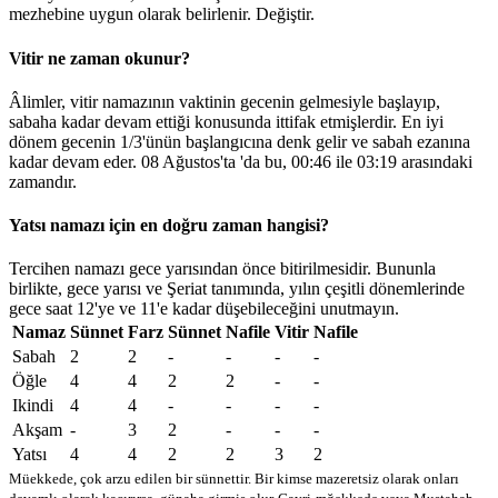
mezhebine uygun olarak belirlenir.
Değiştir
.
Vitir ne zaman okunur?
Âlimler, vitir namazının vaktinin gecenin gelmesiyle başlayıp,
sabaha kadar devam ettiği konusunda ittifak etmişlerdir. En iyi
dönem gecenin 1/3'ünün başlangıcına denk gelir ve sabah ezanına
kadar devam eder. 08 Ağustos'ta 'da bu,
00:46
ile
03:19
arasındaki
zamandır.
Yatsı namazı için en doğru zaman hangisi?
Tercihen namazı gece yarısından önce bitirilmesidir. Bununla
birlikte, gece yarısı ve Şeriat tanımında, yılın çeşitli dönemlerinde
gece saat 12'ye ve 11'e kadar düşebileceğini unutmayın.
Namaz
Sünnet
Farz
Sünnet
Nafile
Vitir
Nafile
Sabah
2
2
-
-
-
-
Öğle
4
4
2
2
-
-
Ikindi
4
4
-
-
-
-
Akşam
-
3
2
-
-
-
Yatsı
4
4
2
2
3
2
Müekkede, çok arzu edilen bir sünnettir. Bir kimse mazeretsiz olarak onları