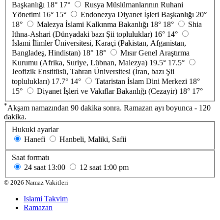
Başkanlığı
18°
17°
Rusya Müslümanlarının Ruhani
Yönetimi
16°
15°
Endonezya Diyanet İşleri Başkanlığı
20°
18°
Malezya İslami Kalkınma Bakanlığı
18°
18°
Shia
Ithna-Ashari (Dünyadaki bazı Şii topluluklar)
16°
14°
İslami İlimler Üniversitesi, Karaçi (Pakistan, Afganistan,
Bangladeş, Hindistan)
18°
18°
Mısır Genel Araştırma
Kurumu (Afrika, Suriye, Lübnan, Malezya)
19.5°
17.5°
Jeofizik Enstitüsü, Tahran Üniversitesi (İran, bazı Şii
toplulukları)
17.7°
14°
Tataristan İslam Dini Merkezi
18°
15°
Diyanet İşleri ve Vakıflar Bakanlığı (Cezayir)
18°
17°
*
Akşam namazından 90 dakika sonra. Ramazan ayı boyunca - 120
dakika.
Hukuki ayarlar
Hanefi
Hanbeli, Maliki, Safii
Saat formatı
24 saat
13:00
12 saat
1:00 pm
©
2026
Namaz Vakitleri
Islami Takvim
Ramazan