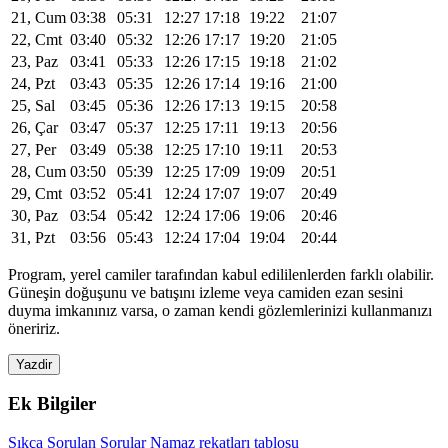
21, Cum
03:38
05:31
12:27
17:18
19:22
21:07
22, Cmt
03:40
05:32
12:26
17:17
19:20
21:05
23, Paz
03:41
05:33
12:26
17:15
19:18
21:02
24, Pzt
03:43
05:35
12:26
17:14
19:16
21:00
25, Sal
03:45
05:36
12:26
17:13
19:15
20:58
26, Çar
03:47
05:37
12:25
17:11
19:13
20:56
27, Per
03:49
05:38
12:25
17:10
19:11
20:53
28, Cum
03:50
05:39
12:25
17:09
19:09
20:51
29, Cmt
03:52
05:41
12:24
17:07
19:07
20:49
30, Paz
03:54
05:42
12:24
17:06
19:06
20:46
31, Pzt
03:56
05:43
12:24
17:04
19:04
20:44
Program, yerel camiler tarafından kabul edililenlerden farklı olabilir.
Güneşin doğuşunu ve batışını izleme veya camiden ezan sesini
duyma imkanınız varsa, o zaman kendi gözlemlerinizi kullanmanızı
öneririz.
Yazdir
Ek Bilgiler
Sıkça Sorulan Sorular
Namaz rekatları tablosu