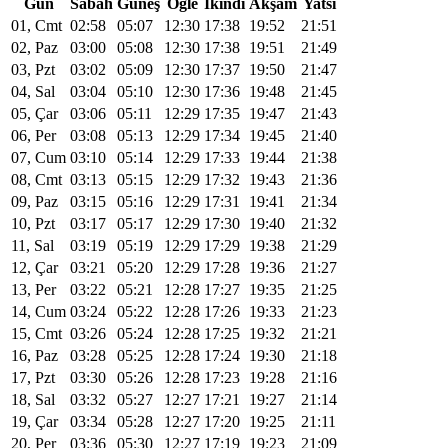
Gün
Sabah
Güneş
Öğle
Ikindi
Akşam
Yatsı
01, Cmt
02:58
05:07
12:30
17:38
19:52
21:51
02, Paz
03:00
05:08
12:30
17:38
19:51
21:49
03, Pzt
03:02
05:09
12:30
17:37
19:50
21:47
04, Sal
03:04
05:10
12:30
17:36
19:48
21:45
05, Çar
03:06
05:11
12:29
17:35
19:47
21:43
06, Per
03:08
05:13
12:29
17:34
19:45
21:40
07, Cum
03:10
05:14
12:29
17:33
19:44
21:38
08, Cmt
03:13
05:15
12:29
17:32
19:43
21:36
09, Paz
03:15
05:16
12:29
17:31
19:41
21:34
10, Pzt
03:17
05:17
12:29
17:30
19:40
21:32
11, Sal
03:19
05:19
12:29
17:29
19:38
21:29
12, Çar
03:21
05:20
12:29
17:28
19:36
21:27
13, Per
03:22
05:21
12:28
17:27
19:35
21:25
14, Cum
03:24
05:22
12:28
17:26
19:33
21:23
15, Cmt
03:26
05:24
12:28
17:25
19:32
21:21
16, Paz
03:28
05:25
12:28
17:24
19:30
21:18
17, Pzt
03:30
05:26
12:28
17:23
19:28
21:16
18, Sal
03:32
05:27
12:27
17:21
19:27
21:14
19, Çar
03:34
05:28
12:27
17:20
19:25
21:11
20, Per
03:36
05:30
12:27
17:19
19:23
21:09