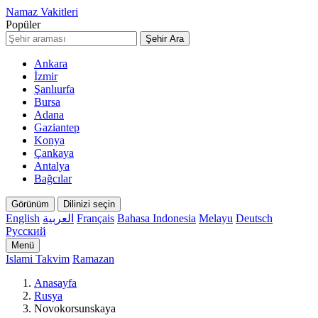
Namaz Vakitleri
Popüler
Şehir Ara
Ankara
İzmir
Şanlıurfa
Bursa
Adana
Gaziantep
Konya
Çankaya
Antalya
Bağcılar
Görünüm
Dilinizi seçin
English
العربية
Français
Bahasa Indonesia
Melayu
Deutsch
Русский
Menü
Islami Takvim
Ramazan
Anasayfa
Rusya
Novokorsunskaya