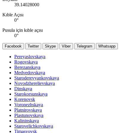
39.14028000
Kıble Açısı
0
°
Pusula için kıble açısı
0
°
Facebook
Twitter
Skype
Viber
Telegram
Whatsapp
Pereyaslovskaya
Rogovskaya
Berezanskaya
Medvedovskaya
Staroderevyankovskaya
Novodzherelievskaya
Dinskaya
Starokorsunskaya
Korenovsk
Voronezhskaya
Platnirovskaya
Plastunovskaya
Kalininskaya
Starovelichkovskaya
Timaşyovsk