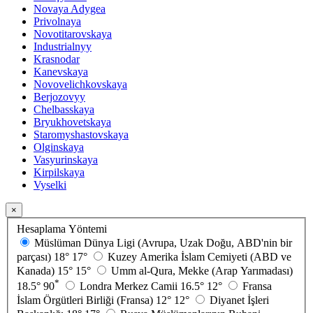
Novaya Adygea
Privolnaya
Novotitarovskaya
Industrialnyy
Krasnodar
Kanevskaya
Novovelichkovskaya
Berjozovyy
Chelbasskaya
Bryukhovetskaya
Staromyshastovskaya
Olginskaya
Vasyurinskaya
Kirpilskaya
Vyselki
×
Hesaplama Yöntemi
Müslüman Dünya Ligi (Avrupa, Uzak Doğu, ABD'nin bir
parçası)
18°
17°
Kuzey Amerika İslam Cemiyeti (ABD ve
Kanada)
15°
15°
Umm al-Qura, Mekke (Arap Yarımadası)
*
18.5°
90
Londra Merkez Camii
16.5°
12°
Fransa
İslam Örgütleri Birliği (Fransa)
12°
12°
Diyanet İşleri