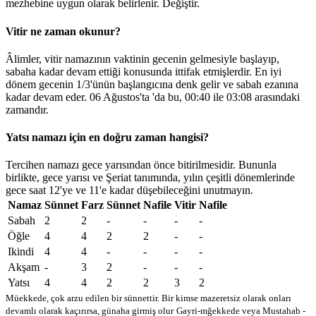
mezhebine uygun olarak belirlenir.
Değiştir
.
Vitir ne zaman okunur?
Âlimler, vitir namazının vaktinin gecenin gelmesiyle başlayıp,
sabaha kadar devam ettiği konusunda ittifak etmişlerdir. En iyi
dönem gecenin 1/3'ünün başlangıcına denk gelir ve sabah ezanına
kadar devam eder. 06 Ağustos'ta 'da bu,
00:40
ile
03:08
arasındaki
zamandır.
Yatsı namazı için en doğru zaman hangisi?
Tercihen namazı gece yarısından önce bitirilmesidir. Bununla
birlikte, gece yarısı ve Şeriat tanımında, yılın çeşitli dönemlerinde
gece saat 12'ye ve 11'e kadar düşebileceğini unutmayın.
Namaz
Sünnet
Farz
Sünnet
Nafile
Vitir
Nafile
Sabah
2
2
-
-
-
-
Öğle
4
4
2
2
-
-
Ikindi
4
4
-
-
-
-
Akşam
-
3
2
-
-
-
Yatsı
4
4
2
2
3
2
Müekkede, çok arzu edilen bir sünnettir. Bir kimse mazeretsiz olarak onları
devamlı olarak kaçırırsa, günaha girmiş olur
Gayri-mğekkede veya Mustahab -