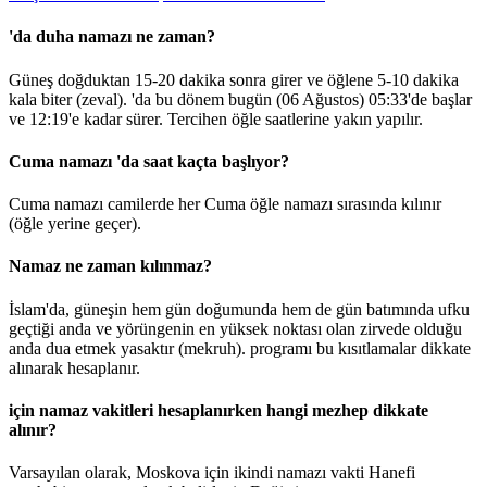
'da duha namazı ne zaman?
Güneş doğduktan 15-20 dakika sonra girer ve öğlene 5-10 dakika
kala biter (zeval). 'da bu dönem bugün (06 Ağustos)
05:33
'de başlar
ve
12:19
'e kadar sürer. Tercihen öğle saatlerine yakın yapılır.
Cuma namazı 'da saat kaçta başlıyor?
Cuma namazı camilerde her Cuma öğle namazı sırasında kılınır
(öğle yerine geçer).
Namaz ne zaman kılınmaz?
İslam'da, güneşin hem gün doğumunda hem de gün batımında ufku
geçtiği anda ve yörüngenin en yüksek noktası olan zirvede olduğu
anda dua etmek yasaktır (mekruh). programı bu kısıtlamalar dikkate
alınarak hesaplanır.
için namaz vakitleri hesaplanırken hangi mezhep dikkate
alınır?
Varsayılan olarak, Moskova için ikindi namazı vakti Hanefi