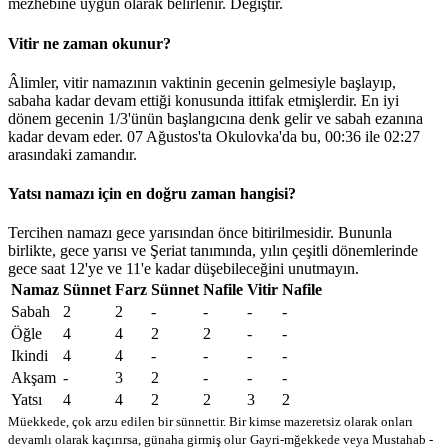
mezhebine uygun olarak belirlenir.
Değiştir
.
Vitir ne zaman okunur?
Âlimler, vitir namazının vaktinin gecenin gelmesiyle başlayıp,
sabaha kadar devam ettiği konusunda ittifak etmişlerdir. En iyi
dönem gecenin 1/3'ünün başlangıcına denk gelir ve sabah ezanına
kadar devam eder. 07 Ağustos'ta Okulovka'da bu,
00:36
ile
02:27
arasındaki zamandır.
Yatsı namazı için en doğru zaman hangisi?
Tercihen namazı gece yarısından önce bitirilmesidir. Bununla
birlikte, gece yarısı ve Şeriat tanımında, yılın çeşitli dönemlerinde
gece saat 12'ye ve 11'e kadar düşebileceğini unutmayın.
Namaz
Sünnet
Farz
Sünnet
Nafile
Vitir
Nafile
Sabah
2
2
-
-
-
-
Öğle
4
4
2
2
-
-
Ikindi
4
4
-
-
-
-
Akşam
-
3
2
-
-
-
Yatsı
4
4
2
2
3
2
Müekkede, çok arzu edilen bir sünnettir. Bir kimse mazeretsiz olarak onları
devamlı olarak kaçırırsa, günaha girmiş olur
Gayri-mğekkede veya Mustahab -