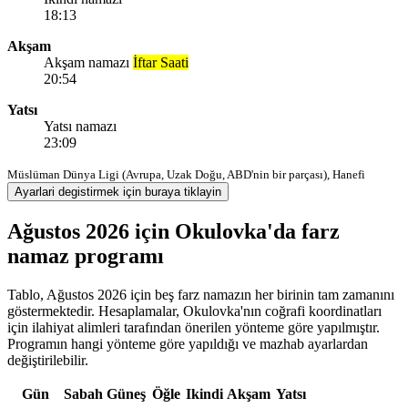
18:13
Akşam
Akşam namazı
İftar Saati
20:54
Yatsı
Yatsı namazı
23:09
Müslüman Dünya Ligi (Avrupa, Uzak Doğu, ABD'nin bir parçası), Hanefi
Ayarlari degistirmek için buraya tiklayin
Ağustos 2026 için Okulovka'da farz
namaz programı
Tablo, Ağustos 2026 için beş farz namazın her birinin tam zamanını
göstermektedir. Hesaplamalar, Okulovka'nın coğrafi koordinatları
için ilahiyat alimleri tarafından önerilen yönteme göre yapılmıştır.
Programın hangi yönteme göre yapıldığı ve mazhab ayarlardan
değiştirilebilir.
Gün
Sabah
Güneş
Öğle
Ikindi
Akşam
Yatsı