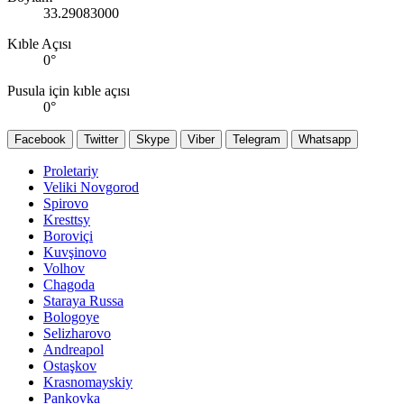
33.29083000
Kıble Açısı
0
°
Pusula için kıble açısı
0
°
Facebook
Twitter
Skype
Viber
Telegram
Whatsapp
Proletariy
Veliki Novgorod
Spirovo
Kresttsy
Boroviçi
Kuvşinovo
Volhov
Chagoda
Staraya Russa
Bologoye
Selizharovo
Andreapol
Ostaşkov
Krasnomayskiy
Pankovka