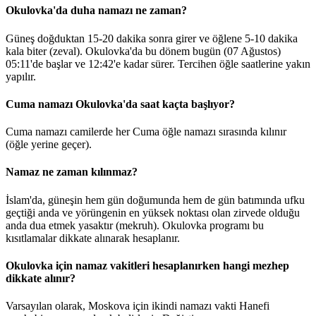
Okulovka'da duha namazı ne zaman?
Güneş doğduktan 15-20 dakika sonra girer ve öğlene 5-10 dakika
kala biter (zeval). Okulovka'da bu dönem bugün (07 Ağustos)
05:11
'de başlar ve
12:42
'e kadar sürer. Tercihen öğle saatlerine yakın
yapılır.
Cuma namazı Okulovka'da saat kaçta başlıyor?
Cuma namazı camilerde her Cuma öğle namazı sırasında kılınır
(öğle yerine geçer).
Namaz ne zaman kılınmaz?
İslam'da, güneşin hem gün doğumunda hem de gün batımında ufku
geçtiği anda ve yörüngenin en yüksek noktası olan zirvede olduğu
anda dua etmek yasaktır (mekruh). Okulovka programı bu
kısıtlamalar dikkate alınarak hesaplanır.
Okulovka için namaz vakitleri hesaplanırken hangi mezhep
dikkate alınır?
Varsayılan olarak, Moskova için ikindi namazı vakti Hanefi