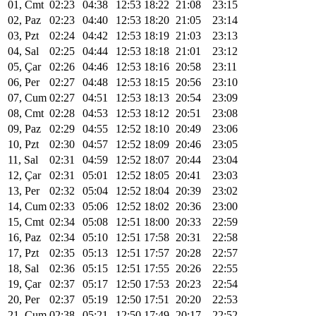
01, Cmt
02:23
04:38
12:53
18:22
21:08
23:15
02, Paz
02:23
04:40
12:53
18:20
21:05
23:14
03, Pzt
02:24
04:42
12:53
18:19
21:03
23:13
04, Sal
02:25
04:44
12:53
18:18
21:01
23:12
05, Çar
02:26
04:46
12:53
18:16
20:58
23:11
06, Per
02:27
04:48
12:53
18:15
20:56
23:10
07, Cum
02:27
04:51
12:53
18:13
20:54
23:09
08, Cmt
02:28
04:53
12:53
18:12
20:51
23:08
09, Paz
02:29
04:55
12:52
18:10
20:49
23:06
10, Pzt
02:30
04:57
12:52
18:09
20:46
23:05
11, Sal
02:31
04:59
12:52
18:07
20:44
23:04
12, Çar
02:31
05:01
12:52
18:05
20:41
23:03
13, Per
02:32
05:04
12:52
18:04
20:39
23:02
14, Cum
02:33
05:06
12:52
18:02
20:36
23:00
15, Cmt
02:34
05:08
12:51
18:00
20:33
22:59
16, Paz
02:34
05:10
12:51
17:58
20:31
22:58
17, Pzt
02:35
05:13
12:51
17:57
20:28
22:57
18, Sal
02:36
05:15
12:51
17:55
20:26
22:55
19, Çar
02:37
05:17
12:50
17:53
20:23
22:54
20, Per
02:37
05:19
12:50
17:51
20:20
22:53
21, Cum
02:38
05:21
12:50
17:49
20:17
22:52