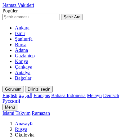
Namaz Vakitleri
Popüler
Şehir Ara
Ankara
İzmir
Şanlıurfa
Bursa
Adana
Gaziantep
Konya
Çankaya
Antalya
Bağcılar
Görünüm
Dilinizi seçin
English
العربية
Français
Bahasa Indonesia
Melayu
Deutsch
Русский
Menü
Islami Takvim
Ramazan
Anasayfa
Rusya
Okulovka