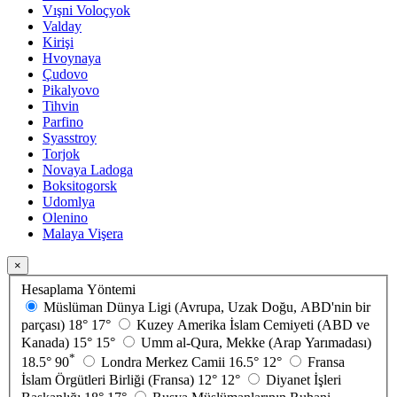
Vışni Voloçyok
Valday
Kirişi
Hvoynaya
Çudovo
Pikalyovo
Tihvin
Parfino
Syasstroy
Torjok
Novaya Ladoga
Boksitogorsk
Udomlya
Olenino
Malaya Vişera
×
Hesaplama Yöntemi
Müslüman Dünya Ligi (Avrupa, Uzak Doğu, ABD'nin bir
parçası)
18°
17°
Kuzey Amerika İslam Cemiyeti (ABD ve
Kanada)
15°
15°
Umm al-Qura, Mekke (Arap Yarımadası)
*
18.5°
90
Londra Merkez Camii
16.5°
12°
Fransa
İslam Örgütleri Birliği (Fransa)
12°
12°
Diyanet İşleri