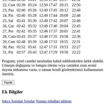
22, Cmt
02:39
05:24
12:50
17:47
20:15
22:50
23, Paz
02:40
05:26
12:49
17:45
20:12
22:49
24, Pzt
02:40
05:28
12:49
17:44
20:09
22:48
25, Sal
02:41
05:30
12:49
17:42
20:07
22:46
26, Çar
02:42
05:32
12:49
17:40
20:04
22:45
27, Per
02:42
05:35
12:48
17:37
20:01
22:41
28, Cum
02:43
05:37
12:48
17:35
19:58
22:36
29, Cmt
02:48
05:39
12:48
17:33
19:55
22:31
30, Paz
02:52
05:41
12:47
17:31
19:53
22:27
31, Pzt
02:57
05:43
12:47
17:29
19:50
22:22
Program, yerel camiler tarafından kabul edililenlerden farklı olabilir.
Güneşin doğuşunu ve batışını izleme veya camiden ezan sesini
duyma imkanınız varsa, o zaman kendi gözlemlerinizi kullanmanızı
öneririz.
Yazdir
Ek Bilgiler
Sıkça Sorulan Sorular
Namaz rekatları tablosu