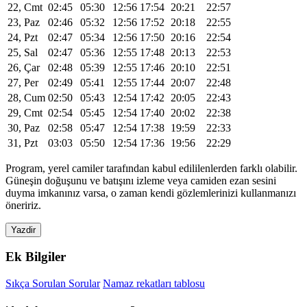
22, Cmt
02:45
05:30
12:56
17:54
20:21
22:57
23, Paz
02:46
05:32
12:56
17:52
20:18
22:55
24, Pzt
02:47
05:34
12:56
17:50
20:16
22:54
25, Sal
02:47
05:36
12:55
17:48
20:13
22:53
26, Çar
02:48
05:39
12:55
17:46
20:10
22:51
27, Per
02:49
05:41
12:55
17:44
20:07
22:48
28, Cum
02:50
05:43
12:54
17:42
20:05
22:43
29, Cmt
02:54
05:45
12:54
17:40
20:02
22:38
30, Paz
02:58
05:47
12:54
17:38
19:59
22:33
31, Pzt
03:03
05:50
12:54
17:36
19:56
22:29
Program, yerel camiler tarafından kabul edililenlerden farklı olabilir.
Güneşin doğuşunu ve batışını izleme veya camiden ezan sesini
duyma imkanınız varsa, o zaman kendi gözlemlerinizi kullanmanızı
öneririz.
Yazdir
Ek Bilgiler
Sıkça Sorulan Sorular
Namaz rekatları tablosu