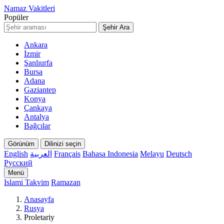
Namaz Vakitleri
Popüler
Şehir Ara
Ankara
İzmir
Şanlıurfa
Bursa
Adana
Gaziantep
Konya
Çankaya
Antalya
Bağcılar
Görünüm
Dilinizi seçin
English
العربية
Français
Bahasa Indonesia
Melayu
Deutsch
Русский
Menü
Islami Takvim
Ramazan
Anasayfa
Rusya
Proletariy