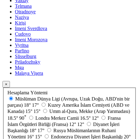
Valday
Telmana
Otradnoye
Naziya
Kirişi
Imeni Sverdlova
Çudovo
Imeni Morozova
Vyritsa
Parfino
Şlisselburg
Priladozhsky
Mga
Malaya Vişera
×
Hesaplama Yöntemi
Müslüman Dünya Ligi (Avrupa, Uzak Doğu, ABD'nin bir
parçası)
18°
17°
Kuzey Amerika İslam Cemiyeti (ABD ve
Kanada)
15°
15°
Umm al-Qura, Mekke (Arap Yarımadası)
*
18.5°
90
Londra Merkez Camii
16.5°
12°
Fransa
İslam Örgütleri Birliği (Fransa)
12°
12°
Diyanet İşleri
Başkanlığı
18°
17°
Rusya Müslümanlarının Ruhani
Yönetimi
16°
15°
Endonezya Diyanet İşleri Başkanlığı
20°