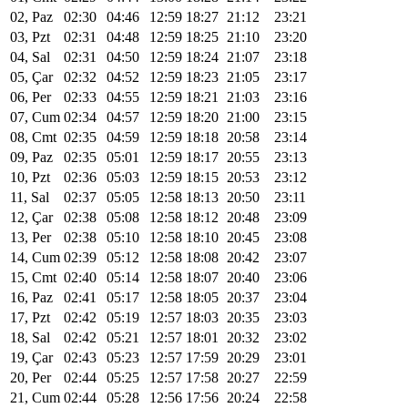
02, Paz
02:30
04:46
12:59
18:27
21:12
23:21
03, Pzt
02:31
04:48
12:59
18:25
21:10
23:20
04, Sal
02:31
04:50
12:59
18:24
21:07
23:18
05, Çar
02:32
04:52
12:59
18:23
21:05
23:17
06, Per
02:33
04:55
12:59
18:21
21:03
23:16
07, Cum
02:34
04:57
12:59
18:20
21:00
23:15
08, Cmt
02:35
04:59
12:59
18:18
20:58
23:14
09, Paz
02:35
05:01
12:59
18:17
20:55
23:13
10, Pzt
02:36
05:03
12:59
18:15
20:53
23:12
11, Sal
02:37
05:05
12:58
18:13
20:50
23:11
12, Çar
02:38
05:08
12:58
18:12
20:48
23:09
13, Per
02:38
05:10
12:58
18:10
20:45
23:08
14, Cum
02:39
05:12
12:58
18:08
20:42
23:07
15, Cmt
02:40
05:14
12:58
18:07
20:40
23:06
16, Paz
02:41
05:17
12:58
18:05
20:37
23:04
17, Pzt
02:42
05:19
12:57
18:03
20:35
23:03
18, Sal
02:42
05:21
12:57
18:01
20:32
23:02
19, Çar
02:43
05:23
12:57
17:59
20:29
23:01
20, Per
02:44
05:25
12:57
17:58
20:27
22:59
21, Cum
02:44
05:28
12:56
17:56
20:24
22:58