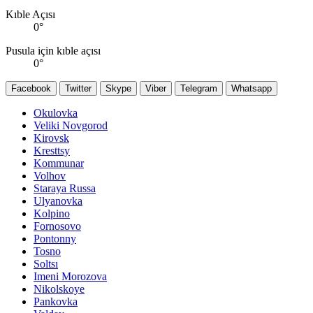
Kıble Açısı
0
°
Pusula için kıble açısı
0
°
Facebook
Twitter
Skype
Viber
Telegram
Whatsapp
Okulovka
Veliki Novgorod
Kirovsk
Kresttsy
Kommunar
Volhov
Staraya Russa
Ulyanovka
Kolpino
Fornosovo
Pontonny
Tosno
Soltsı
Imeni Morozova
Nikolskoye
Pankovka