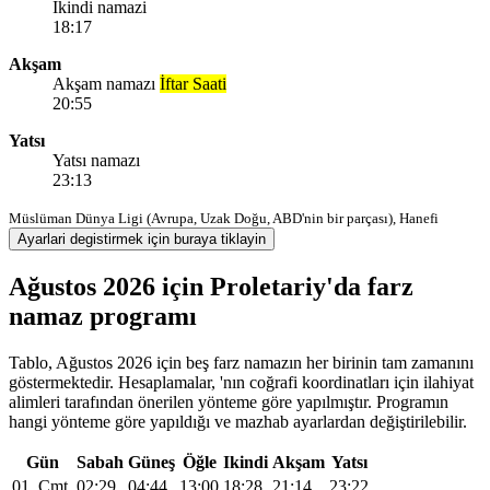
Ikindi namazi
18:17
Akşam
Akşam namazı
İftar Saati
20:55
Yatsı
Yatsı namazı
23:13
Müslüman Dünya Ligi (Avrupa, Uzak Doğu, ABD'nin bir parçası), Hanefi
Ayarlari degistirmek için buraya tiklayin
Ağustos 2026 için Proletariy'da farz
namaz programı
Tablo, Ağustos 2026 için beş farz namazın her birinin tam zamanını
göstermektedir. Hesaplamalar, 'nın coğrafi koordinatları için ilahiyat
alimleri tarafından önerilen yönteme göre yapılmıştır. Programın
hangi yönteme göre yapıldığı ve mazhab ayarlardan değiştirilebilir.
Gün
Sabah
Güneş
Öğle
Ikindi
Akşam
Yatsı
01, Cmt
02:29
04:44
13:00
18:28
21:14
23:22