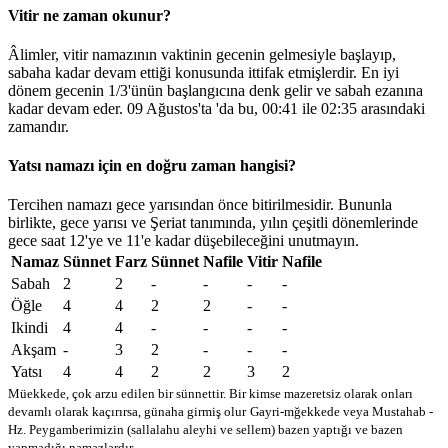
Vitir ne zaman okunur?
Âlimler, vitir namazının vaktinin gecenin gelmesiyle başlayıp,
sabaha kadar devam ettiği konusunda ittifak etmişlerdir. En iyi
dönem gecenin 1/3'ünün başlangıcına denk gelir ve sabah ezanına
kadar devam eder. 09 Ağustos'ta 'da bu,
00:41
ile
02:35
arasındaki
zamandır.
Yatsı namazı için en doğru zaman hangisi?
Tercihen namazı gece yarısından önce bitirilmesidir. Bununla
birlikte, gece yarısı ve Şeriat tanımında, yılın çeşitli dönemlerinde
gece saat 12'ye ve 11'e kadar düşebileceğini unutmayın.
Namaz
Sünnet
Farz
Sünnet
Nafile
Vitir
Nafile
Sabah
2
2
-
-
-
-
Öğle
4
4
2
2
-
-
Ikindi
4
4
-
-
-
-
Akşam
-
3
2
-
-
-
Yatsı
4
4
2
2
3
2
Müekkede, çok arzu edilen bir sünnettir. Bir kimse mazeretsiz olarak onları
devamlı olarak kaçırırsa, günaha girmiş olur
Gayri-mğekkede veya Mustahab -
Hz. Peygamberimizin (sallalahu aleyhi ve sellem) bazen yaptığı ve bazen
yapmadığı namazlardır.