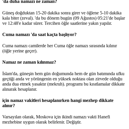
'da duha namazı ne zaman?
Güneş doğduktan 15-20 dakika sonra girer ve öğlene 5-10 dakika
kala biter (zeval). 'da bu dönem bugün (09 Ağustos)
05:21
'de başlar
ve
12:48
'e kadar sürer. Tercihen öğle saatlerine yakın yapılır.
Cuma namazı 'da saat kaçta başlıyor?
Cuma namazı camilerde her Cuma öğle namazı sırasında kılınır
(öğle yerine geçer).
Namaz ne zaman kılınmaz?
İslam'da, güneşin hem gün doğumunda hem de gün batımında ufku
geçtiği anda ve yörüngenin en yüksek noktası olan zirvede olduğu
anda dua etmek yasaktır (mekruh). programı bu kısıtlamalar dikkate
alınarak hesaplanır.
için namaz vakitleri hesaplanırken hangi mezhep dikkate
alınır?
Varsayılan olarak, Moskova için ikindi namazı vakti Hanefi
mezhebine uygun olarak belirlenir.
Değiştir
.