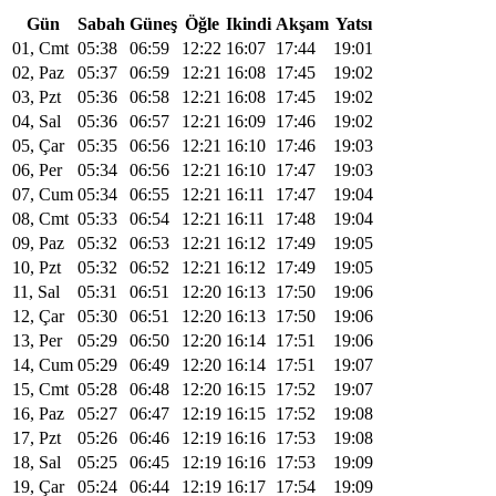
Gün
Sabah
Güneş
Öğle
Ikindi
Akşam
Yatsı
01, Cmt
05:38
06:59
12:22
16:07
17:44
19:01
02, Paz
05:37
06:59
12:21
16:08
17:45
19:02
03, Pzt
05:36
06:58
12:21
16:08
17:45
19:02
04, Sal
05:36
06:57
12:21
16:09
17:46
19:02
05, Çar
05:35
06:56
12:21
16:10
17:46
19:03
06, Per
05:34
06:56
12:21
16:10
17:47
19:03
07, Cum
05:34
06:55
12:21
16:11
17:47
19:04
08, Cmt
05:33
06:54
12:21
16:11
17:48
19:04
09, Paz
05:32
06:53
12:21
16:12
17:49
19:05
10, Pzt
05:32
06:52
12:21
16:12
17:49
19:05
11, Sal
05:31
06:51
12:20
16:13
17:50
19:06
12, Çar
05:30
06:51
12:20
16:13
17:50
19:06
13, Per
05:29
06:50
12:20
16:14
17:51
19:06
14, Cum
05:29
06:49
12:20
16:14
17:51
19:07
15, Cmt
05:28
06:48
12:20
16:15
17:52
19:07
16, Paz
05:27
06:47
12:19
16:15
17:52
19:08
17, Pzt
05:26
06:46
12:19
16:16
17:53
19:08
18, Sal
05:25
06:45
12:19
16:16
17:53
19:09
19, Çar
05:24
06:44
12:19
16:17
17:54
19:09