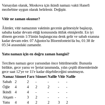
Varsayılan olarak, Moskova için ikindi namazı vakti Hanefi
mezhebine uygun olarak belirlenir.
Değiştir
.
Vitir ne zaman okunur?
Âlimler, vitir namazının vaktinin gecenin gelmesiyle başlayıp,
sabaha kadar devam ettiği konusunda ittifak etmişlerdir. En iyi
dönem gecenin 1/3'ünün başlangıcına denk gelir ve sabah ezanına
kadar devam eder. 07 Ağustos'ta Bloemfontein'da bu,
01:38
ile
05:34
arasındaki zamandır.
Yatsı namazı için en doğru zaman hangisi?
Tercihen namazı gece yarısından önce bitirilmesidir. Bununla
birlikte, gece yarısı ve Şeriat tanımında, yılın çeşitli dönemlerinde
gece saat 12'ye ve 11'e kadar düşebileceğini unutmayın.
Namaz
Sünnet
Farz
Sünnet
Nafile
Vitir
Nafile
Sabah
2
2
-
-
-
-
Öğle
4
4
2
2
-
-
Ikindi
4
4
-
-
-
-
Akşam
-
3
2
-
-
-
Yatsı
4
4
2
2
3
2