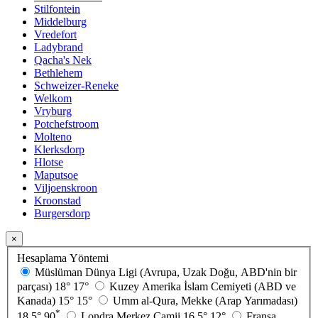
Stilfontein
Middelburg
Vredefort
Ladybrand
Qacha's Nek
Bethlehem
Schweizer-Reneke
Welkom
Vryburg
Potchefstroom
Molteno
Klerksdorp
Hlotse
Maputsoe
Viljoenskroon
Kroonstad
Burgersdorp
×
Hesaplama Yöntemi
Müslüman Dünya Ligi (Avrupa, Uzak Doğu, ABD'nin bir
parçası)
18°
17°
Kuzey Amerika İslam Cemiyeti (ABD ve
Kanada)
15°
15°
Umm al-Qura, Mekke (Arap Yarımadası)
*
18.5°
90
Londra Merkez Camii
16.5°
12°
Fransa