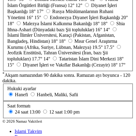
İslam Örgütleri Birliği (Fransa)
12°
12°
Diyanet İşleri
Başkanlığı
18°
17°
Rusya Müslümanlarının Ruhani
Yönetimi
16°
15°
Endonezya Diyanet İşleri Başkanlığı
20°
18°
Malezya İslami Kalkınma Bakanlığı
18°
18°
Shia
Ithna-Ashari (Dünyadaki bazı Şii topluluklar)
16°
14°
İslami İlimler Üniversitesi, Karaçi (Pakistan, Afganistan,
Bangladeş, Hindistan)
18°
18°
Mısır Genel Araştırma
Kurumu (Afrika, Suriye, Lübnan, Malezya)
19.5°
17.5°
Jeofizik Enstitüsü, Tahran Üniversitesi (İran, bazı Şii
toplulukları)
17.7°
14°
Tataristan İslam Dini Merkezi
18°
15°
Diyanet İşleri ve Vakıflar Bakanlığı (Cezayir)
18°
17°
*
Akşam namazından 90 dakika sonra. Ramazan ayı boyunca - 120
dakika.
Hukuki ayarlar
Hanefi
Hanbeli, Maliki, Safii
Saat formatı
24 saat
13:00
12 saat
1:00 pm
©
2026
Namaz Vakitleri
Islami Takvim