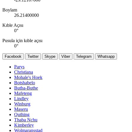
Boylam
26.21400000
Kıble Açısı
0
°
Pusula için kıble açısı
0
°
Facebook
Twitter
Skype
Viber
Telegram
Whatsapp
Parys
Christiana
Mohale's Hoek
Botshabelo
Butha-Buthe
Mafeteng
Lindley
Winburg
Maseru
Quthing
Thaba Nchu
Kimberley
Wolmaransstad