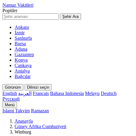
Namaz Vakitleri
Popüler
Şehir Ara
Ankara
İzmir
Şanlıurfa
Bursa
Adana
Gaziantep
Konya
Çankaya
Antalya
Bağcılar
Görünüm
Dilinizi seçin
English
العربية
Français
Bahasa Indonesia
Melayu
Deutsch
Русский
Menü
Islami Takvim
Ramazan
Anasayfa
Güney Afrika Cumhuriyeti
Winburg