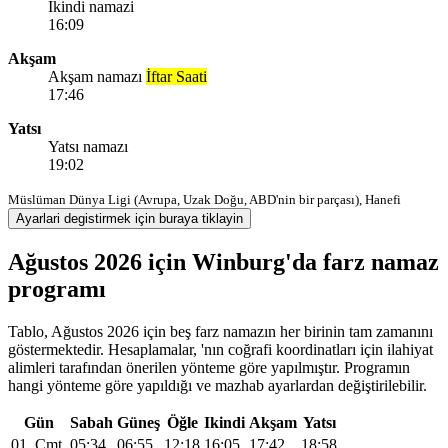
Ikindi namazi
16:09
Akşam
Akşam namazı
İftar Saati
17:46
Yatsı
Yatsı namazı
19:02
Müslüman Dünya Ligi (Avrupa, Uzak Doğu, ABD'nin bir parçası), Hanefi
Ayarlari degistirmek için buraya tiklayin
Ağustos 2026 için Winburg'da farz namaz
programı
Tablo, Ağustos 2026 için beş farz namazın her birinin tam zamanını
göstermektedir. Hesaplamalar, 'nın coğrafi koordinatları için ilahiyat
alimleri tarafından önerilen yönteme göre yapılmıştır. Programın
hangi yönteme göre yapıldığı ve mazhab ayarlardan değiştirilebilir.
Gün
Sabah
Güneş
Öğle
Ikindi
Akşam
Yatsı
01, Cmt
05:34
06:55
12:18
16:05
17:42
18:58