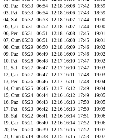
02, Paz
05:33
06:54
12:18
16:06
17:42
18:59
03, Pzt
05:33
06:54
12:18
16:06
17:43
18:59
04, Sal
05:32
06:53
12:18
16:07
17:44
19:00
05, Çar
05:31
06:52
12:18
16:07
17:44
19:00
06, Per
05:31
06:51
12:18
16:08
17:45
19:01
07, Cum
05:30
06:51
12:18
16:08
17:45
19:01
08, Cmt
05:29
06:50
12:18
16:09
17:46
19:02
09, Paz
05:29
06:49
12:18
16:09
17:46
19:02
10, Pzt
05:28
06:48
12:17
16:10
17:47
19:02
11, Sal
05:27
06:47
12:17
16:10
17:47
19:03
12, Çar
05:27
06:47
12:17
16:11
17:48
19:03
13, Per
05:26
06:46
12:17
16:11
17:48
19:04
14, Cum
05:25
06:45
12:17
16:12
17:49
19:04
15, Cmt
05:24
06:44
12:16
16:12
17:49
19:05
16, Paz
05:23
06:43
12:16
16:13
17:50
19:05
17, Pzt
05:23
06:42
12:16
16:13
17:50
19:05
18, Sal
05:22
06:41
12:16
16:14
17:51
19:06
19, Çar
05:21
06:40
12:16
16:14
17:52
19:06
20, Per
05:20
06:39
12:15
16:15
17:52
19:07
21, Cum
05:19
06:38
12:15
16:15
17:53
19:07