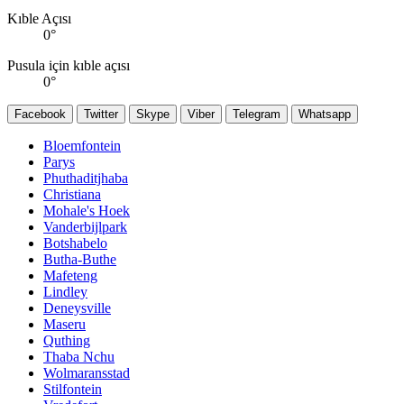
Kıble Açısı
0
°
Pusula için kıble açısı
0
°
Facebook
Twitter
Skype
Viber
Telegram
Whatsapp
Bloemfontein
Parys
Phuthaditjhaba
Christiana
Mohale's Hoek
Vanderbijlpark
Botshabelo
Butha-Buthe
Mafeteng
Lindley
Deneysville
Maseru
Quthing
Thaba Nchu
Wolmaransstad
Stilfontein