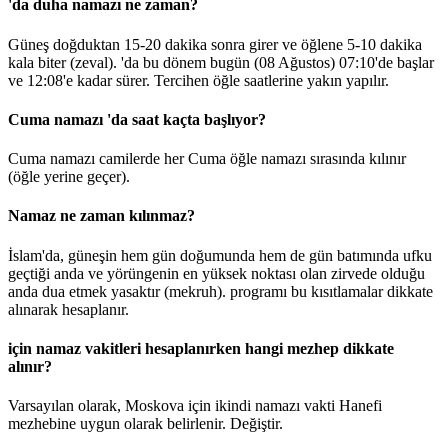
'da duha namazı ne zaman?
Güneş doğduktan 15-20 dakika sonra girer ve öğlene 5-10 dakika
kala biter (zeval). 'da bu dönem bugün (08 Ağustos)
07:10
'de başlar
ve
12:08
'e kadar sürer. Tercihen öğle saatlerine yakın yapılır.
Cuma namazı 'da saat kaçta başlıyor?
Cuma namazı camilerde her Cuma öğle namazı sırasında kılınır
(öğle yerine geçer).
Namaz ne zaman kılınmaz?
İslam'da, güneşin hem gün doğumunda hem de gün batımında ufku
geçtiği anda ve yörüngenin en yüksek noktası olan zirvede olduğu
anda dua etmek yasaktır (mekruh). programı bu kısıtlamalar dikkate
alınarak hesaplanır.
için namaz vakitleri hesaplanırken hangi mezhep dikkate
alınır?
Varsayılan olarak, Moskova için ikindi namazı vakti Hanefi
mezhebine uygun olarak belirlenir.
Değiştir
.