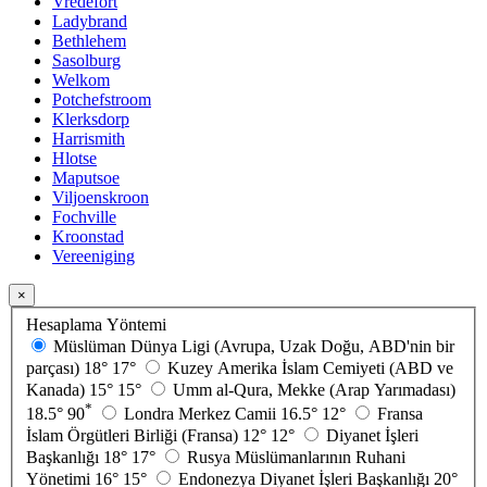
Vredefort
Ladybrand
Bethlehem
Sasolburg
Welkom
Potchefstroom
Klerksdorp
Harrismith
Hlotse
Maputsoe
Viljoenskroon
Fochville
Kroonstad
Vereeniging
×
Hesaplama Yöntemi
Müslüman Dünya Ligi (Avrupa, Uzak Doğu, ABD'nin bir
parçası)
18°
17°
Kuzey Amerika İslam Cemiyeti (ABD ve
Kanada)
15°
15°
Umm al-Qura, Mekke (Arap Yarımadası)
*
18.5°
90
Londra Merkez Camii
16.5°
12°
Fransa
İslam Örgütleri Birliği (Fransa)
12°
12°
Diyanet İşleri
Başkanlığı
18°
17°
Rusya Müslümanlarının Ruhani
Yönetimi
16°
15°
Endonezya Diyanet İşleri Başkanlığı
20°