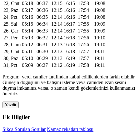
22, Cmt
05:18
06:37
12:15
16:15
17:53
19:08
23, Paz
05:17
06:36
12:15
16:16
17:54
19:08
24, Pzt
05:16
06:35
12:14
16:16
17:54
19:08
25, Sal
05:15
06:34
12:14
16:17
17:55
19:09
26, Çar
05:14
06:33
12:14
16:17
17:55
19:09
27, Per
05:13
06:32
12:14
16:18
17:56
19:10
28, Cum
05:12
06:31
12:13
16:18
17:56
19:10
29, Cmt
05:11
06:30
12:13
16:18
17:57
19:11
30, Paz
05:10
06:29
12:13
16:19
17:57
19:11
31, Pzt
05:09
06:27
12:12
16:19
17:58
19:11
Program, yerel camiler tarafından kabul edililenlerden farklı olabilir.
Güneşin doğuşunu ve batışını izleme veya camiden ezan sesini
duyma imkanınız varsa, o zaman kendi gözlemlerinizi kullanmanızı
öneririz.
Yazdir
Ek Bilgiler
Sıkça Sorulan Sorular
Namaz rekatları tablosu