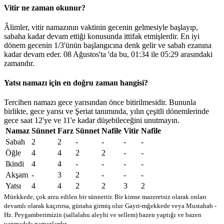
Vitir ne zaman okunur?
Âlimler, vitir namazının vaktinin gecenin gelmesiyle başlayıp,
sabaha kadar devam ettiği konusunda ittifak etmişlerdir. En iyi
dönem gecenin 1/3'ünün başlangıcına denk gelir ve sabah ezanına
kadar devam eder. 08 Ağustos'ta 'da bu,
01:34
ile
05:29
arasındaki
zamandır.
Yatsı namazı için en doğru zaman hangisi?
Tercihen namazı gece yarısından önce bitirilmesidir. Bununla
birlikte, gece yarısı ve Şeriat tanımında, yılın çeşitli dönemlerinde
gece saat 12'ye ve 11'e kadar düşebileceğini unutmayın.
Namaz
Sünnet
Farz
Sünnet
Nafile
Vitir
Nafile
Sabah
2
2
-
-
-
-
Öğle
4
4
2
2
-
-
Ikindi
4
4
-
-
-
-
Akşam
-
3
2
-
-
-
Yatsı
4
4
2
2
3
2
Müekkede, çok arzu edilen bir sünnettir. Bir kimse mazeretsiz olarak onları
devamlı olarak kaçırırsa, günaha girmiş olur
Gayri-mğekkede veya Mustahab -
Hz. Peygamberimizin (sallalahu aleyhi ve sellem) bazen yaptığı ve bazen
yapmadığı namazlardır.