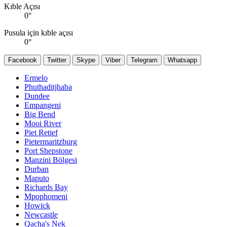
Kıble Açısı
0
°
Pusula için kıble açısı
0
°
Facebook
Twitter
Skype
Viber
Telegram
Whatsapp
Ermelo
Phuthaditjhaba
Dundee
Empangeni
Big Bend
Mooi River
Piet Retief
Pietermaritzburg
Port Shepstone
Manzini Bölgesi
Durban
Maputo
Richards Bay
Mpophomeni
Howick
Newcastle
Qacha's Nek