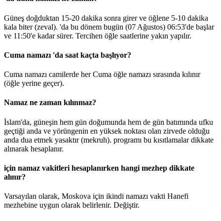
Güneş doğduktan 15-20 dakika sonra girer ve öğlene 5-10 dakika
kala biter (zeval). 'da bu dönem bugün (07 Ağustos)
06:53
'de başlar
ve
11:50
'e kadar sürer. Tercihen öğle saatlerine yakın yapılır.
Cuma namazı 'da saat kaçta başlıyor?
Cuma namazı camilerde her Cuma öğle namazı sırasında kılınır
(öğle yerine geçer).
Namaz ne zaman kılınmaz?
İslam'da, güneşin hem gün doğumunda hem de gün batımında ufku
geçtiği anda ve yörüngenin en yüksek noktası olan zirvede olduğu
anda dua etmek yasaktır (mekruh). programı bu kısıtlamalar dikkate
alınarak hesaplanır.
için namaz vakitleri hesaplanırken hangi mezhep dikkate
alınır?
Varsayılan olarak, Moskova için ikindi namazı vakti Hanefi
mezhebine uygun olarak belirlenir.
Değiştir
.