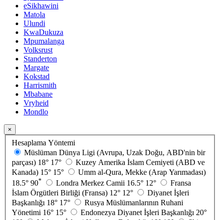
eSikhawini
Matola
Ulundi
KwaDukuza
Mpumalanga
Volksrust
Standerton
Margate
Kokstad
Harrismith
Mbabane
Vryheid
Mondlo
×
Hesaplama Yöntemi
Müslüman Dünya Ligi (Avrupa, Uzak Doğu, ABD'nin bir
parçası)
18°
17°
Kuzey Amerika İslam Cemiyeti (ABD ve
Kanada)
15°
15°
Umm al-Qura, Mekke (Arap Yarımadası)
*
18.5°
90
Londra Merkez Camii
16.5°
12°
Fransa
İslam Örgütleri Birliği (Fransa)
12°
12°
Diyanet İşleri
Başkanlığı
18°
17°
Rusya Müslümanlarının Ruhani
Yönetimi
16°
15°
Endonezya Diyanet İşleri Başkanlığı
20°