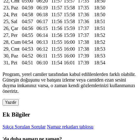
22, Cmt
05:00
06:20
11:57
15:57
17:35
18:50
23, Paz
04:59
06:19
11:57
15:58
17:35
18:50
24, Pzt
04:58
06:18
11:57
15:58
17:36
18:50
25, Sal
04:57
06:17
11:56
15:58
17:36
18:51
26, Çar
04:56
06:15
11:56
15:59
17:37
18:51
27, Per
04:55
06:14
11:56
15:59
17:37
18:52
28, Cum
04:54
06:13
11:55
16:00
17:38
18:52
29, Cmt
04:53
06:12
11:55
16:00
17:38
18:53
30, Paz
04:52
06:11
11:55
16:00
17:39
18:53
31, Pzt
04:51
06:10
11:54
16:01
17:39
18:54
Program, yerel camiler tarafından kabul edililenlerden farklı olabilir.
Güneşin doğuşunu ve batışını izleme veya camiden ezan sesini
duyma imkanınız varsa, o zaman kendi gözlemlerinizi kullanmanızı
öneririz.
Yazdir
Ek Bilgiler
Sıkça Sorulan Sorular
Namaz rekatları tablosu
'da duha namazı ne zaman?