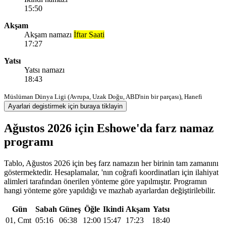
15:50
Akşam
Akşam namazı
İftar Saati
17:27
Yatsı
Yatsı namazı
18:43
Müslüman Dünya Ligi (Avrupa, Uzak Doğu, ABD'nin bir parçası), Hanefi
Ayarlari degistirmek için buraya tiklayin
Ağustos 2026 için Eshowe'da farz namaz
programı
Tablo, Ağustos 2026 için beş farz namazın her birinin tam zamanını
göstermektedir. Hesaplamalar, 'nın coğrafi koordinatları için ilahiyat
alimleri tarafından önerilen yönteme göre yapılmıştır. Programın
hangi yönteme göre yapıldığı ve mazhab ayarlardan değiştirilebilir.
Gün
Sabah
Güneş
Öğle
Ikindi
Akşam
Yatsı
01, Cmt
05:16
06:38
12:00
15:47
17:23
18:40