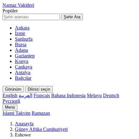
Namaz Vakitleri
Popüler
Şehir Ara
Ankara
İzmir
Şanlıurfa
Bursa
Adana
Gaziantep
Konya
Çankaya
Antalya
Bağcılar
Görünüm
Dilinizi seçin
English
العربية
Français
Bahasa Indonesia
Melayu
Deutsch
Русский
Menü
Islami Takvim
Ramazan
Anasayfa
Güney Afrika Cumhuriyeti
Eshowe