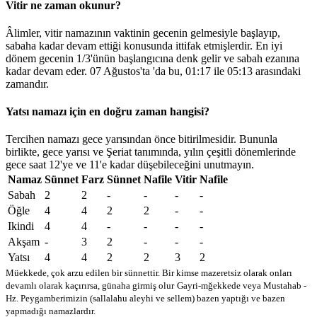
Vitir ne zaman okunur?
Âlimler, vitir namazının vaktinin gecenin gelmesiyle başlayıp,
sabaha kadar devam ettiği konusunda ittifak etmişlerdir. En iyi
dönem gecenin 1/3'ünün başlangıcına denk gelir ve sabah ezanına
kadar devam eder. 07 Ağustos'ta 'da bu,
01:17
ile
05:13
arasındaki
zamandır.
Yatsı namazı için en doğru zaman hangisi?
Tercihen namazı gece yarısından önce bitirilmesidir. Bununla
birlikte, gece yarısı ve Şeriat tanımında, yılın çeşitli dönemlerinde
gece saat 12'ye ve 11'e kadar düşebileceğini unutmayın.
Namaz
Sünnet
Farz
Sünnet
Nafile
Vitir
Nafile
Sabah
2
2
-
-
-
-
Öğle
4
4
2
2
-
-
Ikindi
4
4
-
-
-
-
Akşam
-
3
2
-
-
-
Yatsı
4
4
2
2
3
2
Müekkede, çok arzu edilen bir sünnettir. Bir kimse mazeretsiz olarak onları
devamlı olarak kaçırırsa, günaha girmiş olur
Gayri-mğekkede veya Mustahab -
Hz. Peygamberimizin (sallalahu aleyhi ve sellem) bazen yaptığı ve bazen
yapmadığı namazlardır.