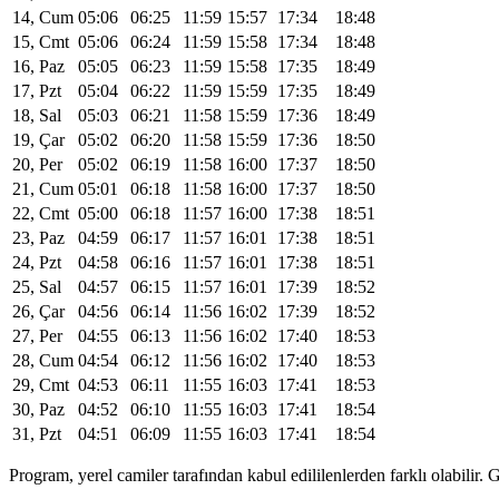
14, Cum
05:06
06:25
11:59
15:57
17:34
18:48
15, Cmt
05:06
06:24
11:59
15:58
17:34
18:48
16, Paz
05:05
06:23
11:59
15:58
17:35
18:49
17, Pzt
05:04
06:22
11:59
15:59
17:35
18:49
18, Sal
05:03
06:21
11:58
15:59
17:36
18:49
19, Çar
05:02
06:20
11:58
15:59
17:36
18:50
20, Per
05:02
06:19
11:58
16:00
17:37
18:50
21, Cum
05:01
06:18
11:58
16:00
17:37
18:50
22, Cmt
05:00
06:18
11:57
16:00
17:38
18:51
23, Paz
04:59
06:17
11:57
16:01
17:38
18:51
24, Pzt
04:58
06:16
11:57
16:01
17:38
18:51
25, Sal
04:57
06:15
11:57
16:01
17:39
18:52
26, Çar
04:56
06:14
11:56
16:02
17:39
18:52
27, Per
04:55
06:13
11:56
16:02
17:40
18:53
28, Cum
04:54
06:12
11:56
16:02
17:40
18:53
29, Cmt
04:53
06:11
11:55
16:03
17:41
18:53
30, Paz
04:52
06:10
11:55
16:03
17:41
18:54
31, Pzt
04:51
06:09
11:55
16:03
17:41
18:54
Program, yerel camiler tarafından kabul edililenlerden farklı olabili