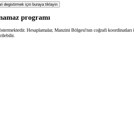
ri degistirmek için buraya tiklayin
z namaz programı
termektedir. Hesaplamalar, Manzini Bölgesi'nın coğrafi koordinatları içi
lebilir.