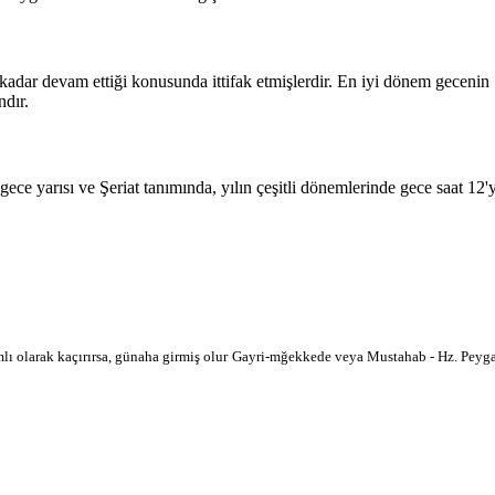
 kadar devam ettiği konusunda ittifak etmişlerdir. En iyi dönem geceni
dır.
 gece yarısı ve Şeriat tanımında, yılın çeşitli dönemlerinde gece saat 12
lı olarak kaçırırsa, günaha girmiş olur
Gayri-mğekkede veya Mustahab - Hz. Peygam