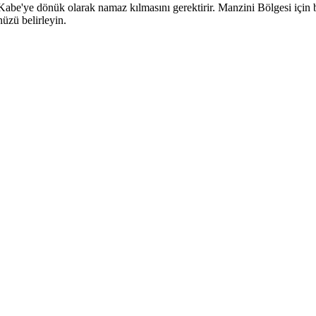
e'ye dönük olarak namaz kılmasını gerektirir. Manzini Bölgesi için bu y
üzü belirleyin.