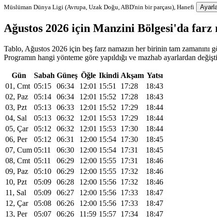
Müslüman Dünya Ligi (Avrupa, Uzak Doğu, ABD'nin bir parçası), Hanefi
Ayarla
Ağustos 2026 için Manzini Bölgesi'da far
Tablo, Ağustos 2026 için beş farz namazın her birinin tam zamanını gös
Programın hangi yönteme göre yapıldığı ve mazhab ayarlardan değiştiri
Gün
Sabah
Güneş
Öğle
Ikindi
Akşam
Yatsı
01, Cmt
05:15
06:34
12:01
15:51
17:28
18:43
02, Paz
05:14
06:34
12:01
15:52
17:28
18:43
03, Pzt
05:13
06:33
12:01
15:52
17:29
18:44
04, Sal
05:13
06:32
12:01
15:53
17:29
18:44
05, Çar
05:12
06:32
12:01
15:53
17:30
18:44
06, Per
05:12
06:31
12:00
15:54
17:30
18:45
07, Cum
05:11
06:30
12:00
15:54
17:31
18:45
08, Cmt
05:11
06:29
12:00
15:55
17:31
18:46
09, Paz
05:10
06:29
12:00
15:55
17:32
18:46
10, Pzt
05:09
06:28
12:00
15:56
17:32
18:46
11, Sal
05:09
06:27
12:00
15:56
17:33
18:47
12, Çar
05:08
06:26
12:00
15:56
17:33
18:47
13, Per
05:07
06:26
11:59
15:57
17:34
18:47