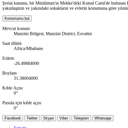
Şeriat kanunu, bir Müslüman'ın Mekke'deki Kutsal Cami'de bulunan Kab
yakınlaştırın ve yakındaki sokakların ve evlerin konumuna göre yönün
Konumumu bul
Mevcut konum
Manzini Bölgesi, Manzini District, Esvatini
Saat dilimi
Africa/Mbabane
Enlem
-26.49884000
Boylam
31.38004000
Kıble Açısı
0
°
Pusula için kıble açısı
0
°
Facebook
Twitter
Skype
Viber
Telegram
Whatsapp