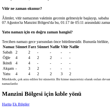
Vitir ne zaman okunur?
Âlimler, vitir namazının vaktinin gecenin gelmesiyle başlayıp, sabaha
07 Ağustos'ta Manzini Bölgesi'da bu,
01:17
ile
05:11
arasındaki zaman
Yatsı namazı için en doğru zaman hangisi?
Tercihen namazı gece yarısından önce bitirilmesidir. Bununla birlikte,
Namaz
Sünnet
Farz
Sünnet
Nafile
Vitir
Nafile
Sabah
2
2
-
-
-
-
Öğle
4
4
2
2
-
-
Ikindi
4
4
-
-
-
-
Akşam
-
3
2
-
-
-
Yatsı
4
4
2
2
3
2
Müekkede, çok arzu edilen bir sünnettir. Bir kimse mazeretsiz olarak onları devam
namazlardır.
Manzini Bölgesi için kıble yönü
Harita
Ek Bilgiler