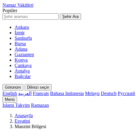
Namaz Vakitleri
Popüler
Şehir Ara
Ankara
İzmir
Şanlıurfa
Bursa
Adana
Gaziantep
Konya
Çankaya
Antalya
Bağcılar
Görünüm
Dilinizi seçin
English
العربية
Français
Bahasa Indonesia
Melayu
Deutsch
Русский
Menü
Islami Takvim
Ramazan
Anasayfa
Esvatini
Manzini Bölgesi