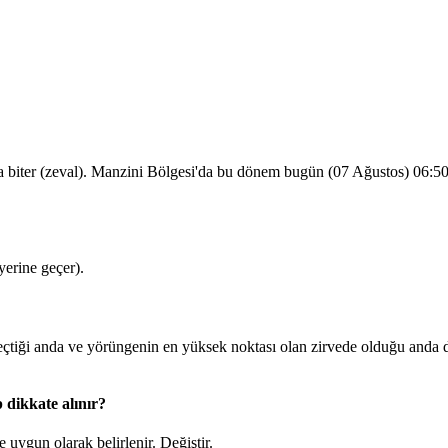
a biter (zeval). Manzini Bölgesi'da bu dönem bugün (07 Ağustos)
06:5
erine geçer).
tiği anda ve yörüngenin en yüksek noktası olan zirvede olduğu anda 
 dikkate alınır?
 uygun olarak belirlenir.
Değiştir
.