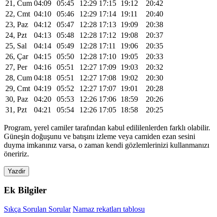
21, Cum
04:09
05:45
12:29
17:15
19:12
20:42
22, Cmt
04:10
05:46
12:29
17:14
19:11
20:40
23, Paz
04:12
05:47
12:28
17:13
19:09
20:38
24, Pzt
04:13
05:48
12:28
17:12
19:08
20:37
25, Sal
04:14
05:49
12:28
17:11
19:06
20:35
26, Çar
04:15
05:50
12:28
17:10
19:05
20:33
27, Per
04:16
05:51
12:27
17:09
19:03
20:32
28, Cum
04:18
05:51
12:27
17:08
19:02
20:30
29, Cmt
04:19
05:52
12:27
17:07
19:01
20:28
30, Paz
04:20
05:53
12:26
17:06
18:59
20:26
31, Pzt
04:21
05:54
12:26
17:05
18:58
20:25
Program, yerel camiler tarafından kabul edililenlerden farklı olabilir.
Güneşin doğuşunu ve batışını izleme veya camiden ezan sesini
duyma imkanınız varsa, o zaman kendi gözlemlerinizi kullanmanızı
öneririz.
Yazdir
Ek Bilgiler
Sıkça Sorulan Sorular
Namaz rekatları tablosu