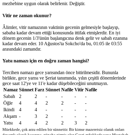
mezhebine uygun olarak belirlenir.
Değiştir
.
Vitir ne zaman okunur?
Âlimler, vitir namazının vaktinin gecenin gelmesiyle başlayıp,
sabaha kadar devam ettiği konusunda ittifak etmişlerdir. En iyi
dönem gecenin 1/3'ünün başlangıcına denk gelir ve sabah ezanına
kadar devam eder. 10 Ağustos'ta Sokcho'da bu,
01:05
ile
03:55
arasındaki zamandır.
Yatsı namazı için en doğru zaman hangisi?
Tercihen namazı gece yarısından önce bitirilmesidir. Bununla
birlikte, gece yarısı ve Şeriat tanımında, yılın çeşitli dönemlerinde
gece saat 12'ye ve 11'e kadar düşebileceğini unutmayın.
Namaz
Sünnet
Farz
Sünnet
Nafile
Vitir
Nafile
Sabah
2
2
-
-
-
-
Öğle
4
4
2
2
-
-
Ikindi
4
4
-
-
-
-
Akşam
-
3
2
-
-
-
Yatsı
4
4
2
2
3
2
Müekkede, çok arzu edilen bir sünnettir. Bir kimse mazeretsiz olarak onları
devamlı olarak kaçırırsa, günaha girmiş olur
Gayri-mğekkede veya Mustahab -