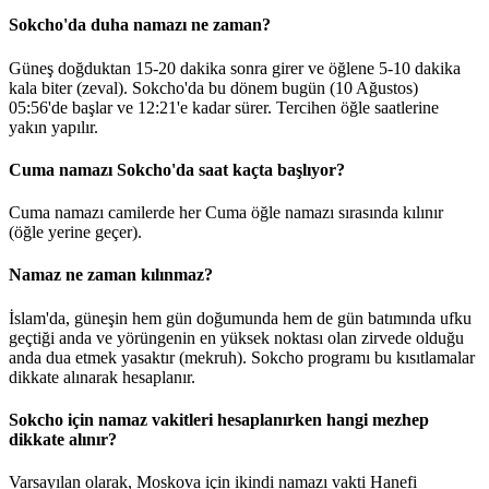
Sokcho'da duha namazı ne zaman?
Güneş doğduktan 15-20 dakika sonra girer ve öğlene 5-10 dakika
kala biter (zeval). Sokcho'da bu dönem bugün (10 Ağustos)
05:56
'de başlar ve
12:21
'e kadar sürer. Tercihen öğle saatlerine
yakın yapılır.
Cuma namazı Sokcho'da saat kaçta başlıyor?
Cuma namazı camilerde her Cuma öğle namazı sırasında kılınır
(öğle yerine geçer).
Namaz ne zaman kılınmaz?
İslam'da, güneşin hem gün doğumunda hem de gün batımında ufku
geçtiği anda ve yörüngenin en yüksek noktası olan zirvede olduğu
anda dua etmek yasaktır (mekruh). Sokcho programı bu kısıtlamalar
dikkate alınarak hesaplanır.
Sokcho için namaz vakitleri hesaplanırken hangi mezhep
dikkate alınır?
Varsayılan olarak, Moskova için ikindi namazı vakti Hanefi