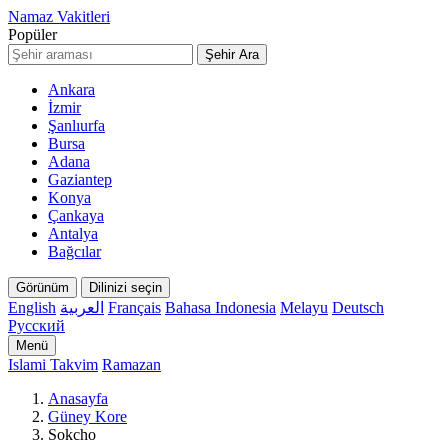
Namaz Vakitleri
Popüler
Şehir Ara
Ankara
İzmir
Şanlıurfa
Bursa
Adana
Gaziantep
Konya
Çankaya
Antalya
Bağcılar
Görünüm
Dilinizi seçin
English
العربية
Français
Bahasa Indonesia
Melayu
Deutsch
Русский
Menü
Islami Takvim
Ramazan
Anasayfa
Güney Kore
Sokcho