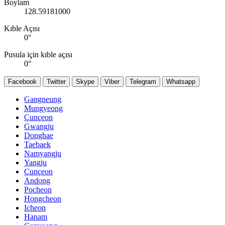
Boylam
128.59181000
Kıble Açısı
0
°
Pusula için kıble açısı
0
°
Facebook
Twitter
Skype
Viber
Telegram
Whatsapp
Gangneung
Mungyeong
Çunçeon
Gwangju
Donghae
Taebaek
Namyangju
Yangju
Çunçeon
Andong
Pocheon
Hongcheon
Icheon
Hanam