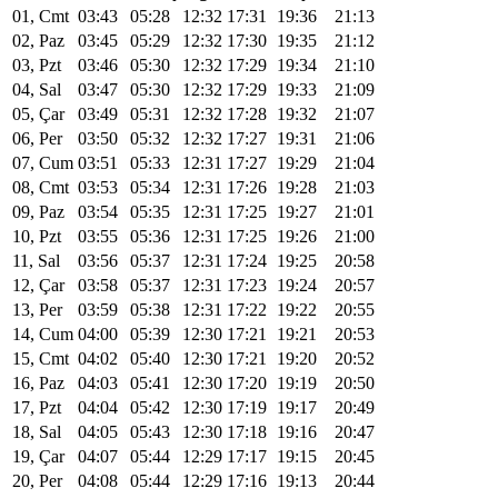
01, Cmt
03:43
05:28
12:32
17:31
19:36
21:13
02, Paz
03:45
05:29
12:32
17:30
19:35
21:12
03, Pzt
03:46
05:30
12:32
17:29
19:34
21:10
04, Sal
03:47
05:30
12:32
17:29
19:33
21:09
05, Çar
03:49
05:31
12:32
17:28
19:32
21:07
06, Per
03:50
05:32
12:32
17:27
19:31
21:06
07, Cum
03:51
05:33
12:31
17:27
19:29
21:04
08, Cmt
03:53
05:34
12:31
17:26
19:28
21:03
09, Paz
03:54
05:35
12:31
17:25
19:27
21:01
10, Pzt
03:55
05:36
12:31
17:25
19:26
21:00
11, Sal
03:56
05:37
12:31
17:24
19:25
20:58
12, Çar
03:58
05:37
12:31
17:23
19:24
20:57
13, Per
03:59
05:38
12:31
17:22
19:22
20:55
14, Cum
04:00
05:39
12:30
17:21
19:21
20:53
15, Cmt
04:02
05:40
12:30
17:21
19:20
20:52
16, Paz
04:03
05:41
12:30
17:20
19:19
20:50
17, Pzt
04:04
05:42
12:30
17:19
19:17
20:49
18, Sal
04:05
05:43
12:30
17:18
19:16
20:47
19, Çar
04:07
05:44
12:29
17:17
19:15
20:45
20, Per
04:08
05:44
12:29
17:16
19:13
20:44