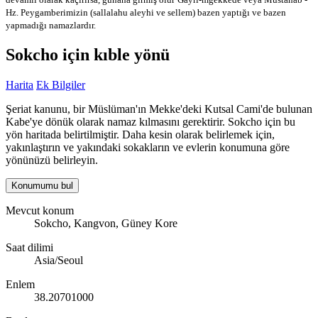
Hz. Peygamberimizin (sallalahu aleyhi ve sellem) bazen yaptığı ve bazen
yapmadığı namazlardır.
Sokcho için kıble yönü
Harita
Ek Bilgiler
Şeriat kanunu, bir Müslüman'ın Mekke'deki Kutsal Cami'de bulunan
Kabe'ye dönük olarak namaz kılmasını gerektirir. Sokcho için bu
yön haritada belirtilmiştir. Daha kesin olarak belirlemek için,
yakınlaştırın ve yakındaki sokakların ve evlerin konumuna göre
yönünüzü belirleyin.
Konumumu bul
Mevcut konum
Sokcho, Kangvon, Güney Kore
Saat dilimi
Asia/Seoul
Enlem
38.20701000