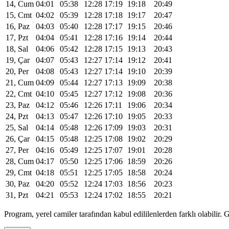
14, Cum
04:01
05:38
12:28
17:19
19:18
20:49
15, Cmt
04:02
05:39
12:28
17:18
19:17
20:47
16, Paz
04:03
05:40
12:28
17:17
19:15
20:46
17, Pzt
04:04
05:41
12:28
17:16
19:14
20:44
18, Sal
04:06
05:42
12:28
17:15
19:13
20:43
19, Çar
04:07
05:43
12:27
17:14
19:12
20:41
20, Per
04:08
05:43
12:27
17:14
19:10
20:39
21, Cum
04:09
05:44
12:27
17:13
19:09
20:38
22, Cmt
04:10
05:45
12:27
17:12
19:08
20:36
23, Paz
04:12
05:46
12:26
17:11
19:06
20:34
24, Pzt
04:13
05:47
12:26
17:10
19:05
20:33
25, Sal
04:14
05:48
12:26
17:09
19:03
20:31
26, Çar
04:15
05:48
12:25
17:08
19:02
20:29
27, Per
04:16
05:49
12:25
17:07
19:01
20:28
28, Cum
04:17
05:50
12:25
17:06
18:59
20:26
29, Cmt
04:18
05:51
12:25
17:05
18:58
20:24
30, Paz
04:20
05:52
12:24
17:03
18:56
20:23
31, Pzt
04:21
05:53
12:24
17:02
18:55
20:21
Program, yerel camiler tarafından kabul edililenlerden farklı olabili