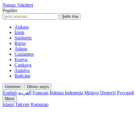
Namaz Vakitleri
Popüler
Şehir Ara
Ankara
İzmir
Şanlıurfa
Bursa
Adana
Gaziantep
Konya
Çankaya
Antalya
Bağcılar
Görünüm
Dilinizi seçin
English
العربية
Français
Bahasa Indonesia
Melayu
Deutsch
Русский
Menü
Islami Takvim
Ramazan