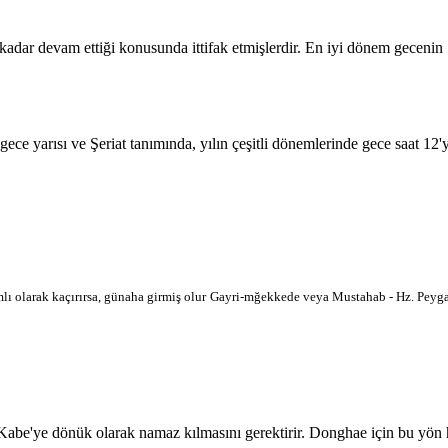
 kadar devam ettiği konusunda ittifak etmişlerdir. En iyi dönem geceni
 gece yarısı ve Şeriat tanımında, yılın çeşitli dönemlerinde gece saat 12
lı olarak kaçırırsa, günaha girmiş olur
Gayri-mğekkede veya Mustahab - Hz. Peygam
'ye dönük olarak namaz kılmasını gerektirir. Donghae için bu yön harit