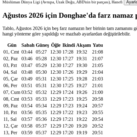
Müslüman Dünya Ligi (Avrupa, Uzak Doğu, ABD'nin bir parçası), Hanefi
Ayarla
Ağustos 2026 için Donghae'da farz namaz
Tablo, Ağustos 2026 için beş farz namazın her birinin tam zamanını gö
hangi yönteme göre yapıldığı ve mazhab ayarlardan değiştirilebilir.
Gün
Sabah
Güneş
Öğle
Ikindi
Akşam
Yatsı
01, Cmt
03:44
05:27
12:30
17:28
19:32
21:08
02, Paz
03:46
05:28
12:30
17:27
19:31
21:07
03, Pzt
03:47
05:29
12:30
17:27
19:30
21:05
04, Sal
03:48
05:30
12:30
17:26
19:29
21:04
05, Çar
03:49
05:31
12:30
17:25
19:28
21:03
06, Per
03:51
05:31
12:30
17:25
19:27
21:01
07, Cum
03:52
05:32
12:29
17:24
19:26
21:00
08, Cmt
03:53
05:33
12:29
17:23
19:25
20:58
09, Paz
03:54
05:34
12:29
17:23
19:24
20:57
10, Pzt
03:56
05:35
12:29
17:22
19:23
20:55
11, Sal
03:57
05:36
12:29
17:21
19:22
20:54
12, Çar
03:58
05:37
12:29
17:20
19:20
20:52
13, Per
03:59
05:37
12:29
17:20
19:19
20:51