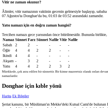
Vitir ne zaman okunur?
Âlimler, vitir namazının vaktinin gecenin gelmesiyle başlayıp, sabaha
07 Ağustos'ta Donghae'da bu,
01:03
ile
03:52
arasındaki zamandır.
Yatsı namazı için en doğru zaman hangisi?
Tercihen namazı gece yarısından önce bitirilmesidir. Bununla birlikte,
Namaz
Sünnet
Farz
Sünnet
Nafile
Vitir
Nafile
Sabah
2
2
-
-
-
-
Öğle
4
4
2
2
-
-
Ikindi
4
4
-
-
-
-
Akşam
-
3
2
-
-
-
Yatsı
4
4
2
2
3
2
Müekkede, çok arzu edilen bir sünnettir. Bir kimse mazeretsiz olarak onları devam
namazlardır.
Donghae için kıble yönü
Harita
Ek Bilgiler
Şeriat kanunu, bir Müslüman'ın Mekke'deki Kutsal Cami'de bulunan Kabe