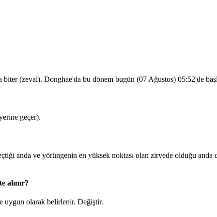
la biter (zeval). Donghae'da bu dönem bugün (07 Ağustos)
05:52
'de baş
erine geçer).
iği anda ve yörüngenin en yüksek noktası olan zirvede olduğu anda d
e alınır?
 uygun olarak belirlenir.
Değiştir
.