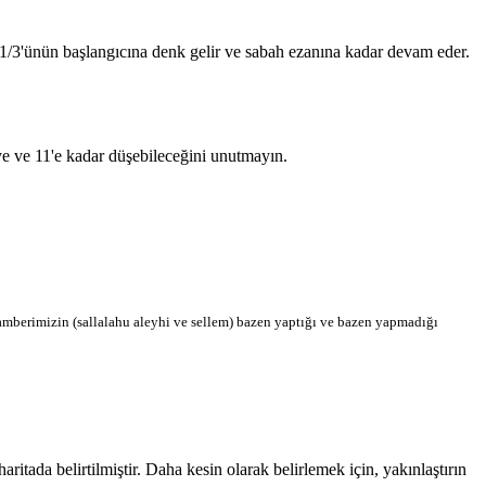
n 1/3'ünün başlangıcına denk gelir ve sabah ezanına kadar devam eder.
'ye ve 11'e kadar düşebileceğini unutmayın.
berimizin (sallalahu aleyhi ve sellem) bazen yaptığı ve bazen yapmadığı
ada belirtilmiştir. Daha kesin olarak belirlemek için, yakınlaştırın