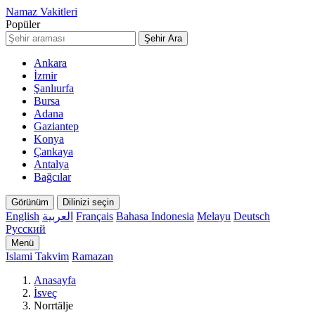
Namaz Vakitleri
Popüler
Şehir Ara
Ankara
İzmir
Şanlıurfa
Bursa
Adana
Gaziantep
Konya
Çankaya
Antalya
Bağcılar
Görünüm
Dilinizi seçin
English
العربية
Français
Bahasa Indonesia
Melayu
Deutsch
Русский
Menü
Islami Takvim
Ramazan
Anasayfa
İsveç
Norrtälje