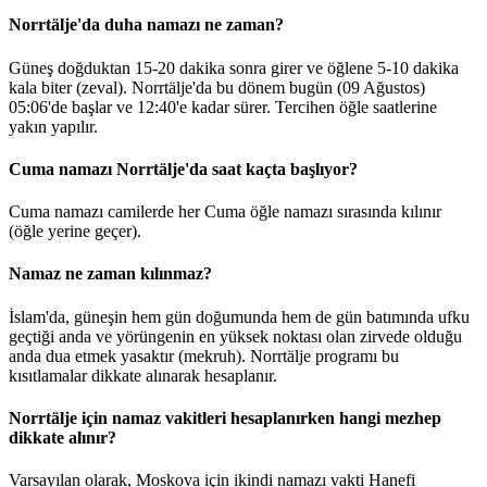
Norrtälje'da duha namazı ne zaman?
Güneş doğduktan 15-20 dakika sonra girer ve öğlene 5-10 dakika
kala biter (zeval). Norrtälje'da bu dönem bugün (09 Ağustos)
05:06
'de başlar ve
12:40
'e kadar sürer. Tercihen öğle saatlerine
yakın yapılır.
Cuma namazı Norrtälje'da saat kaçta başlıyor?
Cuma namazı camilerde her Cuma öğle namazı sırasında kılınır
(öğle yerine geçer).
Namaz ne zaman kılınmaz?
İslam'da, güneşin hem gün doğumunda hem de gün batımında ufku
geçtiği anda ve yörüngenin en yüksek noktası olan zirvede olduğu
anda dua etmek yasaktır (mekruh). Norrtälje programı bu
kısıtlamalar dikkate alınarak hesaplanır.
Norrtälje için namaz vakitleri hesaplanırken hangi mezhep
dikkate alınır?
Varsayılan olarak, Moskova için ikindi namazı vakti Hanefi