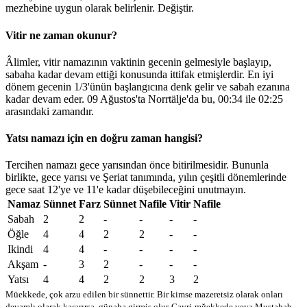
mezhebine uygun olarak belirlenir.
Değiştir
.
Vitir ne zaman okunur?
Âlimler, vitir namazının vaktinin gecenin gelmesiyle başlayıp,
sabaha kadar devam ettiği konusunda ittifak etmişlerdir. En iyi
dönem gecenin 1/3'ünün başlangıcına denk gelir ve sabah ezanına
kadar devam eder. 09 Ağustos'ta Norrtälje'da bu,
00:34
ile
02:25
arasındaki zamandır.
Yatsı namazı için en doğru zaman hangisi?
Tercihen namazı gece yarısından önce bitirilmesidir. Bununla
birlikte, gece yarısı ve Şeriat tanımında, yılın çeşitli dönemlerinde
gece saat 12'ye ve 11'e kadar düşebileceğini unutmayın.
Namaz
Sünnet
Farz
Sünnet
Nafile
Vitir
Nafile
Sabah
2
2
-
-
-
-
Öğle
4
4
2
2
-
-
Ikindi
4
4
-
-
-
-
Akşam
-
3
2
-
-
-
Yatsı
4
4
2
2
3
2
Müekkede, çok arzu edilen bir sünnettir. Bir kimse mazeretsiz olarak onları
devamlı olarak kaçırırsa, günaha girmiş olur
Gayri-mğekkede veya Mustahab -