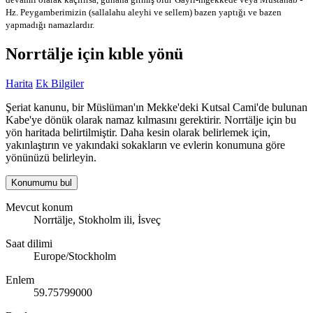
Hz. Peygamberimizin (sallalahu aleyhi ve sellem) bazen yaptığı ve bazen
yapmadığı namazlardır.
Norrtälje için kıble yönü
Harita
Ek Bilgiler
Şeriat kanunu, bir Müslüman'ın Mekke'deki Kutsal Cami'de bulunan
Kabe'ye dönük olarak namaz kılmasını gerektirir. Norrtälje için bu
yön haritada belirtilmiştir. Daha kesin olarak belirlemek için,
yakınlaştırın ve yakındaki sokakların ve evlerin konumuna göre
yönünüzü belirleyin.
Konumumu bul
Mevcut konum
Norrtälje, Stokholm ili, İsveç
Saat dilimi
Europe/Stockholm
Enlem
59.75799000