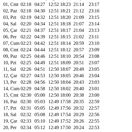
01, Cmt
02:18
04:27
12:52
18:23
21:14
23:17
02, Paz
02:18
04:30
12:51
18:21
21:12
23:16
03, Pzt
02:19
04:32
12:51
18:20
21:09
23:15
04, Sal
02:20
04:34
12:51
18:18
21:07
23:14
05, Çar
02:21
04:37
12:51
18:17
21:04
23:13
06, Per
02:22
04:39
12:51
18:15
21:02
23:11
07, Cum
02:23
04:42
12:51
18:14
20:59
23:10
08, Cmt
02:24
04:44
12:51
18:12
20:57
23:09
09, Paz
02:25
04:46
12:51
18:10
20:54
23:08
10, Pzt
02:25
04:49
12:51
18:09
20:51
23:07
11, Sal
02:26
04:51
12:50
18:07
20:49
23:05
12, Çar
02:27
04:53
12:50
18:05
20:46
23:04
13, Per
02:28
04:56
12:50
18:04
20:43
23:03
14, Cum
02:29
04:58
12:50
18:02
20:40
23:01
15, Cmt
02:30
05:00
12:50
18:00
20:38
23:00
16, Paz
02:30
05:03
12:49
17:58
20:35
22:59
17, Pzt
02:31
05:05
12:49
17:56
20:32
22:57
18, Sal
02:32
05:08
12:49
17:54
20:29
22:56
19, Çar
02:33
05:10
12:49
17:52
20:26
22:55
20, Per
02:34
05:12
12:49
17:50
20:24
22:53