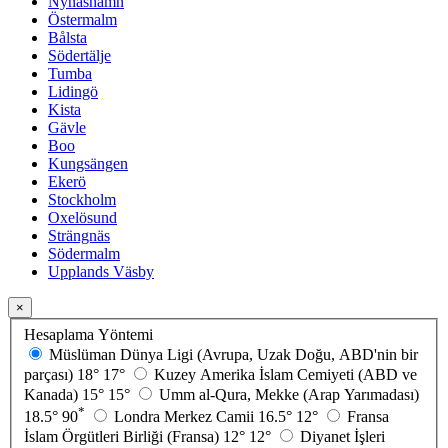
Nynäshamn
Östermalm
Bålsta
Södertälje
Tumba
Lidingö
Kista
Gävle
Boo
Kungsängen
Ekerö
Stockholm
Oxelösund
Strängnäs
Södermalm
Upplands Väsby
×
Hesaplama Yöntemi
Müslüman Dünya Ligi (Avrupa, Uzak Doğu, ABD'nin bir
parçası)
18°
17°
Kuzey Amerika İslam Cemiyeti (ABD ve
Kanada)
15°
15°
Umm al-Qura, Mekke (Arap Yarımadası)
*
18.5°
90
Londra Merkez Camii
16.5°
12°
Fransa
İslam Örgütleri Birliği (Fransa)
12°
12°
Diyanet İşleri