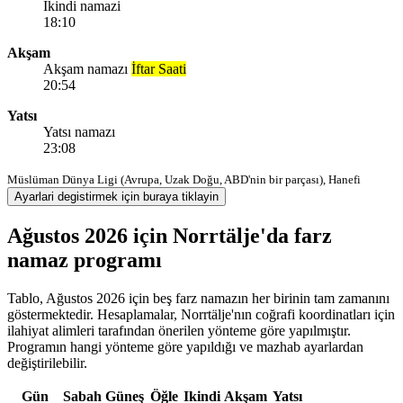
Ikindi namazi
18:10
Akşam
Akşam namazı
İftar Saati
20:54
Yatsı
Yatsı namazı
23:08
Müslüman Dünya Ligi (Avrupa, Uzak Doğu, ABD'nin bir parçası), Hanefi
Ayarlari degistirmek için buraya tiklayin
Ağustos 2026 için Norrtälje'da farz
namaz programı
Tablo, Ağustos 2026 için beş farz namazın her birinin tam zamanını
göstermektedir. Hesaplamalar, Norrtälje'nın coğrafi koordinatları için
ilahiyat alimleri tarafından önerilen yönteme göre yapılmıştır.
Programın hangi yönteme göre yapıldığı ve mazhab ayarlardan
değiştirilebilir.
Gün
Sabah
Güneş
Öğle
Ikindi
Akşam
Yatsı