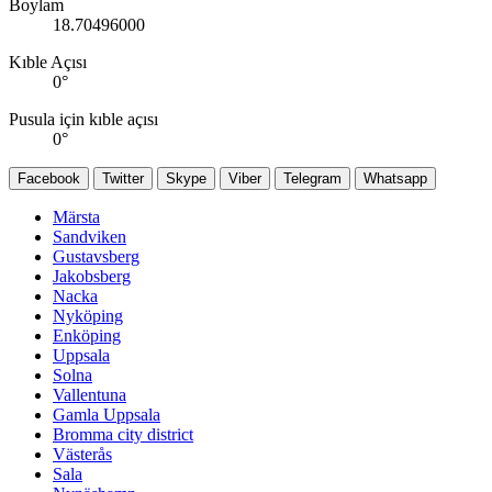
Boylam
18.70496000
Kıble Açısı
0
°
Pusula için kıble açısı
0
°
Facebook
Twitter
Skype
Viber
Telegram
Whatsapp
Märsta
Sandviken
Gustavsberg
Jakobsberg
Nacka
Nyköping
Enköping
Uppsala
Solna
Vallentuna
Gamla Uppsala
Bromma city district
Västerås
Sala