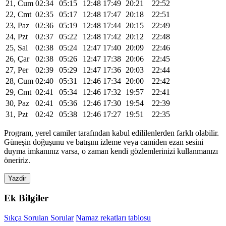
21, Cum
02:34
05:15
12:48
17:49
20:21
22:52
22, Cmt
02:35
05:17
12:48
17:47
20:18
22:51
23, Paz
02:36
05:19
12:48
17:44
20:15
22:49
24, Pzt
02:37
05:22
12:48
17:42
20:12
22:48
25, Sal
02:38
05:24
12:47
17:40
20:09
22:46
26, Çar
02:38
05:26
12:47
17:38
20:06
22:45
27, Per
02:39
05:29
12:47
17:36
20:03
22:44
28, Cum
02:40
05:31
12:46
17:34
20:00
22:42
29, Cmt
02:41
05:34
12:46
17:32
19:57
22:41
30, Paz
02:41
05:36
12:46
17:30
19:54
22:39
31, Pzt
02:42
05:38
12:46
17:27
19:51
22:35
Program, yerel camiler tarafından kabul edililenlerden farklı olabilir.
Güneşin doğuşunu ve batışını izleme veya camiden ezan sesini
duyma imkanınız varsa, o zaman kendi gözlemlerinizi kullanmanızı
öneririz.
Yazdir
Ek Bilgiler
Sıkça Sorulan Sorular
Namaz rekatları tablosu