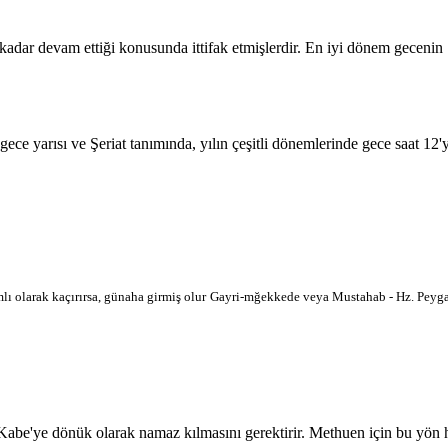
 kadar devam ettiği konusunda ittifak etmişlerdir. En iyi dönem geceni
 gece yarısı ve Şeriat tanımında, yılın çeşitli dönemlerinde gece saat 12
lı olarak kaçırırsa, günaha girmiş olur
Gayri-mğekkede veya Mustahab - Hz. Peygam
'ye dönük olarak namaz kılmasını gerektirir. Methuen için bu yön harit