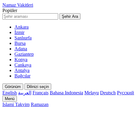
Namaz Vakitleri
Popüler
Şehir Ara
Ankara
İzmir
Şanlıurfa
Bursa
Adana
Gaziantep
Konya
Çankaya
Antalya
Bağcılar
Görünüm
Dilinizi seçin
English
العربية
Français
Bahasa Indonesia
Melayu
Deutsch
Русский
Menü
Islami Takvim
Ramazan