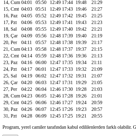
14, Cum
04:01
05:50
12:49
17:44
19:48
21:29
15, Cmt
04:03
05:51
12:49
17:43
19:46
21:27
16, Paz
04:05
05:52
12:49
17:42
19:45
21:25
17, Pzt
04:06
05:53
12:49
17:41
19:43
21:23
18, Sal
04:08
05:55
12:49
17:40
19:42
21:21
19, Çar
04:09
05:56
12:48
17:39
19:40
21:19
20, Per
04:11
05:57
12:48
17:38
19:39
21:17
21, Cum
04:13
05:58
12:48
17:37
19:37
21:15
22, Cmt
04:14
05:59
12:48
17:36
19:36
21:13
23, Paz
04:16
06:00
12:47
17:35
19:34
21:11
24, Pzt
04:17
06:01
12:47
17:33
19:32
21:09
25, Sal
04:19
06:02
12:47
17:32
19:31
21:07
26, Çar
04:20
06:03
12:47
17:31
19:29
21:05
27, Per
04:22
06:04
12:46
17:30
19:28
21:03
28, Cum
04:23
06:05
12:46
17:28
19:26
21:01
29, Cmt
04:25
06:06
12:46
17:27
19:24
20:59
30, Paz
04:26
06:07
12:45
17:26
19:23
20:57
31, Pzt
04:28
06:09
12:45
17:25
19:21
20:55
Program, yerel camiler tarafından kabul edililenlerden farklı olabili