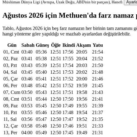
Müslüman Dünya Ligi (Avrupa, Uzak Doğu, ABD'nin bir parçası), Hanefi
Ayarla
Ağustos 2026 için Methuen'da farz namaz
Tablo, Ağustos 2026 için beş farz namazın her birinin tam zamanını gö
hangi yönteme göre yapıldığı ve mazhab ayarlardan değiştirilebilir.
Gün
Sabah
Güneş
Öğle
Ikindi
Akşam
Yatsı
01, Cmt
03:40
05:36
12:51
17:56
20:05
21:54
02, Paz
03:41
05:38
12:51
17:55
20:04
21:52
03, Pzt
03:43
05:39
12:51
17:54
20:03
21:50
04, Sal
03:45
05:40
12:51
17:53
20:02
21:48
05, Çar
03:46
05:41
12:51
17:52
20:00
21:46
06, Per
03:48
05:42
12:51
17:52
19:59
21:45
07, Cum
03:50
05:43
12:51
17:51
19:58
21:43
08, Cmt
03:51
05:44
12:50
17:50
19:56
21:41
09, Paz
03:53
05:45
12:50
17:49
19:55
21:39
10, Pzt
03:55
05:46
12:50
17:48
19:54
21:37
11, Sal
03:56
05:47
12:50
17:47
19:52
21:35
12, Çar
03:58
05:48
12:50
17:46
19:51
21:33
13, Per
04:00
05:49
12:50
17:45
19:49
21:31