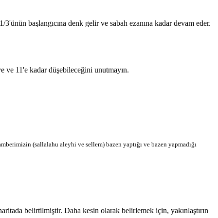
n 1/3'ünün başlangıcına denk gelir ve sabah ezanına kadar devam eder.
'ye ve 11'e kadar düşebileceğini unutmayın.
berimizin (sallalahu aleyhi ve sellem) bazen yaptığı ve bazen yapmadığı
ada belirtilmiştir. Daha kesin olarak belirlemek için, yakınlaştırın