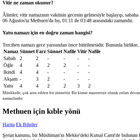
Vitir ne zaman okunur?
Âlimler, vitir namazının vaktinin gecenin gelmesiyle başlayıp, sabaha
06 Ağustos'ta Methuen'da bu,
01:11
ile
03:48
arasındaki zamandır.
Yatsı namazı için en doğru zaman hangisi?
Tercihen namazı gece yarısından önce bitirilmesidir. Bununla birlikte,
Namaz
Sünnet
Farz
Sünnet
Nafile
Vitir
Nafile
Sabah
2
2
-
-
-
-
Öğle
4
4
2
2
-
-
Ikindi
4
4
-
-
-
-
Akşam
-
3
2
-
-
-
Yatsı
4
4
2
2
3
2
Müekkede, çok arzu edilen bir sünnettir. Bir kimse mazeretsiz olarak onları devam
namazlardır.
Methuen için kıble yönü
Harita
Ek Bilgiler
Şeriat kanunu, bir Müslüman'ın Mekke'deki Kutsal Cami'de bulunan Kabe