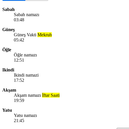
Sabah
Sabah namazı
03:48
Güneş
Güneş Vakti
Mekruh
05:42
Öğle
Öğle namazı
12:51
Ikindi
Ikindi namazi
17:52
Akşam
Akşam namazı
İftar Saati
19:59
Yatsı
Yatsı namazı
21:45