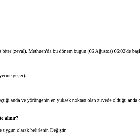
a biter (zeval). Methuen'da bu dönem bugün (06 Ağustos)
06:02
'de baş
erine geçer).
iği anda ve yörüngenin en yüksek noktası olan zirvede olduğu anda d
e alınır?
 uygun olarak belirlenir.
Değiştir
.