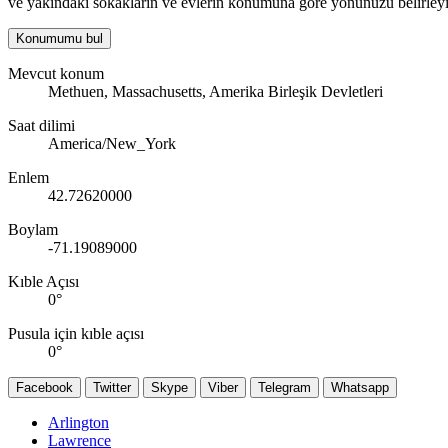
ve yakındaki sokakların ve evlerin konumuna göre yönünüzü belirleyi
Konumumu bul
Mevcut konum
Methuen, Massachusetts, Amerika Birleşik Devletleri
Saat dilimi
America/New_York
Enlem
42.72620000
Boylam
-71.19089000
Kıble Açısı
0
°
Pusula için kıble açısı
0
°
Facebook
Twitter
Skype
Viber
Telegram
Whatsapp
Arlington
Lawrence