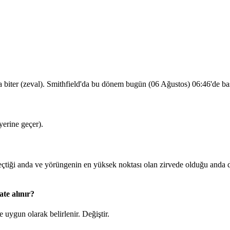
 biter (zeval). Smithfield'da bu dönem bugün (06 Ağustos)
06:46
'de ba
erine geçer).
iği anda ve yörüngenin en yüksek noktası olan zirvede olduğu anda du
te alınır?
 uygun olarak belirlenir.
Değiştir
.