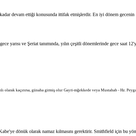
 kadar devam ettiği konusunda ittifak etmişlerdir. En iyi dönem geceni
 gece yarısı ve Şeriat tanımında, yılın çeşitli dönemlerinde gece saat 12
lı olarak kaçırırsa, günaha girmiş olur
Gayri-mğekkede veya Mustahab - Hz. Peygam
'ye dönük olarak namaz kılmasını gerektirir. Smithfield için bu yön har