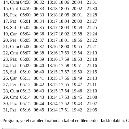
14, Cum
04:58
06:32
13:18
18:06
20:04
21:31
15, Cmt
04:59
06:33
13:18
18:05
20:02
21:30
16, Paz
05:00
06:33
13:18
18:05
20:01
21:28
17, Pzt
05:01
06:34
13:17
18:04
20:00
21:27
18, Sal
05:02
06:35
13:17
18:03
19:59
21:25
19, Çar
05:04
06:36
13:17
18:02
19:58
21:24
20, Per
05:05
06:37
13:17
18:01
19:56
21:22
21, Cum
05:06
06:37
13:16
18:00
19:55
21:21
22, Cmt
05:07
06:38
13:16
17:59
19:54
21:19
23, Paz
05:08
06:39
13:16
17:59
19:53
21:18
24, Pzt
05:09
06:40
13:16
17:58
19:51
21:16
25, Sal
05:10
06:40
13:15
17:57
19:50
21:15
26, Çar
05:11
06:41
13:15
17:56
19:49
21:13
27, Per
05:12
06:42
13:15
17:55
19:47
21:11
28, Cum
05:13
06:43
13:15
17:54
19:46
21:10
29, Cmt
05:14
06:43
13:14
17:53
19:45
21:08
30, Paz
05:15
06:44
13:14
17:52
19:43
21:07
31, Pzt
05:16
06:45
13:14
17:51
19:42
21:05
Program, yerel camiler tarafından kabul edililenlerden farklı olabili