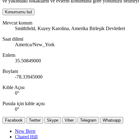
ve yakındaki sokakların ve evlerin konumuna göre yönünüzü belirleyi
Konumumu bul
Mevcut konum
Smithfield, Kuzey Karolina, Amerika Birleşik Devletleri
Saat dilimi
America/New_York
Enlem
35.50849000
Boylam
-78.33945000
Kıble Açısı
0
°
Pusula için kıble açısı
0
°
Facebook
Twitter
Skype
Viber
Telegram
Whatsapp
New Bern
Chapel Hill