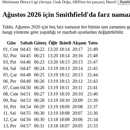
Müslüman Dünya Ligi (Avrupa, Uzak Doğu, ABD'nin bir parçası), Hanefi
Ayarla
Ağustos 2026 için Smithfield'da farz nam
Tablo, Ağustos 2026 için beş farz namazın her birinin tam zamanını gös
hangi yönteme göre yapıldığı ve mazhab ayarlardan değiştirilebilir.
Gün
Sabah
Güneş
Öğle
Ikindi
Akşam
Yatsı
01, Cmt
04:43
06:22
13:20
18:14
20:17
21:49
02, Paz
04:45
06:23
13:20
18:14
20:16
21:48
03, Pzt
04:46
06:23
13:20
18:13
20:15
21:47
04, Sal
04:47
06:24
13:19
18:13
20:14
21:45
05, Çar
04:48
06:25
13:19
18:12
20:13
21:44
06, Per
04:49
06:26
13:19
18:12
20:12
21:43
07, Cum
04:50
06:26
13:19
18:11
20:11
21:41
08, Cmt
04:51
06:27
13:19
18:10
20:10
21:40
09, Paz
04:53
06:28
13:19
18:10
20:09
21:39
10, Pzt
04:54
06:29
13:19
18:09
20:08
21:37
11, Sal
04:55
06:30
13:19
18:08
20:07
21:36
12, Çar
04:56
06:30
13:18
18:08
20:06
21:34
13, Per
04:57
06:31
13:18
18:07
20:05
21:33