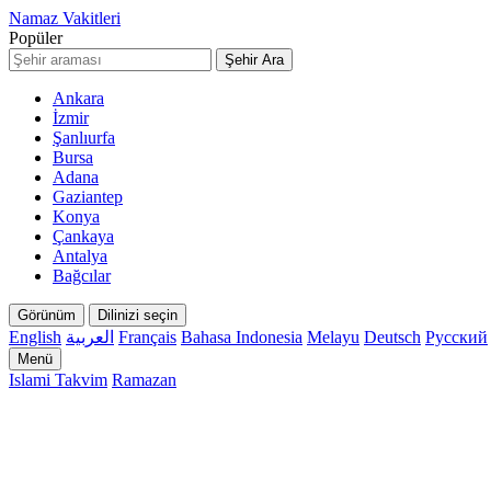
Namaz Vakitleri
Popüler
Şehir Ara
Ankara
İzmir
Şanlıurfa
Bursa
Adana
Gaziantep
Konya
Çankaya
Antalya
Bağcılar
Görünüm
Dilinizi seçin
English
العربية
Français
Bahasa Indonesia
Melayu
Deutsch
Русский
Menü
Islami Takvim
Ramazan