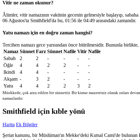
Vitir ne zaman okunur?
Âlimler, vitir namazının vaktinin gecenin gelmesiyle başlayıp, sabaha
06 Ağustos'ta Smithfield'da bu,
01:56
ile
04:49
arasındaki zamandır.
Yatsı namazı için en doğru zaman hangisi?
Tercihen namazı gece yarısından önce bitirilmesidir. Bununla birlikte,
Namaz
Sünnet
Farz
Sünnet
Nafile
Vitir
Nafile
Sabah
2
2
-
-
-
-
Öğle
4
4
2
2
-
-
Ikindi
4
4
-
-
-
-
Akşam
-
3
2
-
-
-
Yatsı
4
4
2
2
3
2
Müekkede, çok arzu edilen bir sünnettir. Bir kimse mazeretsiz olarak onları devam
namazlardır.
Smithfield için kıble yönü
Harita
Ek Bilgiler
Şeriat kanunu, bir Müslüman'ın Mekke'deki Kutsal Cami'de bulunan Kabe