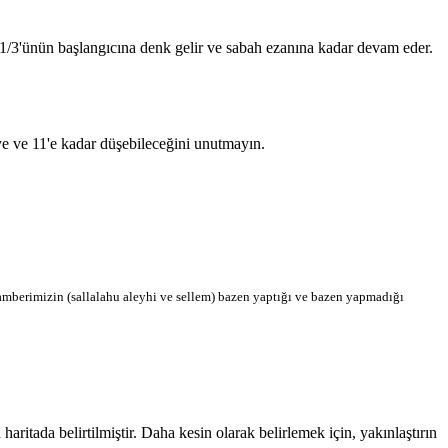
n 1/3'ünün başlangıcına denk gelir ve sabah ezanına kadar devam eder.
'ye ve 11'e kadar düşebileceğini unutmayın.
berimizin (sallalahu aleyhi ve sellem) bazen yaptığı ve bazen yapmadığı
itada belirtilmiştir. Daha kesin olarak belirlemek için, yakınlaştırın