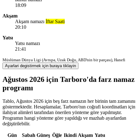
18:09
Akşam
Akşam namazı
İftar Saati
20:10
Yatsı
Yatsı namazı
21:41
Müslüman Dünya Ligi (Avrupa, Uzak Doğu, ABD'nin bir parçası), Hanefi
Ayarlari degistirmek için buraya tiklayin
Ağustos 2026 için Tarboro'da farz namaz
programı
Tablo, Ağustos 2026 için beş farz namazın her birinin tam zamanını
göstermektedir. Hesaplamalar, Tarboro'nın coğrafi koordinatları için
ilahiyat alimleri tarafından önerilen yönteme göre yapılmıştır.
Programın hangi yönteme göre yapıldığı ve mazhab ayarlardan
değiştirilebilir.
Gün
Sabah
Güneş
Öğle
Ikindi
Akşam
Yatsı