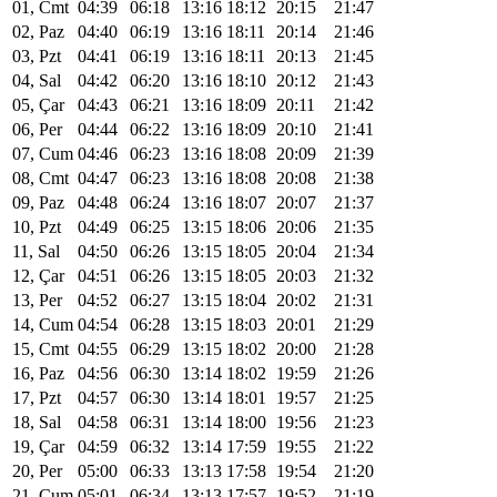
01, Cmt
04:39
06:18
13:16
18:12
20:15
21:47
02, Paz
04:40
06:19
13:16
18:11
20:14
21:46
03, Pzt
04:41
06:19
13:16
18:11
20:13
21:45
04, Sal
04:42
06:20
13:16
18:10
20:12
21:43
05, Çar
04:43
06:21
13:16
18:09
20:11
21:42
06, Per
04:44
06:22
13:16
18:09
20:10
21:41
07, Cum
04:46
06:23
13:16
18:08
20:09
21:39
08, Cmt
04:47
06:23
13:16
18:08
20:08
21:38
09, Paz
04:48
06:24
13:16
18:07
20:07
21:37
10, Pzt
04:49
06:25
13:15
18:06
20:06
21:35
11, Sal
04:50
06:26
13:15
18:05
20:04
21:34
12, Çar
04:51
06:26
13:15
18:05
20:03
21:32
13, Per
04:52
06:27
13:15
18:04
20:02
21:31
14, Cum
04:54
06:28
13:15
18:03
20:01
21:29
15, Cmt
04:55
06:29
13:15
18:02
20:00
21:28
16, Paz
04:56
06:30
13:14
18:02
19:59
21:26
17, Pzt
04:57
06:30
13:14
18:01
19:57
21:25
18, Sal
04:58
06:31
13:14
18:00
19:56
21:23
19, Çar
04:59
06:32
13:14
17:59
19:55
21:22
20, Per
05:00
06:33
13:13
17:58
19:54
21:20
21, Cum
05:01
06:34
13:13
17:57
19:52
21:19