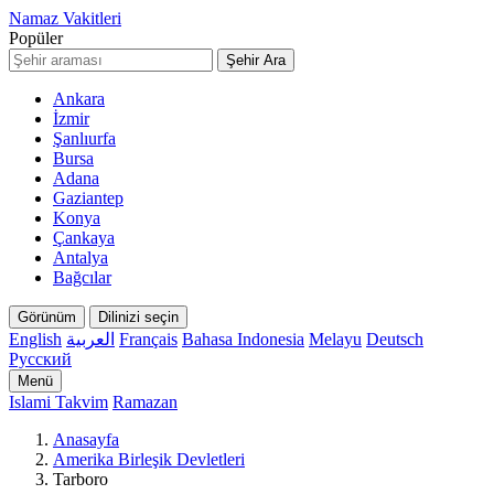
Namaz Vakitleri
Popüler
Şehir Ara
Ankara
İzmir
Şanlıurfa
Bursa
Adana
Gaziantep
Konya
Çankaya
Antalya
Bağcılar
Görünüm
Dilinizi seçin
English
العربية
Français
Bahasa Indonesia
Melayu
Deutsch
Русский
Menü
Islami Takvim
Ramazan
Anasayfa
Amerika Birleşik Devletleri
Tarboro