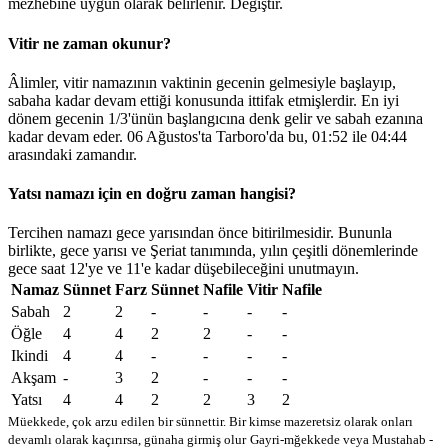
mezhebine uygun olarak belirlenir.
Değiştir
.
Vitir ne zaman okunur?
Âlimler, vitir namazının vaktinin gecenin gelmesiyle başlayıp,
sabaha kadar devam ettiği konusunda ittifak etmişlerdir. En iyi
dönem gecenin 1/3'ünün başlangıcına denk gelir ve sabah ezanına
kadar devam eder. 06 Ağustos'ta Tarboro'da bu,
01:52
ile
04:44
arasındaki zamandır.
Yatsı namazı için en doğru zaman hangisi?
Tercihen namazı gece yarısından önce bitirilmesidir. Bununla
birlikte, gece yarısı ve Şeriat tanımında, yılın çeşitli dönemlerinde
gece saat 12'ye ve 11'e kadar düşebileceğini unutmayın.
Namaz
Sünnet
Farz
Sünnet
Nafile
Vitir
Nafile
Sabah
2
2
-
-
-
-
Öğle
4
4
2
2
-
-
Ikindi
4
4
-
-
-
-
Akşam
-
3
2
-
-
-
Yatsı
4
4
2
2
3
2
Müekkede, çok arzu edilen bir sünnettir. Bir kimse mazeretsiz olarak onları
devamlı olarak kaçırırsa, günaha girmiş olur
Gayri-mğekkede veya Mustahab -