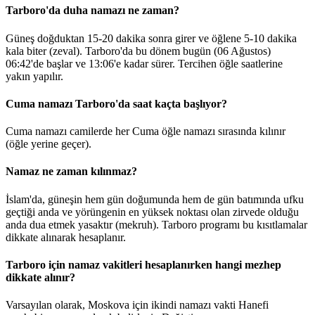
Tarboro'da duha namazı ne zaman?
Güneş doğduktan 15-20 dakika sonra girer ve öğlene 5-10 dakika
kala biter (zeval). Tarboro'da bu dönem bugün (06 Ağustos)
06:42
'de başlar ve
13:06
'e kadar sürer. Tercihen öğle saatlerine
yakın yapılır.
Cuma namazı Tarboro'da saat kaçta başlıyor?
Cuma namazı camilerde her Cuma öğle namazı sırasında kılınır
(öğle yerine geçer).
Namaz ne zaman kılınmaz?
İslam'da, güneşin hem gün doğumunda hem de gün batımında ufku
geçtiği anda ve yörüngenin en yüksek noktası olan zirvede olduğu
anda dua etmek yasaktır (mekruh). Tarboro programı bu kısıtlamalar
dikkate alınarak hesaplanır.
Tarboro için namaz vakitleri hesaplanırken hangi mezhep
dikkate alınır?
Varsayılan olarak, Moskova için ikindi namazı vakti Hanefi