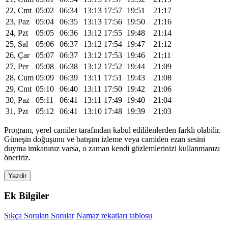
22, Cmt
05:02
06:34
13:13
17:57
19:51
21:17
23, Paz
05:04
06:35
13:13
17:56
19:50
21:16
24, Pzt
05:05
06:36
13:12
17:55
19:48
21:14
25, Sal
05:06
06:37
13:12
17:54
19:47
21:12
26, Çar
05:07
06:37
13:12
17:53
19:46
21:11
27, Per
05:08
06:38
13:12
17:52
19:44
21:09
28, Cum
05:09
06:39
13:11
17:51
19:43
21:08
29, Cmt
05:10
06:40
13:11
17:50
19:42
21:06
30, Paz
05:11
06:41
13:11
17:49
19:40
21:04
31, Pzt
05:12
06:41
13:10
17:48
19:39
21:03
Program, yerel camiler tarafından kabul edililenlerden farklı olabilir.
Güneşin doğuşunu ve batışını izleme veya camiden ezan sesini
duyma imkanınız varsa, o zaman kendi gözlemlerinizi kullanmanızı
öneririz.
Yazdir
Ek Bilgiler
Sıkça Sorulan Sorular
Namaz rekatları tablosu