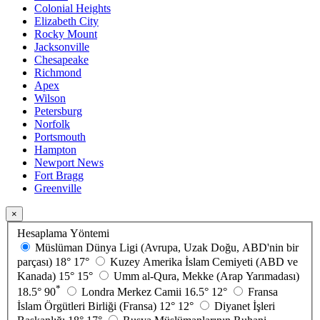
Colonial Heights
Elizabeth City
Rocky Mount
Jacksonville
Chesapeake
Richmond
Apex
Wilson
Petersburg
Norfolk
Portsmouth
Hampton
Newport News
Fort Bragg
Greenville
×
Hesaplama Yöntemi
Müslüman Dünya Ligi (Avrupa, Uzak Doğu, ABD'nin bir
parçası)
18°
17°
Kuzey Amerika İslam Cemiyeti (ABD ve
Kanada)
15°
15°
Umm al-Qura, Mekke (Arap Yarımadası)
*
18.5°
90
Londra Merkez Camii
16.5°
12°
Fransa
İslam Örgütleri Birliği (Fransa)
12°
12°
Diyanet İşleri