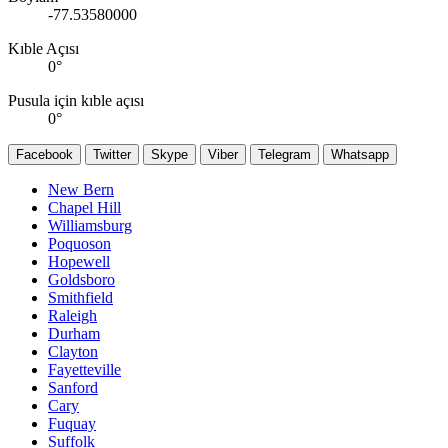
-77.53580000
Kıble Açısı
0
°
Pusula için kıble açısı
0
°
Facebook
Twitter
Skype
Viber
Telegram
Whatsapp
New Bern
Chapel Hill
Williamsburg
Poquoson
Hopewell
Goldsboro
Smithfield
Raleigh
Durham
Clayton
Fayetteville
Sanford
Cary
Fuquay
Suffolk